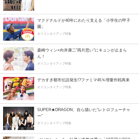
マクドナルドが40年にわたり支える「小学生の甲子
園」
オリコンタイアップ特集
森崎ウィン×向井康二“両片思い”にキュンが止まら
ん！
オリコンタイアップ特集
デカすぎ都市伝説発生!?ファミマ45％増量作戦再来
オリコンタイアップ特集
SUPER★DRAGON、自ら描いた”レトロフューチャ
ー”
オリコンタイアップ特集