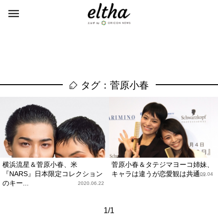
タグ：菅原小春
横浜流星＆菅原小春、米
菅原小春＆タテジマヨーコ姉妹、
『NARS』日本限定コレクション
キャラは違うが恋愛観は共通...
2018.09.04
のキー...
2020.06.22
1/1