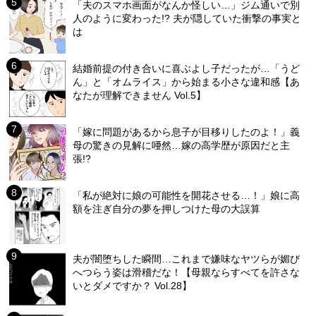
「夫のスマホ画面がなんか怪しい…」ジム通いで別
人のように変わった!? 夫が隠していた衝撃の事実と
は
結婚前提の付き合いに喜ぶよし子だったが…「うど
ん」と「オムライス」から始まる小さな違和感【あ
なたが理解できません Vol.5】
「嫁に問題があるから息子が目移りしたのよ！」義
母の驚きの見解に唖然…嫁の高学歴が原因だと主
張!?
「私が絶対に娘の可能性を開花させる…！」娘に高
額を注ぎ自分の夢を押しつけた母の大誤算
夫が闇堕ちした瞬間…これまで嫌味なヤツらが媚び
へつらう姿は滑稽だな！【母親ならすべてを許さな
いとダメですか？ Vol.28】