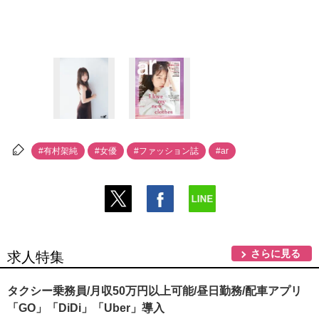
#有村架純
#女優
#ファッション誌
#ar
さらに見る
求人特集
タクシー乗務員/月収50万円以上可能/昼日勤務/配車アプリ
「GO」「DiDi」「Uber」導入