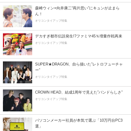
森崎ウィン×向井康二“両片思い”にキュンが止まら
ん！
オリコンタイアップ特集
デカすぎ都市伝説発生!?ファミマ45％増量作戦再来
オリコンタイアップ特集
SUPER★DRAGON、自ら描いた”レトロフューチャ
ー”
オリコンタイアップ特集
CROWN HEAD、結成1周年で見えた”バンドらしさ”
オリコンタイアップ特集
パソコンメーカー社員が本気で選ぶ「10万円台PC3
選」