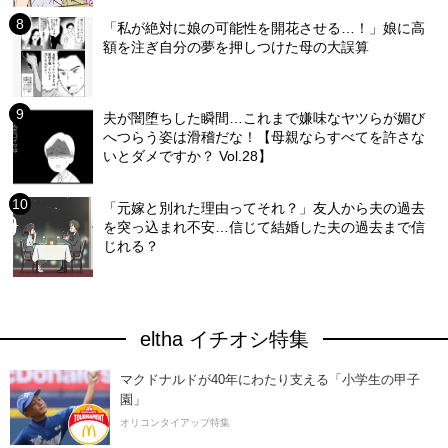
「私が絶対に娘の可能性を開花させる…！」娘に高
額を注ぎ自分の夢を押しつけた母の大誤算
夫が闇堕ちした瞬間…これまで嫌味なヤツらが媚び
へつらう姿は滑稽だな！【母親ならすべてを許さな
いとダメですか？ Vol.28】
「元嫁と別れた理由ってそれ？」友人から夫の過去
を突っ込まれ不安…信じて結婚した夫の過去まで信
じれる？
eltha イチオシ特集
マクドナルドが40年にわたり支える「小学生の甲子
園」
オリコンタイアップ特集