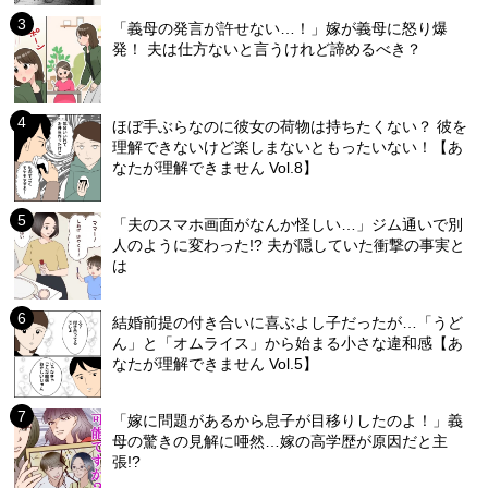
「義母の発言が許せない…！」嫁が義母に怒り爆
発！ 夫は仕方ないと言うけれど諦めるべき？
ほぼ手ぶらなのに彼女の荷物は持ちたくない？ 彼を
理解できないけど楽しまないともったいない！【あ
なたが理解できません Vol.8】
「夫のスマホ画面がなんか怪しい…」ジム通いで別
人のように変わった!? 夫が隠していた衝撃の事実と
は
結婚前提の付き合いに喜ぶよし子だったが…「うど
ん」と「オムライス」から始まる小さな違和感【あ
なたが理解できません Vol.5】
「嫁に問題があるから息子が目移りしたのよ！」義
母の驚きの見解に唖然…嫁の高学歴が原因だと主
張!?