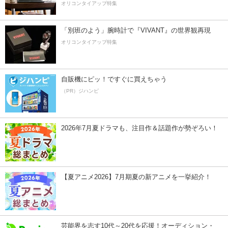
オリコンタイアップ特集
「別班のよう」腕時計で『VIVANT』の世界観再現
オリコンタイアップ特集
自販機にピッ！ですぐに買えちゃう
（PR）ジハンピ
2026年7月夏ドラマも、注目作＆話題作が勢ぞろい！
【夏アニメ2026】7月期夏の新アニメを一挙紹介！
芸能界を志す10代～20代を応援！オーディション・