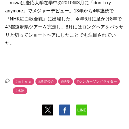
miwaは慶応大学在学中の2010年3月に「don’t cry
anymore」でメジャーデビュー。13年から4年連続で
『NHK紅白歌合戦』に出場した。今年6月に足かけ8年で
47都道府県ツアーを完走し、8月にはロングヘアをバッサ
リと切ってショートヘアにしたことでも注目されてい
た。
#ｍｉｗａ
#萩野公介
#熱愛
#シンガーソングライター
#水泳