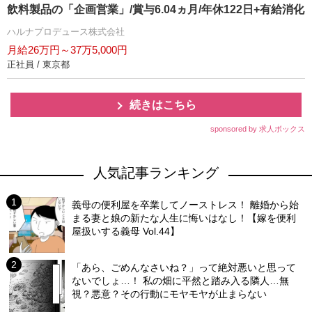
飲料製品の「企画営業」/賞与6.04ヵ月/年休122日+有給消化
ハルナプロデュース株式会社
月給26万円～37万5,000円
正社員 / 東京都
続きはこちら
sponsored by 求人ボックス
人気記事ランキング
義母の便利屋を卒業してノーストレス！ 離婚から始
まる妻と娘の新たな人生に悔いはなし！【嫁を便利
屋扱いする義母 Vol.44】
「あら、ごめんなさいね？」って絶対悪いと思って
ないでしょ…！ 私の畑に平然と踏み入る隣人…無
視？悪意？その行動にモヤモヤが止まらない