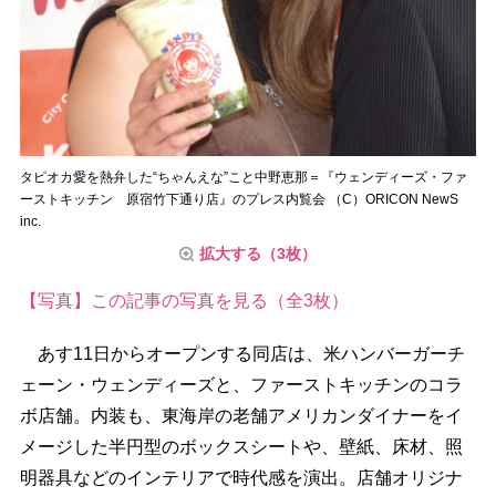
タピオカ愛を熱弁した“ちゃんえな”こと中野恵那＝『ウェンディーズ・ファ
ーストキッチン 原宿竹下通り店』のプレス内覧会 （C）ORICON NewS
inc.
拡大する（3枚）
【写真】この記事の写真を見る（全3枚）
あす11日からオープンする同店は、米ハンバーガーチ
ェーン・ウェンディーズと、ファーストキッチンのコラ
ボ店舗。内装も、東海岸の老舗アメリカンダイナーをイ
メージした半円型のボックスシートや、壁紙、床材、照
明器具などのインテリアで時代感を演出。店舗オリジナ