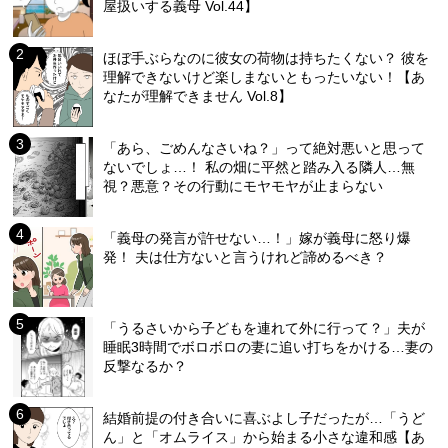
屋扱いする義母 Vol.44】
ほぼ手ぶらなのに彼女の荷物は持ちたくない？ 彼を
理解できないけど楽しまないともったいない！【あ
なたが理解できません Vol.8】
「あら、ごめんなさいね？」って絶対悪いと思って
ないでしょ…！ 私の畑に平然と踏み入る隣人…無
視？悪意？その行動にモヤモヤが止まらない
「義母の発言が許せない…！」嫁が義母に怒り爆
発！ 夫は仕方ないと言うけれど諦めるべき？
「うるさいから子どもを連れて外に行って？」夫が
睡眠3時間でボロボロの妻に追い打ちをかける…妻の
反撃なるか？
結婚前提の付き合いに喜ぶよし子だったが…「うど
ん」と「オムライス」から始まる小さな違和感【あ