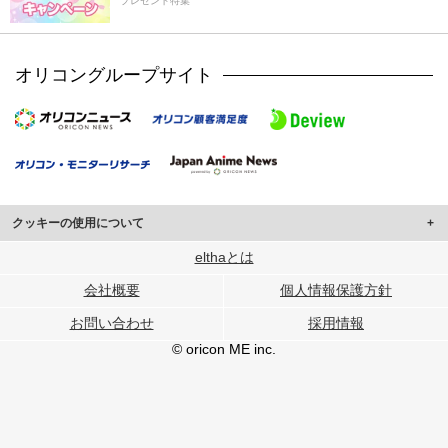
プレゼント特集
オリコングループサイト
クッキーの使用について
このサイトでは Cookie を使用して、ユーザーに合わせたコンテンツや広告の
elthaとは
表示、ソーシャル メディア機能の提供、広告の表示回数やクリック数の測定を
会社概要
個人情報保護方針
行っています。
また、ユーザーによるサイトの利用状況についても情報を収集し、ソーシャル
お問い合わせ
採用情報
メディアや広告配信、データ解析の各パートナーに提供しています。
各パートナーは、この情報とユーザーが各パートナーに提供した他の情報や、
© oricon ME inc.
ユーザーが各パートナーのサービスを使用したときに収集した他の情報を組み
合わせて使用することがあります。