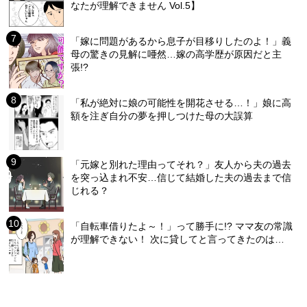
なたが理解できません Vol.5】
「嫁に問題があるから息子が目移りしたのよ！」義
母の驚きの見解に唖然…嫁の高学歴が原因だと主
張!?
「私が絶対に娘の可能性を開花させる…！」娘に高
額を注ぎ自分の夢を押しつけた母の大誤算
「元嫁と別れた理由ってそれ？」友人から夫の過去
を突っ込まれ不安…信じて結婚した夫の過去まで信
じれる？
「自転車借りたよ～！」って勝手に!? ママ友の常識
が理解できない！ 次に貸してと言ってきたのは…