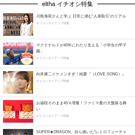
eltha イチオシ特集
川島海荷さんと学ぶ 日常に潜む“人身取引”のリアル
オリコンタイアップ特集
マクドナルドが40年にわたり支える「小学生の甲子
園」
オリコンタイアップ特集
向井康二イケメンすぎ！純愛『（LOVE SONG）』
オリコンタイアップ特集
お値段そのまま45％増量！ファミマ夏の大盤振る舞
い
オリコンタイアップ特集
SUPER★DRAGON、自ら描いた”レトロフューチャ