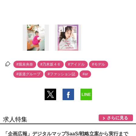
#堀未央奈
#乃木坂４６
#アイドル
#モデル
#坂道グループ
#ファッション誌
#ar
さらに見る
求人特集
「企画広報」デジタルマップSaaS/戦略立案から実行まで