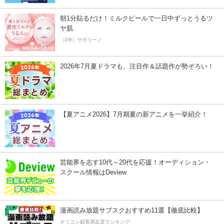
朝1分貼るだけ！ミルクピールで一日中ずっとうるツ
ヤ肌
（PR）サボリーノ
2026年7月夏ドラマも、注目作＆話題作が勢ぞろい！
【夏アニメ2026】7月期夏の新アニメを一挙紹介！
芸能界を志す10代～20代を応援！オーディション・
スクール情報はDeview
漫画読み放題サブスクおすすめ11選【徹底比較】
オリコン顧客満足度ランキング