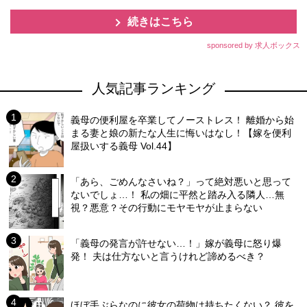
続きはこちら
sponsored by 求人ボックス
人気記事ランキング
義母の便利屋を卒業してノーストレス！ 離婚から始
まる妻と娘の新たな人生に悔いはなし！【嫁を便利
屋扱いする義母 Vol.44】
「あら、ごめんなさいね？」って絶対悪いと思って
ないでしょ…！ 私の畑に平然と踏み入る隣人…無
視？悪意？その行動にモヤモヤが止まらない
「義母の発言が許せない…！」嫁が義母に怒り爆
発！ 夫は仕方ないと言うけれど諦めるべき？
ほぼ手ぶらなのに彼女の荷物は持ちたくない？ 彼を