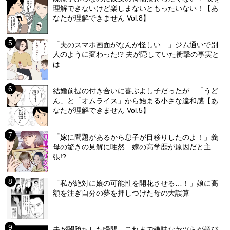
理解できないけど楽しまないともったいない！【あ
なたが理解できません Vol.8】
「夫のスマホ画面がなんか怪しい…」ジム通いで別
人のように変わった!? 夫が隠していた衝撃の事実と
は
結婚前提の付き合いに喜ぶよし子だったが…「うど
ん」と「オムライス」から始まる小さな違和感【あ
なたが理解できません Vol.5】
「嫁に問題があるから息子が目移りしたのよ！」義
母の驚きの見解に唖然…嫁の高学歴が原因だと主
張!?
「私が絶対に娘の可能性を開花させる…！」娘に高
額を注ぎ自分の夢を押しつけた母の大誤算
夫が闇堕ちした瞬間…これまで嫌味なヤツらが媚び