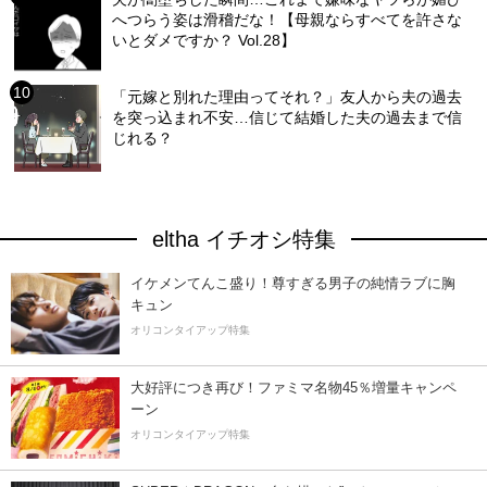
へつらう姿は滑稽だな！【母親ならすべてを許さな
いとダメですか？ Vol.28】
「元嫁と別れた理由ってそれ？」友人から夫の過去
を突っ込まれ不安…信じて結婚した夫の過去まで信
じれる？
eltha イチオシ特集
イケメンてんこ盛り！尊すぎる男子の純情ラブに胸
キュン
オリコンタイアップ特集
大好評につき再び！ファミマ名物45％増量キャンペ
ーン
オリコンタイアップ特集