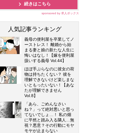
続きはこちら
sponsored by 求人ボックス
人気記事ランキング
義母の便利屋を卒業してノ
ーストレス！ 離婚から始
まる妻と娘の新たな人生に
悔いはなし！【嫁を便利屋
扱いする義母 Vol.44】
ほぼ手ぶらなのに彼女の荷
物は持ちたくない？ 彼を
理解できないけど楽しまな
いともったいない！【あな
たが理解できません
Vol.8】
「あら、ごめんなさい
ね？」って絶対悪いと思っ
てないでしょ…！ 私の畑
に平然と踏み入る隣人…無
視？悪意？その行動にモヤ
モヤが止まらない