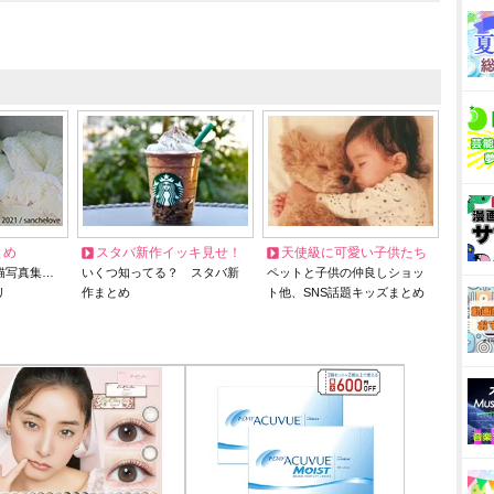
とめ
スタバ新作イッキ見せ！
天使級に可愛い子供たち
猫写真集…
いくつ知ってる？ スタバ新
ペットと子供の仲良しショッ
リ
作まとめ
ト他、SNS話題キッズまとめ