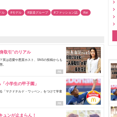
ドル
#モデル
#坂道グループ
#ファッション誌
#ar
身取引”のリアル
？実は恋愛や悪質ホスト、SNSの投稿からも
態。
る「小学生の甲子園」
る「マクドナルド・ワッペン」をつけて学童
にキュンが止まらん！