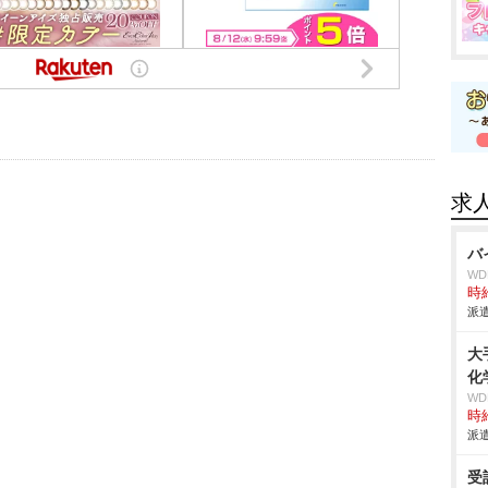
求
バ
W
時給
派遣
大
化
W
時給
派遣
受