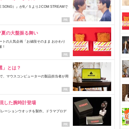
ONG）』が8／５よりJ:COM STREAMで
マ夏の大盤振る舞い
ートの人気企画「お値段そのまま おかわり
催！
選」とは？
で、マウスコンピューターの製品担当者が用
表現した腕時計登場
ラボレーションウオッチを製作。ドラマプロデ