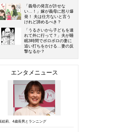
「義母の発言が許せな
い…！」嫁が義母に怒り爆
発！ 夫は仕方ないと言う
けれど諦めるべき？
「うるさいから子どもを連
れて外に行って？」夫が睡
眠3時間でボロボロの妻に
追い打ちをかける…妻の反
撃なるか？
エンタメニュース
坂絵莉、4歳長男とランニング