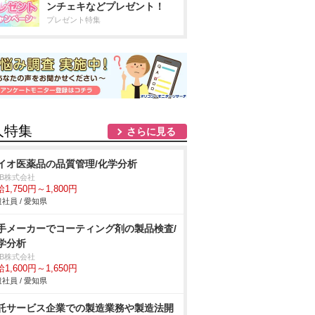
ンチェキなどプレゼント！
プレゼント特集
人特集
さらに見る
イオ医薬品の品質管理/化学分析
DB株式会社
1,750円～1,800円
社員 / 愛知県
手メーカーでコーティング剤の製品検査/
学分析
DB株式会社
1,600円～1,650円
社員 / 愛知県
託サービス企業での製造業務や製造法開