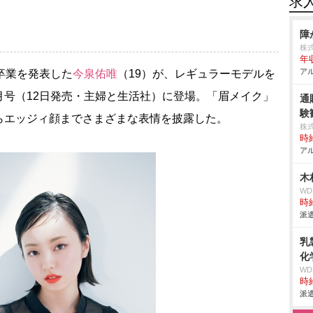
求
障
株
年
アル
卒業を発表した
今泉佑唯
（19）が、レギュラーモデルを
0月号（12日発売・主婦と生活社）に登場。「眉メイク」
通
験
らエッジィ顔までさまざまな表情を披露した。
株
時給
アル
木
W
時給
派遣
乳
化
W
時給
派遣