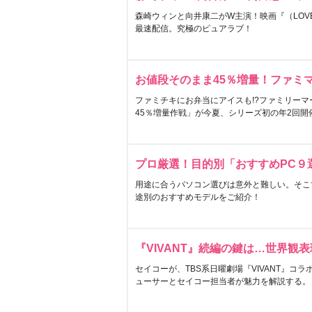
森崎ウィンと向井康二がW主演！映画『（LOVE S
最速配信。究極のピュアラブ！
お値段そのまま45％増量！ファミ
ファミチキにお弁当にアイスも!?ファミリーマ
45％増量作戦」が今夏、シリーズ初の年2回開
プロ厳選！目的別「おすすめPC９
用途に合うパソコン選びは意外と難しい。そこ
途別のおすすめモデルをご紹介！
『VIVANT』続編の鍵は…世界観
セイコーが、TBS系日曜劇場『VIVANT』コ
ューサーとセイコー担当者が魅力を解説する。