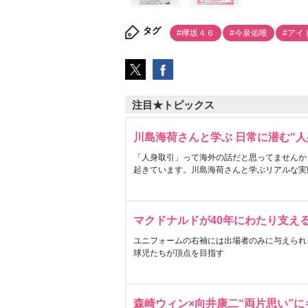
タグ
#欅坂４６
#今泉佑唯
#アイ
注目★トピックス
川島海荷さんと学ぶ 日常に潜む“人
「人身取引」って海外の話だと思ってませんか
起きています。川島海荷さんと学ぶリアルな実
マクドナルドが40年にわたり支え
ユニフォームの右袖には出場者のみに与えられ
球児たちが頂点を目指す
森崎ウィン×向井康二“両片思い”