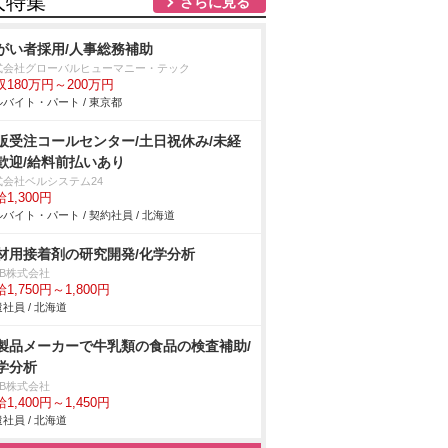
人特集
さらに見る
がい者採用/人事総務補助
式会社グローバルヒューマニー・テック
収180万円～200万円
バイト・パート / 東京都
販受注コールセンター/土日祝休み/未経
歓迎/給料前払いあり
式会社ベルシステム24
1,300円
バイト・パート / 契約社員 / 北海道
材用接着剤の研究開発/化学分析
DB株式会社
1,750円～1,800円
社員 / 北海道
製品メーカーで牛乳類の食品の検査補助/
学分析
DB株式会社
1,400円～1,450円
社員 / 北海道