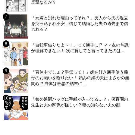
反撃なるか？
「元嫁と別れた理由ってそれ？」友人から夫の過去
を突っ込まれ不安…信じて結婚した夫の過去まで信
じれる？
「自転車借りたよ～！」って勝手に!? ママ友の常識
が理解できない！ 次に貸してと言ってきたのは…
「育休中でしょ？手伝って！」嫁を好き勝手使う義
母のお願いを断りたい！ 頼みの綱の夫はまさかの無
関心!? 自体は最悪の結末に…
「娘の通園バッグに手紙が入ってる…？」保育園の
先生と夫の関係が怪しい!? 妻の知らない夫の顔