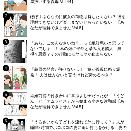
屋扱いする義母 Vol.44】
ほぼ手ぶらなのに彼女の荷物は持ちたくない？ 彼を
理解できないけど楽しまないともったいない！【あ
なたが理解できません Vol.8】
「あら、ごめんなさいね？」って絶対悪いと思って
ないでしょ…！ 私の畑に平然と踏み入る隣人…無
視？悪意？その行動にモヤモヤが止まらない
「義母の発言が許せない…！」嫁が義母に怒り爆
発！ 夫は仕方ないと言うけれど諦めるべき？
結婚前提の付き合いに喜ぶよし子だったが…「うど
ん」と「オムライス」から始まる小さな違和感【あ
なたが理解できません Vol.5】
「うるさいから子どもを連れて外に行って？」夫が
睡眠3時間でボロボロの妻に追い打ちをかける…妻の