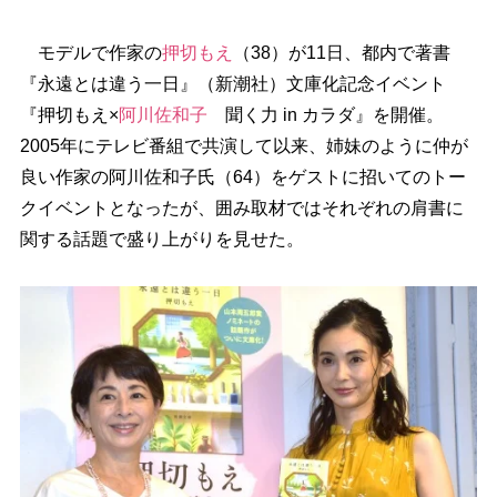
モデルで作家の
押切もえ
（38）が11日、都内で著書
『永遠とは違う一日』（新潮社）文庫化記念イベント
『押切もえ×
阿川佐和子
聞く力 in カラダ』を開催。
2005年にテレビ番組で共演して以来、姉妹のように仲が
良い作家の阿川佐和子氏（64）をゲストに招いてのトー
クイベントとなったが、囲み取材ではそれぞれの肩書に
関する話題で盛り上がりを見せた。