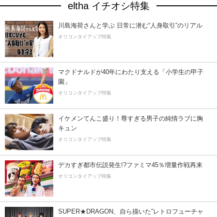
eltha イチオシ特集
川島海荷さんと学ぶ 日常に潜む“人身取引”のリアル
オリコンタイアップ特集
マクドナルドが40年にわたり支える「小学生の甲子
園」
オリコンタイアップ特集
イケメンてんこ盛り！尊すぎる男子の純情ラブに胸
キュン
オリコンタイアップ特集
デカすぎ都市伝説発生!?ファミマ45％増量作戦再来
オリコンタイアップ特集
SUPER★DRAGON、自ら描いた”レトロフューチャ