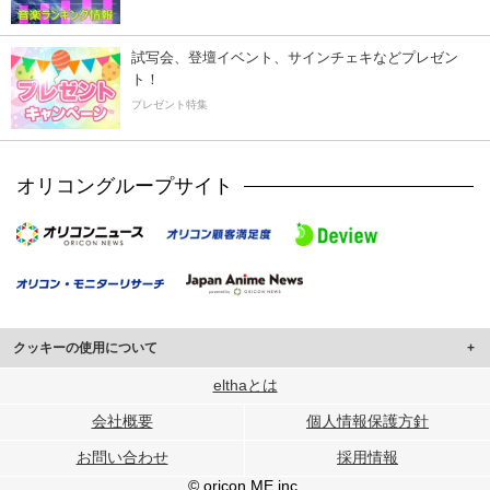
試写会、登壇イベント、サインチェキなどプレゼン
ト！
プレゼント特集
オリコングループサイト
クッキーの使用について
このサイトでは Cookie を使用して、ユーザーに合わせたコンテンツや広告の
elthaとは
表示、ソーシャル メディア機能の提供、広告の表示回数やクリック数の測定を
会社概要
個人情報保護方針
行っています。
また、ユーザーによるサイトの利用状況についても情報を収集し、ソーシャル
お問い合わせ
採用情報
メディアや広告配信、データ解析の各パートナーに提供しています。
各パートナーは、この情報とユーザーが各パートナーに提供した他の情報や、
© oricon ME inc.