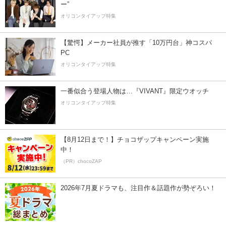
ー”
オリコンタイアップ特集
【驚愕】メーカー社員が推す「10万円台」神コスパ
PC
オリコンタイアップ特集
一番似合う登場人物は…『VIVANT』限定ウオッチ
オリコンタイアップ特集
【8月12日まで！】チョコザップキャンペーン実施
中！
（PR）chocoZAP
2026年7月夏ドラマも、注目作＆話題作が勢ぞろい！