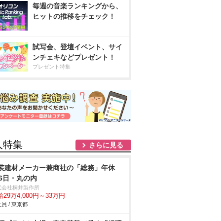
毎週の音楽ランキングから、
ヒットの推移をチェック！
試写会、登壇イベント、サイ
ンチェキなどプレゼント！
プレゼント特集
人特集
さらに見る
装建材メーカー兼商社の「総務」年休
26日・丸の内
式会社桐井製作所
29万4,000円～33万円
員 / 東京都