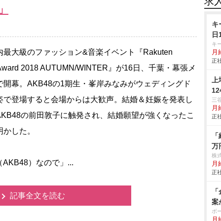
求
」
キ
日
キ
最大級のファッション&音楽イベント『Rakuten
月給
正社
lsAward 2018 AUTUMN/WINTER』が16日、千葉・幕張メ
上
で開幕。AKB48の1期生・峯岸みなみがウェディングド
1
姿で登場すると会場からは大歓声。結婚＆妊娠を発表し
三
月給
AKB48の前田敦子に触発され、結婚願望が強くなったこ
正社
明かした。
「
万
株式
B48）なので」...
月
正社
「
記事全文を読む
案
ボ
月給