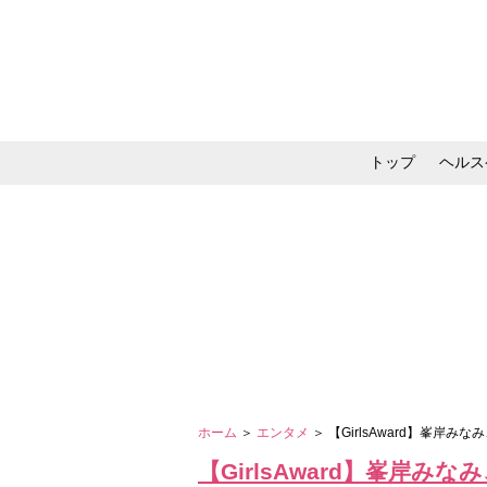
トップ
ヘルス
メイク・コスメ・スキ
ホーム
＞
エンタメ
＞ 【GirlsAward】峯
【GirlsAward】峯岸