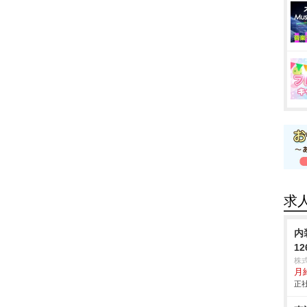
求
内
1
株
月給
正社