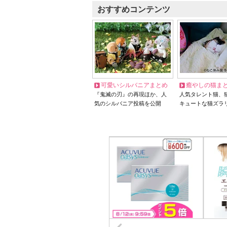
おすすめコンテンツ
可愛いシルバニアまとめ
癒やしの猫ま
『鬼滅の刃』の再現ほか、人
人気タレント猫、
気のシルバニア投稿を公開
キュートな猫ズラ