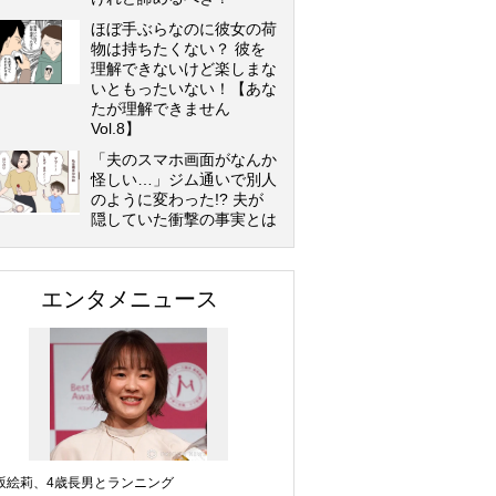
ほぼ手ぶらなのに彼女の荷
物は持ちたくない？ 彼を
理解できないけど楽しまな
いともったいない！【あな
たが理解できません
Vol.8】
「夫のスマホ画面がなんか
怪しい…」ジム通いで別人
のように変わった!? 夫が
隠していた衝撃の事実とは
エンタメニュース
坂絵莉、4歳長男とランニング