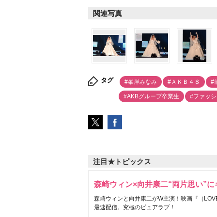
関連写真
タグ
#峯岸みなみ
#ＡＫＢ４８
#
#AKBグループ卒業生
#ファッ
注目★トピックス
森崎ウィン×向井康二“両片思い”
森崎ウィンと向井康二がW主演！映画『（LOVE S
最速配信。究極のピュアラブ！