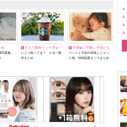
とめ
スタバ新作イッキ見せ！
天使級に可愛い子供たち
猫写真集…
いくつ知ってる？ スタバ新
ペットと子供の仲良しショッ
リ
作まとめ
ト他、SNS話題キッズまとめ