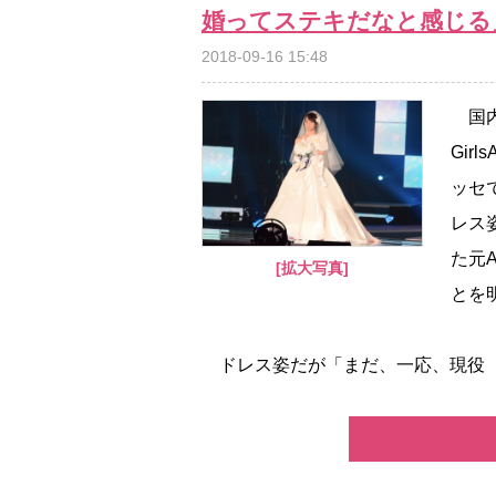
婚ってステキだなと感じる
2018-09-16 15:48
国内
Gir
ッセ
レス
た元
[拡大写真]
とを
ドレス姿だが「まだ、一応、現役（AK