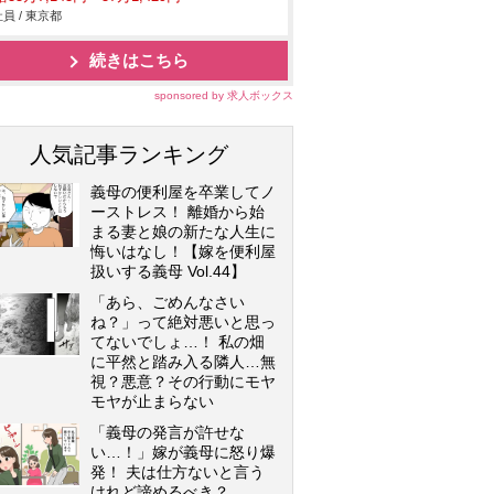
員 / 東京都
続きはこちら
sponsored by 求人ボックス
人気記事ランキング
義母の便利屋を卒業してノ
ーストレス！ 離婚から始
まる妻と娘の新たな人生に
悔いはなし！【嫁を便利屋
扱いする義母 Vol.44】
「あら、ごめんなさい
ね？」って絶対悪いと思っ
てないでしょ…！ 私の畑
に平然と踏み入る隣人…無
視？悪意？その行動にモヤ
モヤが止まらない
「義母の発言が許せな
い…！」嫁が義母に怒り爆
発！ 夫は仕方ないと言う
けれど諦めるべき？