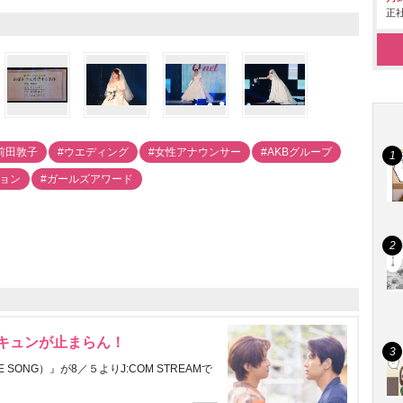
正社
前田敦子
#ウエディング
#女性アナウンサー
#AKBグループ
ション
#ガールズアワード
にキュンが止まらん！
ONG）』が8／５よりJ:COM STREAMで