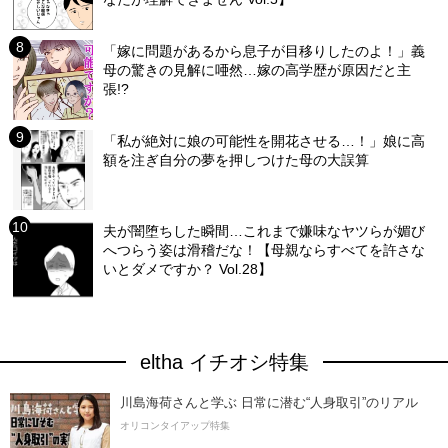
「嫁に問題があるから息子が目移りしたのよ！」義
母の驚きの見解に唖然…嫁の高学歴が原因だと主
張!?
「私が絶対に娘の可能性を開花させる…！」娘に高
額を注ぎ自分の夢を押しつけた母の大誤算
夫が闇堕ちした瞬間…これまで嫌味なヤツらが媚び
へつらう姿は滑稽だな！【母親ならすべてを許さな
いとダメですか？ Vol.28】
eltha イチオシ特集
川島海荷さんと学ぶ 日常に潜む“人身取引”のリアル
オリコンタイアップ特集