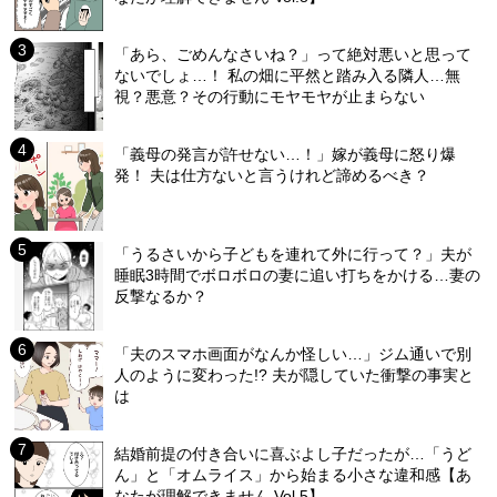
「あら、ごめんなさいね？」って絶対悪いと思って
ないでしょ…！ 私の畑に平然と踏み入る隣人…無
視？悪意？その行動にモヤモヤが止まらない
「義母の発言が許せない…！」嫁が義母に怒り爆
発！ 夫は仕方ないと言うけれど諦めるべき？
「うるさいから子どもを連れて外に行って？」夫が
睡眠3時間でボロボロの妻に追い打ちをかける…妻の
反撃なるか？
「夫のスマホ画面がなんか怪しい…」ジム通いで別
人のように変わった!? 夫が隠していた衝撃の事実と
は
結婚前提の付き合いに喜ぶよし子だったが…「うど
ん」と「オムライス」から始まる小さな違和感【あ
なたが理解できません Vol.5】