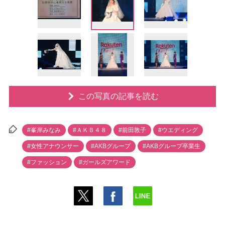
この写真の記事を読む
#峯岸みなみ
#ＡＫＢ４８
#前田敦子
#ウエディング
#女性アナウンサー
#AKBグループ
#AKBグループ卒業生
#ファッション
#ガールズアワード