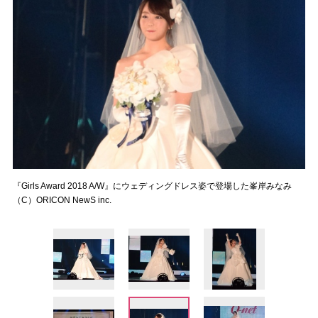
『Girls Award 2018 A/W』にウェディングドレス姿で登場した峯岸みなみ
（C）ORICON NewS inc.