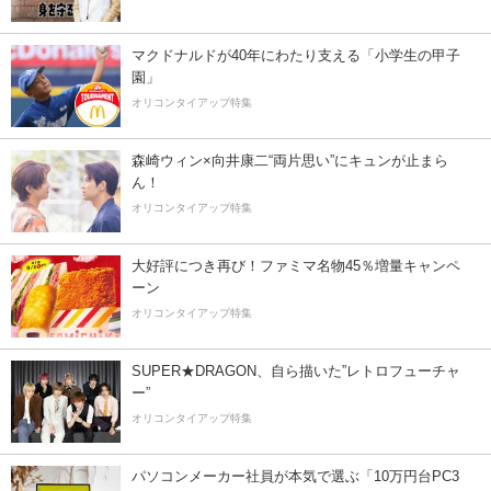
マクドナルドが40年にわたり支える「小学生の甲子
園」
オリコンタイアップ特集
森崎ウィン×向井康二“両片思い”にキュンが止まら
ん！
オリコンタイアップ特集
大好評につき再び！ファミマ名物45％増量キャンペ
ーン
オリコンタイアップ特集
SUPER★DRAGON、自ら描いた”レトロフューチャ
ー”
オリコンタイアップ特集
パソコンメーカー社員が本気で選ぶ「10万円台PC3