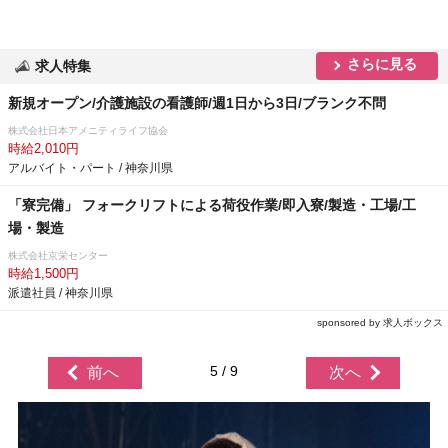
さらに見る
求人特集
新規オープン/介護施設の看護師/週1日から3日/ブランク不問
株式会社日本アメニティライフ協会
時給2,010円
アルバイト・パート / 神奈川県
「寮完備」 フォークリフトによる荷役作業/即入寮/製造・工場/工
場・製造
株式会社京栄センター
時給1,500円
派遣社員 / 神奈川県
sponsored by 求人ボックス
5 / 9
前へ
次へ