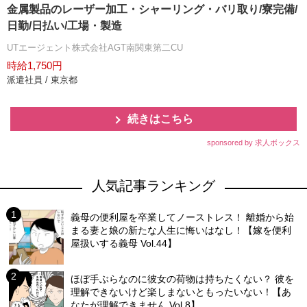
金属製品のレーザー加工・シャーリング・バリ取り/寮完備/
日勤/日払い/工場・製造
UTエージェント株式会社AGT南関東第二CU
時給1,750円
派遣社員 / 東京都
続きはこちら
sponsored by 求人ボックス
人気記事ランキング
義母の便利屋を卒業してノーストレス！ 離婚から始
まる妻と娘の新たな人生に悔いはなし！【嫁を便利
屋扱いする義母 Vol.44】
ほぼ手ぶらなのに彼女の荷物は持ちたくない？ 彼を
理解できないけど楽しまないともったいない！【あ
なたが理解できません Vol.8】