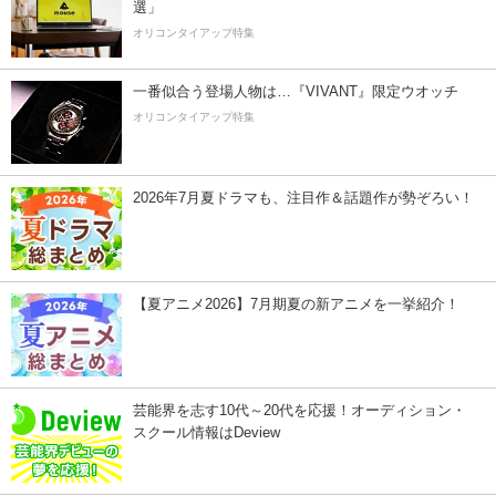
選」
オリコンタイアップ特集
一番似合う登場人物は…『VIVANT』限定ウオッチ
オリコンタイアップ特集
2026年7月夏ドラマも、注目作＆話題作が勢ぞろい！
【夏アニメ2026】7月期夏の新アニメを一挙紹介！
芸能界を志す10代～20代を応援！オーディション・
スクール情報はDeview