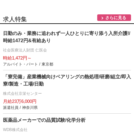
さらに見る
求人特集
日勤のみ・業務に追われず一人ひとりに寄り添う入所介護!/
時給1472円&有給あり
社会医療法人財団 仁医会
時給1,472円～
アルバイト・パート / 東京都
「寮完備」産業機械向けベアリングの熱処理/研磨/組立/即入
寮/製造・工場/日勤
株式会社京栄センター
月給23万6,000円
派遣社員 / 神奈川県
医薬品メーカーでの品質試験/化学分析
WDB株式会社