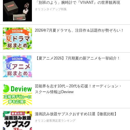
「別班のよう」腕時計で『VIVANT』の世界観再現
オリコンタイアップ特集
2026年7月夏ドラマも、注目作＆話題作が勢ぞろい！
【夏アニメ2026】7月期夏の新アニメを一挙紹介！
芸能界を志す10代～20代を応援！オーディション・
スクール情報はDeview
漫画読み放題サブスクおすすめ11選【徹底比較】
オリコン顧客満足度ランキング