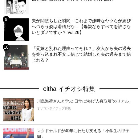
夫が闇堕ちした瞬間…これまで嫌味なヤツらが媚び
へつらう姿は滑稽だな！【母親ならすべてを許さな
いとダメですか？ Vol.28】
「元嫁と別れた理由ってそれ？」友人から夫の過去
を突っ込まれ不安…信じて結婚した夫の過去まで信
じれる？
eltha イチオシ特集
川島海荷さんと学ぶ 日常に潜む“人身取引”のリアル
オリコンタイアップ特集
マクドナルドが40年にわたり支える「小学生の甲子
園」