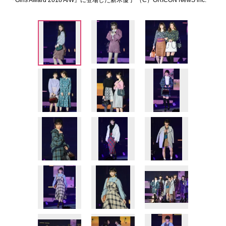
『Girls Award 2018 A/W』に登場した新木優子 （C）ORICON NewS inc.