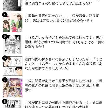
視？悪意？その行動にモヤモヤが止まらない
「義母の発言が許せない…！」嫁が義母に怒り爆
発！ 夫は仕方ないと言うけれど諦めるべき？
「うるさいから子どもを連れて外に行って？」夫が
睡眠3時間でボロボロの妻に追い打ちをかける…妻の
反撃なるか？
結婚前提の付き合いに喜ぶよし子だったが…「うど
ん」と「オムライス」から始まる小さな違和感【あ
なたが理解できません Vol.5】
「嫁に問題があるから息子が目移りしたのよ！」義
母の驚きの見解に唖然…嫁の高学歴が原因だと主
張!?
「私が絶対に娘の可能性を開花させる…！」娘に高
額を注ぎ自分の夢を押しつけた母の大誤算