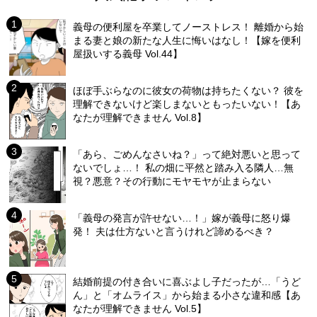
義母の便利屋を卒業してノーストレス！ 離婚から始
まる妻と娘の新たな人生に悔いはなし！【嫁を便利
屋扱いする義母 Vol.44】
ほぼ手ぶらなのに彼女の荷物は持ちたくない？ 彼を
理解できないけど楽しまないともったいない！【あ
なたが理解できません Vol.8】
「あら、ごめんなさいね？」って絶対悪いと思って
ないでしょ…！ 私の畑に平然と踏み入る隣人…無
視？悪意？その行動にモヤモヤが止まらない
「義母の発言が許せない…！」嫁が義母に怒り爆
発！ 夫は仕方ないと言うけれど諦めるべき？
結婚前提の付き合いに喜ぶよし子だったが…「うど
ん」と「オムライス」から始まる小さな違和感【あ
なたが理解できません Vol.5】