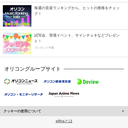
毎週の音楽ランキングから、ヒットの推移をチェッ
ク！
試写会、登壇イベント、サインチェキなどプレゼン
ト！
プレゼント特集
オリコングループサイト
クッキーの使用について
このサイトでは Cookie を使用して、ユーザーに合わせたコンテンツや広告の
elthaとは
表示、ソーシャル メディア機能の提供、広告の表示回数やクリック数の測定を