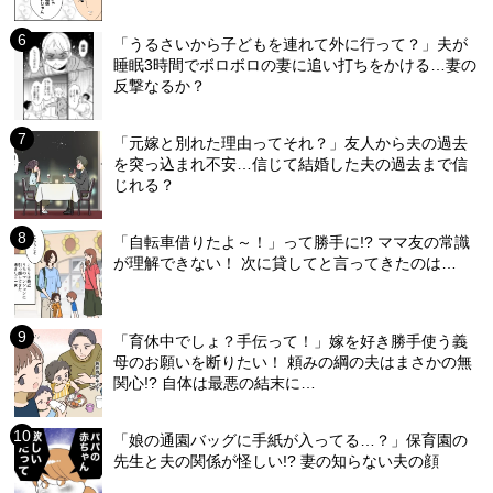
「うるさいから子どもを連れて外に行って？」夫が
睡眠3時間でボロボロの妻に追い打ちをかける…妻の
反撃なるか？
「元嫁と別れた理由ってそれ？」友人から夫の過去
を突っ込まれ不安…信じて結婚した夫の過去まで信
じれる？
「自転車借りたよ～！」って勝手に!? ママ友の常識
が理解できない！ 次に貸してと言ってきたのは…
「育休中でしょ？手伝って！」嫁を好き勝手使う義
母のお願いを断りたい！ 頼みの綱の夫はまさかの無
関心!? 自体は最悪の結末に…
「娘の通園バッグに手紙が入ってる…？」保育園の
先生と夫の関係が怪しい!? 妻の知らない夫の顔