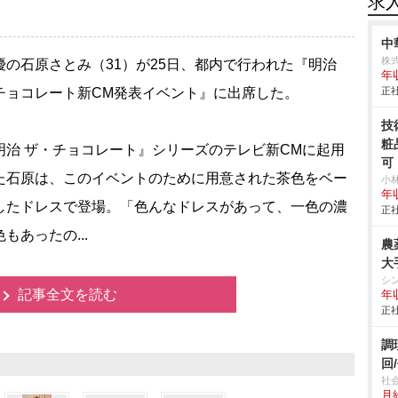
求
中
株
の石原さとみ（31）が25日、都内で行われた『明治
年
チョコレート新CM発表イベント』に出席した。
正社
技
粧
治 ザ・チョコレート』シリーズのテレビ新CMに起用
可
た石原は、このイベントのために用意された茶色をベー
小
年
したドレスで登場。「色んなドレスがあって、一色の濃
正社
もあったの...
農
大
シ
記事全文を読む
年
正社
調
回
社
月