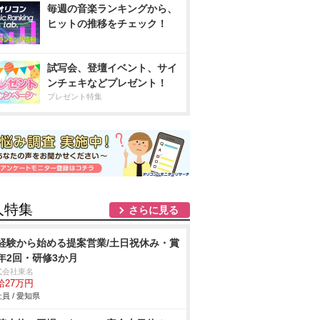
毎週の音楽ランキングから、
ヒットの推移をチェック！
試写会、登壇イベント、サイ
ンチェキなどプレゼント！
プレゼント特集
人特集
さらに見る
経験から始める提案営業/土日祝休み・賞
年2回・研修3か月
式会社東名
給27万円
員 / 愛知県