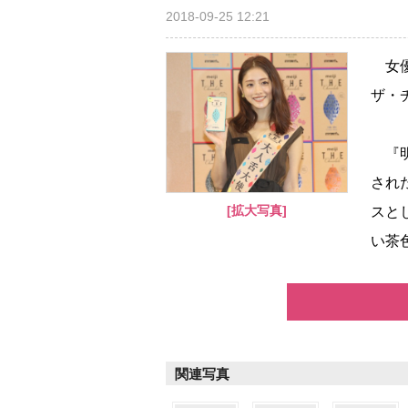
2018-09-25 12:21
女優
ザ・
『明
され
[拡大写真]
スと
い茶色
関連写真