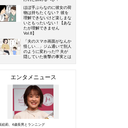
ほぼ手ぶらなのに彼女の荷
物は持ちたくない？ 彼を
理解できないけど楽しまな
いともったいない！【あな
たが理解できません
Vol.8】
「夫のスマホ画面がなんか
怪しい…」ジム通いで別人
のように変わった!? 夫が
隠していた衝撃の事実とは
エンタメニュース
坂絵莉、4歳長男とランニング