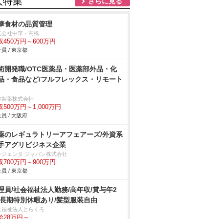
人特集
さらに見る
華食材の品質管理
式会社中華・高橋
収450万円～600万円
員 / 東京都
術開発職/OTC医薬品・医薬部外品・化
品・食品など/フルフレックス・リモート
林製薬株式会社
収500万円～1,000万円
員 / 大阪府
薬のレギュラトリーアフェアーズ/外資系
手アグリビジネス企業
ンジェンタ ジャパン株式会社
収700万円～900万円
員 / 東京都
理員/社会福祉法人勤務/高年収/賞与年2
/長期特別休暇あり/髪型服装自由
会福祉法人とらくろ
給28万円～