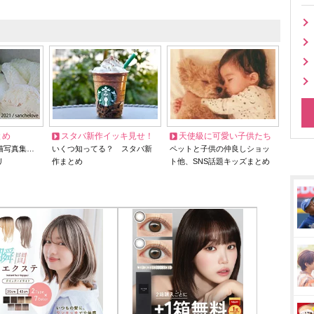
とめ
スタバ新作イッキ見せ！
天使級に可愛い子供たち
猫写真集…
いくつ知ってる？ スタバ新
ペットと子供の仲良しショッ
リ
作まとめ
ト他、SNS話題キッズまとめ