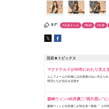
タグ
#石原さとみ
#動画
#女優
注目★トピックス
マクドナルドが40年にわたり支え
ユニフォームの右袖には出場者のみに与えられ
球児たちが頂点を目指す
森崎ウィン×向井康二“両片思い”
森崎ウィンと向井康二がW主演！映画『（LOVE S