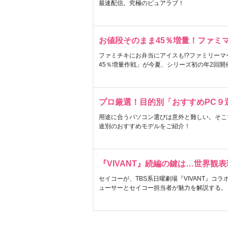
最速配信。究極のピュアラブ！
お値段そのまま45％増量！ファミ
ファミチキにお弁当にアイスも!?ファミリーマ
45％増量作戦」が今夏、シリーズ初の年2回開
プロ厳選！目的別「おすすめPC９
用途に合うパソコン選びは意外と難しい。そこ
途別のおすすめモデルをご紹介！
『VIVANT』続編の鍵は…世界観
セイコーが、TBS系日曜劇場『VIVANT』コ
ューサーとセイコー担当者が魅力を解説する。