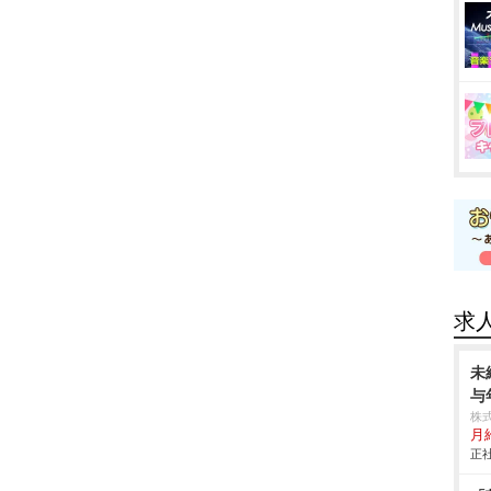
求
未
与
株
月
正社