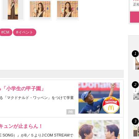
正社
#CM
#イベント
る「小学生の甲子園」
る「マクドナルド・ワッペン」をつけて学童
にキュンが止まらん！
ONG）』が8／５よりJ:COM STREAMで