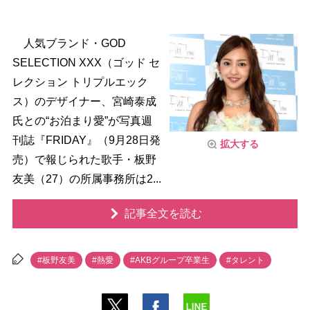
人気ブランド・GOD
SELECTION XXX（ゴッド セ
レクション トリプルエック
ス）のデザイナー、宮崎泰成
氏との“お泊まり愛”が写真週
刊誌『FRIDAY』（9月28日発
拡大する
売）で報じられた歌手・板野
友美（27）の所属事務所は2...
記事全文を読む
#板野友美
#熱愛
#AKBグループ卒業生
#タレント