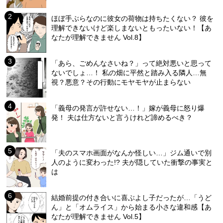
ほぼ手ぶらなのに彼女の荷物は持ちたくない？ 彼を
理解できないけど楽しまないともったいない！【あ
なたが理解できません Vol.8】
「あら、ごめんなさいね？」って絶対悪いと思って
ないでしょ…！ 私の畑に平然と踏み入る隣人…無
視？悪意？その行動にモヤモヤが止まらない
「義母の発言が許せない…！」嫁が義母に怒り爆
発！ 夫は仕方ないと言うけれど諦めるべき？
「夫のスマホ画面がなんか怪しい…」ジム通いで別
人のように変わった!? 夫が隠していた衝撃の事実と
は
結婚前提の付き合いに喜ぶよし子だったが…「うど
ん」と「オムライス」から始まる小さな違和感【あ
なたが理解できません Vol.5】