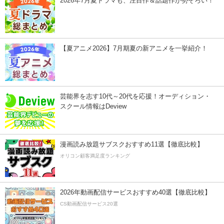
2026年7月夏ドラマも、注目作＆話題作が勢ぞろい！
【夏アニメ2026】7月期夏の新アニメを一挙紹介！
芸能界を志す10代～20代を応援！オーディション・
スクール情報はDeview
漫画読み放題サブスクおすすめ11選【徹底比較】
オリコン顧客満足度ランキング
2026年動画配信サービスおすすめ40選【徹底比較】
CS動画配信サービス20選