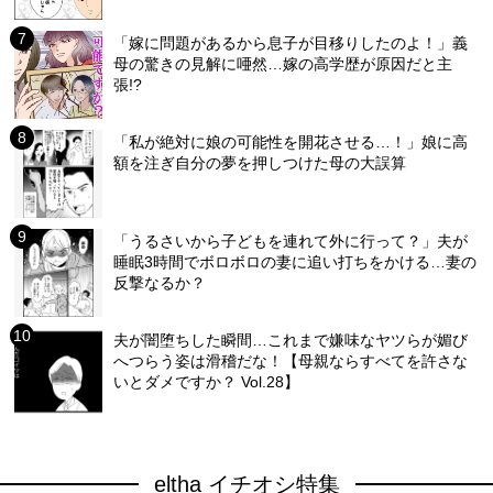
「嫁に問題があるから息子が目移りしたのよ！」義
母の驚きの見解に唖然…嫁の高学歴が原因だと主
張!?
「私が絶対に娘の可能性を開花させる…！」娘に高
額を注ぎ自分の夢を押しつけた母の大誤算
「うるさいから子どもを連れて外に行って？」夫が
睡眠3時間でボロボロの妻に追い打ちをかける…妻の
反撃なるか？
夫が闇堕ちした瞬間…これまで嫌味なヤツらが媚び
へつらう姿は滑稽だな！【母親ならすべてを許さな
いとダメですか？ Vol.28】
eltha イチオシ特集