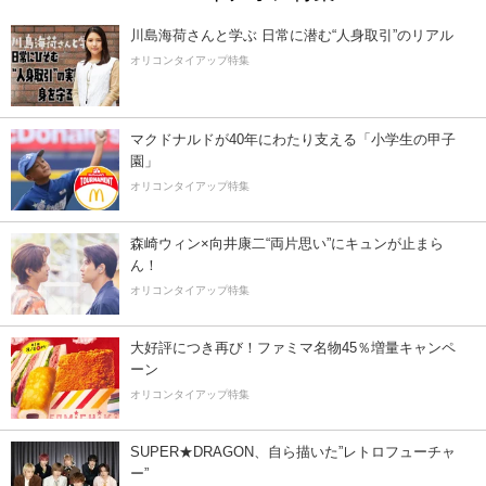
川島海荷さんと学ぶ 日常に潜む“人身取引”のリアル
オリコンタイアップ特集
マクドナルドが40年にわたり支える「小学生の甲子
園」
オリコンタイアップ特集
森崎ウィン×向井康二“両片思い”にキュンが止まら
ん！
オリコンタイアップ特集
大好評につき再び！ファミマ名物45％増量キャンペ
ーン
オリコンタイアップ特集
SUPER★DRAGON、自ら描いた”レトロフューチャ
ー”