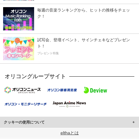
毎週の音楽ランキングから、ヒットの推移をチェッ
ク！
試写会、登壇イベント、サインチェキなどプレゼン
ト！
プレゼント特集
オリコングループサイト
クッキーの使用について
このサイトでは Cookie を使用して、ユーザーに合わせたコンテンツや広告の
elthaとは
表示、ソーシャル メディア機能の提供、広告の表示回数やクリック数の測定を