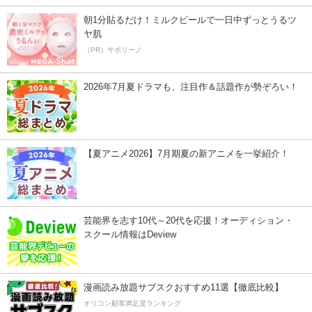
朝1分貼るだけ！ミルクピールで一日中ずっとうるツ
ヤ肌
（PR）サボリーノ
2026年7月夏ドラマも、注目作＆話題作が勢ぞろい！
【夏アニメ2026】7月期夏の新アニメを一挙紹介！
芸能界を志す10代～20代を応援！オーディション・
スクール情報はDeview
漫画読み放題サブスクおすすめ11選【徹底比較】
オリコン顧客満足度ランキング