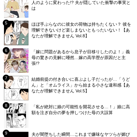
人のように変わった!? 夫が隠していた衝撃の事実と
は
ほぼ手ぶらなのに彼女の荷物は持ちたくない？ 彼を
理解できないけど楽しまないともったいない！【あ
なたが理解できません Vol.8】
「嫁に問題があるから息子が目移りしたのよ！」義
母の驚きの見解に唖然…嫁の高学歴が原因だと主
張!?
結婚前提の付き合いに喜ぶよし子だったが…「うど
ん」と「オムライス」から始まる小さな違和感【あ
なたが理解できません Vol.5】
「私が絶対に娘の可能性を開花させる…！」娘に高
額を注ぎ自分の夢を押しつけた母の大誤算
夫が闇堕ちした瞬間…これまで嫌味なヤツらが媚び