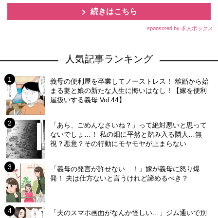
続きはこちら
sponsored by 求人ボックス
人気記事ランキング
義母の便利屋を卒業してノーストレス！ 離婚から始
まる妻と娘の新たな人生に悔いはなし！【嫁を便利
屋扱いする義母 Vol.44】
「あら、ごめんなさいね？」って絶対悪いと思って
ないでしょ…！ 私の畑に平然と踏み入る隣人…無
視？悪意？その行動にモヤモヤが止まらない
「義母の発言が許せない…！」嫁が義母に怒り爆
発！ 夫は仕方ないと言うけれど諦めるべき？
「夫のスマホ画面がなんか怪しい…」ジム通いで別