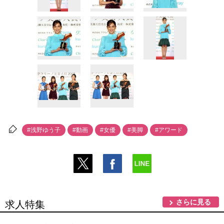
#浅野ゆう子
#動画
#女優
#美脚
#アワード
さらに見る
求人特集