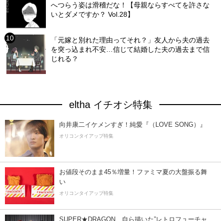
へつらう姿は滑稽だな！【母親ならすべてを許さな
いとダメですか？ Vol.28】
「元嫁と別れた理由ってそれ？」友人から夫の過去
を突っ込まれ不安…信じて結婚した夫の過去まで信
じれる？
eltha イチオシ特集
向井康二イケメンすぎ！純愛『（LOVE SONG）』
オリコンタイアップ特集
お値段そのまま45％増量！ファミマ夏の大盤振る舞
い
オリコンタイアップ特集
SUPER★DRAGON、自ら描いた”レトロフューチャ