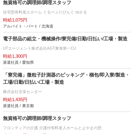
無資格可の調理師/調理スタッフ
住宅型有料老人ホーム ぐるーぷりびんぐ ゆかる
時給1,075円
アルバイト・パート / 北海道
電子部品の組立・機械操作/寮完備/日勤/日払い/工場・製造
UTエージェント株式会社AGT東海第一CU
時給1,300円
派遣社員 / 愛知県
「寮完備」微粒子計測器のピッキング・梱包/即入寮/製造・
工場/日勤/日払い/工場・製造
株式会社京栄センター
時給1,435円
派遣社員 / 東京都
無資格可の調理師/調理スタッフ
フロンティアの介護 介護付有料老人ホームとよやまの憩