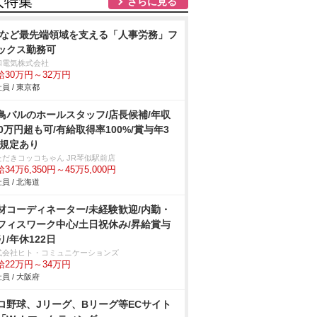
人特集
さらに見る
Vなど最先端領域を支える「人事労務」フ
ックス勤務可
和電気株式会社
給30万円～32万円
員 / 東京都
鳥バルのホールスタッフ/店長候補/年収
00万円超も可/有給取得率100%/賞与年3
 規定あり
ただきコッコちゃん JR琴似駅前店
34万6,350円～45万5,000円
員 / 北海道
材コーディネーター/未経験歓迎/内勤・
フィスワーク中心/土日祝休み/昇給賞与
り/年休122日
式会社ヒト・コミュニケーションズ
給22万円～34万円
員 / 大阪府
ロ野球、Jリーグ、Bリーグ等ECサイト