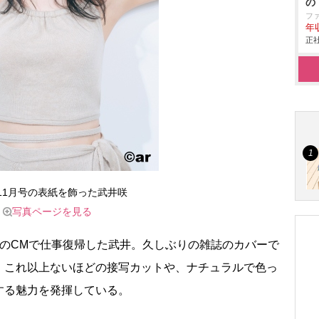
の
フ
年
正社
』11月号の表紙を飾った武井咲
写真ページを見る
のCMで仕事復帰した武井。久しぶりの雑誌のカバーで
、これ以上ないほどの接写カットや、ナチュラルで色っ
する魅力を発揮している。