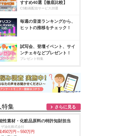
すすめ40選【徹底比較】
CS動画配信サービス20選
毎週の音楽ランキングから、
ヒットの推移をチェック！
試写会、登壇イベント、サイ
ンチェキなどプレゼント！
プレゼント特集
人特集
さらに見る
能性素材・化粧品原料の特許知財担当
リザ油化株式会社
収450万円～550万円