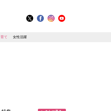
子育て
女性活躍