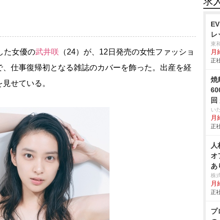
求
E
レ
東
した女優の
武井咲
（24）が、12日発売の女性ファッショ
月
正社
）で、仕事復帰初となる雑誌のカバーを飾った。出産を経
焼
を見せている。
6
回
い
月給
正社
人
オ
あ
株
月
正社
プ