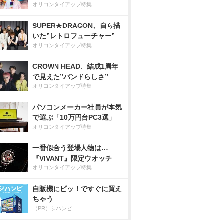
オリコンタイアップ特集
SUPER★DRAGON、自ら描
いた”レトロフューチャー”
オリコンタイアップ特集
CROWN HEAD、結成1周年
で見えた”バンドらしさ”
オリコンタイアップ特集
パソコンメーカー社員が本気
で選ぶ「10万円台PC3選」
オリコンタイアップ特集
一番似合う登場人物は…
『VIVANT』限定ウオッチ
オリコンタイアップ特集
自販機にピッ！ですぐに買え
ちゃう
（PR）ジハンピ