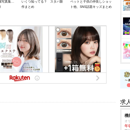
猫写真集…
いくつ知ってる？ スタバ新
ペットと子供の仲良しショッ
リ
作まとめ
ト他、SNS話題キッズまとめ
求
機
オ
年