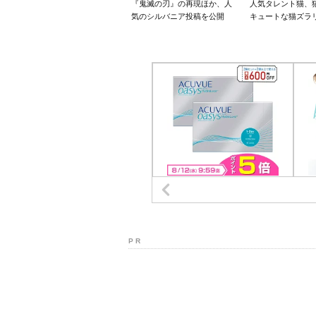
『鬼滅の刃』の再現ほか、人
人気タレント猫、
気のシルバニア投稿を公開
キュートな猫ズラ
P R