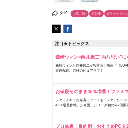
タグ
#武井咲
#女優
#ファッショ
注目★トピックス
森崎ウィン×向井康二“両片思い”
森崎ウィンと向井康二がW主演！映画『（LOVE S
最速配信。究極のピュアラブ！
お値段そのまま45％増量！ファミ
ファミチキにお弁当にアイスも!?ファミリーマ
45％増量作戦」が今夏、シリーズ初の年2回開
プロ厳選！目的別「おすすめPC９