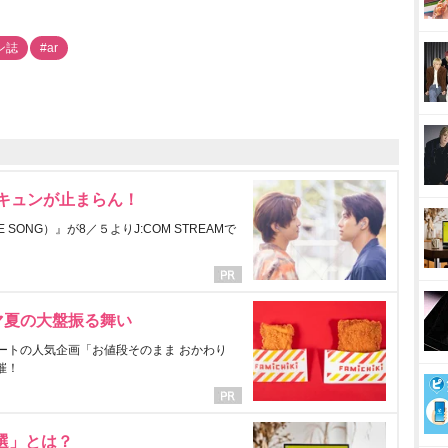
ン誌
#ar
にキュンが止まらん！
ONG）』が8／５よりJ:COM STREAMで
マ夏の大盤振る舞い
ートの人気企画「お値段そのまま おかわり
催！
選」とは？