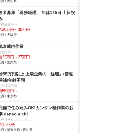
員 / 愛知県
験者募集「総務経理」 年休125日 土日祝
み
技建株式会社
給26万円～35万円
員 / 大阪府
流倉庫内作業
前営業所
給22万円～27万円
員 / 愛知県
給55万円以上 上場企業の「経理」/管理
候補/年齢不問
式会社揚工舎
給55万円～
員 / 東京都
完備で住み込みOK!カンタン軽作業のお
 denso aichi
式会社テクノスマイル
1,800円
員 / 派遣社員 / 愛知県