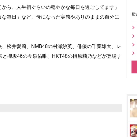
から、人生初ぐらいの穏やかな毎日を過ごしてます」
登
コな毎日」など、母になった実感やありのままの自分に
、松井愛莉、NMB48の村瀬紗英、俳優の千葉雄大、レ
と欅坂46の今泉佑唯、HKT48の指原莉乃などが登場す