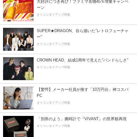
大好評につき再び！ファミマ名物45％増量キャンペ
ーン
オリコンタイアップ特集
SUPER★DRAGON、自ら描いた”レトロフューチャ
ー”
オリコンタイアップ特集
CROWN HEAD、結成1周年で見えた”バンドらしさ”
オリコンタイアップ特集
【驚愕】メーカー社員が推す「10万円台」神コスパ
PC
オリコンタイアップ特集
「別班のよう」腕時計で『VIVANT』の世界観再現
オリコンタイアップ特集