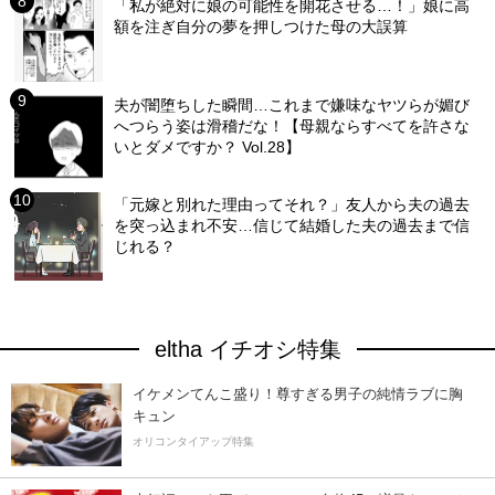
「私が絶対に娘の可能性を開花させる…！」娘に高
額を注ぎ自分の夢を押しつけた母の大誤算
夫が闇堕ちした瞬間…これまで嫌味なヤツらが媚び
へつらう姿は滑稽だな！【母親ならすべてを許さな
いとダメですか？ Vol.28】
「元嫁と別れた理由ってそれ？」友人から夫の過去
を突っ込まれ不安…信じて結婚した夫の過去まで信
じれる？
eltha イチオシ特集
イケメンてんこ盛り！尊すぎる男子の純情ラブに胸
キュン
オリコンタイアップ特集