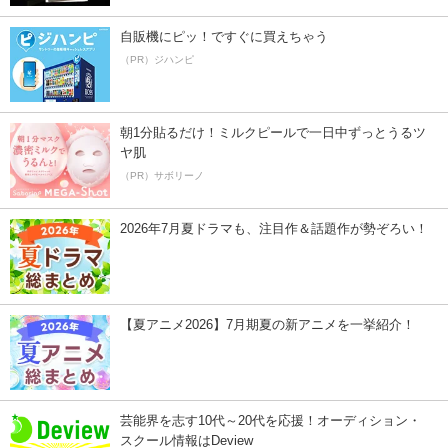
自販機にピッ！ですぐに買えちゃう
（PR）ジハンピ
朝1分貼るだけ！ミルクピールで一日中ずっとうるツ
ヤ肌
（PR）サボリーノ
2026年7月夏ドラマも、注目作＆話題作が勢ぞろい！
【夏アニメ2026】7月期夏の新アニメを一挙紹介！
芸能界を志す10代～20代を応援！オーディション・
スクール情報はDeview