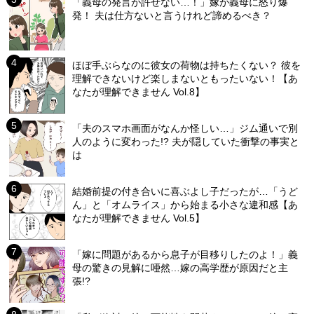
「義母の発言が許せない…！」嫁が義母に怒り爆
発！ 夫は仕方ないと言うけれど諦めるべき？
ほぼ手ぶらなのに彼女の荷物は持ちたくない？ 彼を
理解できないけど楽しまないともったいない！【あ
なたが理解できません Vol.8】
「夫のスマホ画面がなんか怪しい…」ジム通いで別
人のように変わった!? 夫が隠していた衝撃の事実と
は
結婚前提の付き合いに喜ぶよし子だったが…「うど
ん」と「オムライス」から始まる小さな違和感【あ
なたが理解できません Vol.5】
「嫁に問題があるから息子が目移りしたのよ！」義
母の驚きの見解に唖然…嫁の高学歴が原因だと主
張!?