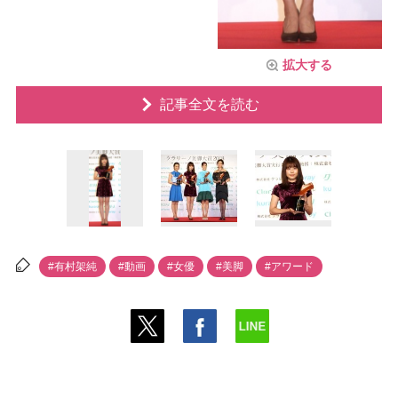
拡大する
記事全文を読む
#有村架純
#動画
#女優
#美脚
#アワード