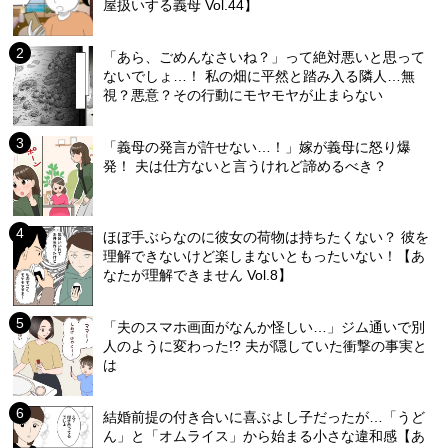
屋扱いする義母 Vol.44】
「あら、ごめんなさいね？」って絶対悪いと思って
ないでしょ…！ 私の畑に平然と踏み入る隣人…無
視？悪意？その行動にモヤモヤが止まらない
「義母の発言が許せない…！」嫁が義母に怒り爆
発！ 夫は仕方ないと言うけれど諦めるべき？
ほぼ手ぶらなのに彼女の荷物は持ちたくない？ 彼を
理解できないけど楽しまないともったいない！【あ
なたが理解できません Vol.8】
「夫のスマホ画面がなんか怪しい…」ジム通いで別
人のように変わった!? 夫が隠していた衝撃の事実と
は
結婚前提の付き合いに喜ぶよし子だったが…「うど
ん」と「オムライス」から始まる小さな違和感【あ