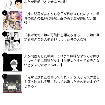
なたが理解できません Vol.5】
「嫁に問題があるから息子が目移りしたのよ！」義
母の驚きの見解に唖然…嫁の高学歴が原因だと主
張!?
「私が絶対に娘の可能性を開花させる…！」娘に高
額を注ぎ自分の夢を押しつけた母の大誤算
夫が闇堕ちした瞬間…これまで嫌味なヤツらが媚び
へつらう姿は滑稽だな！【母親ならすべてを許さな
いとダメですか？ Vol.28】
「元嫁と別れた理由ってそれ？」友人から夫の過去
を突っ込まれ不安…信じて結婚した夫の過去まで信
じれる？