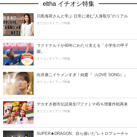
eltha イチオシ特集
川島海荷さんと学ぶ 日常に潜む“人身取引”のリアル
オリコンタイアップ特集
マクドナルドが40年にわたり支える「小学生の甲子
園」
オリコンタイアップ特集
向井康二イケメンすぎ！純愛『（LOVE SONG）』
オリコンタイアップ特集
デカすぎ都市伝説発生!?ファミマ45％増量作戦再来
オリコンタイアップ特集
SUPER★DRAGON、自ら描いた”レトロフューチャ