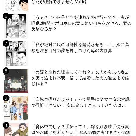
なたが理解できません Vol.5】
「うるさいから子どもを連れて外に行って？」夫が
睡眠3時間でボロボロの妻に追い打ちをかける…妻の
反撃なるか？
「私が絶対に娘の可能性を開花させる…！」娘に高
額を注ぎ自分の夢を押しつけた母の大誤算
「元嫁と別れた理由ってそれ？」友人から夫の過去
を突っ込まれ不安…信じて結婚した夫の過去まで信
じれる？
「自転車借りたよ～！」って勝手に!? ママ友の常識
が理解できない！ 次に貸してと言ってきたのは…
「育休中でしょ？手伝って！」嫁を好き勝手使う義
母のお願いを断りたい！ 頼みの綱の夫はまさかの無