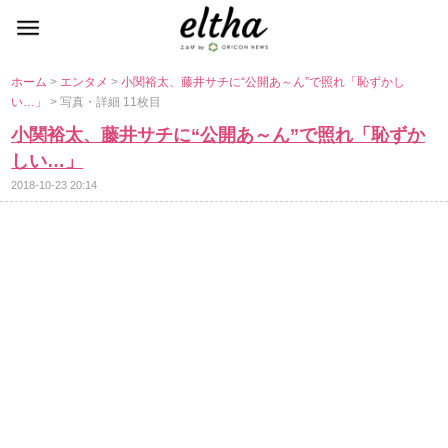
ホーム
>
エンタメ
>
小関裕太、藤井サチに“公開あ～ん”で照れ「恥ずかし
い…」
> 写真・詳細 11枚目
小関裕太、藤井サチに“公開あ～ん”で照れ「恥ずか
しい…」
2018-10-23 20:14