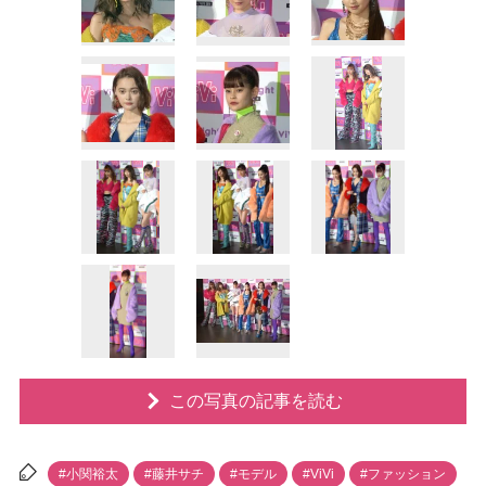
この写真の記事を読む
#小関裕太
#藤井サチ
#モデル
#ViVi
#ファッション