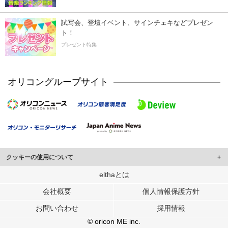
試写会、登壇イベント、サインチェキなどプレゼン
ト！
プレゼント特集
オリコングループサイト
クッキーの使用について
このサイトでは Cookie を使用して、ユーザーに合わせたコンテンツや広告の
elthaとは
表示、ソーシャル メディア機能の提供、広告の表示回数やクリック数の測定を
会社概要
個人情報保護方針
行っています。
また、ユーザーによるサイトの利用状況についても情報を収集し、ソーシャル
お問い合わせ
採用情報
メディアや広告配信、データ解析の各パートナーに提供しています。
各パートナーは、この情報とユーザーが各パートナーに提供した他の情報や、
© oricon ME inc.
ユーザーが各パートナーのサービスを使用したときに収集した他の情報を組み