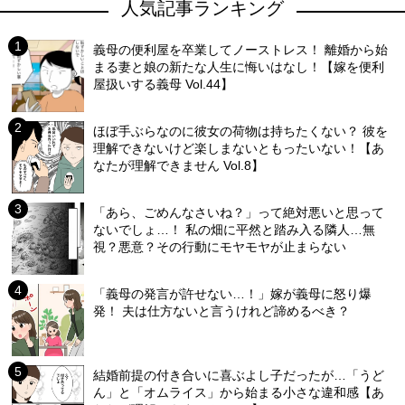
人気記事ランキング
義母の便利屋を卒業してノーストレス！ 離婚から始
まる妻と娘の新たな人生に悔いはなし！【嫁を便利
屋扱いする義母 Vol.44】
ほぼ手ぶらなのに彼女の荷物は持ちたくない？ 彼を
理解できないけど楽しまないともったいない！【あ
なたが理解できません Vol.8】
「あら、ごめんなさいね？」って絶対悪いと思って
ないでしょ…！ 私の畑に平然と踏み入る隣人…無
視？悪意？その行動にモヤモヤが止まらない
「義母の発言が許せない…！」嫁が義母に怒り爆
発！ 夫は仕方ないと言うけれど諦めるべき？
結婚前提の付き合いに喜ぶよし子だったが…「うど
ん」と「オムライス」から始まる小さな違和感【あ