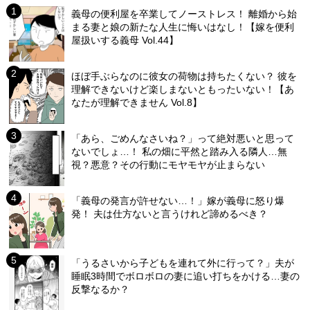
義母の便利屋を卒業してノーストレス！ 離婚から始
まる妻と娘の新たな人生に悔いはなし！【嫁を便利
屋扱いする義母 Vol.44】
ほぼ手ぶらなのに彼女の荷物は持ちたくない？ 彼を
理解できないけど楽しまないともったいない！【あ
なたが理解できません Vol.8】
「あら、ごめんなさいね？」って絶対悪いと思って
ないでしょ…！ 私の畑に平然と踏み入る隣人…無
視？悪意？その行動にモヤモヤが止まらない
「義母の発言が許せない…！」嫁が義母に怒り爆
発！ 夫は仕方ないと言うけれど諦めるべき？
「うるさいから子どもを連れて外に行って？」夫が
睡眠3時間でボロボロの妻に追い打ちをかける…妻の
反撃なるか？