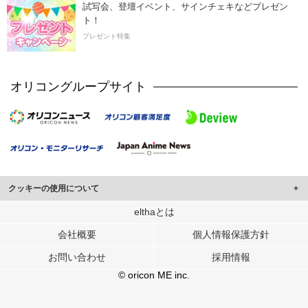
試写会、登壇イベント、サインチェキなどプレゼン
ト！
プレゼント特集
オリコングループサイト
クッキーの使用について
このサイトでは Cookie を使用して、ユーザーに合わせたコンテンツや広告の
elthaとは
表示、ソーシャル メディア機能の提供、広告の表示回数やクリック数の測定を
会社概要
個人情報保護方針
行っています。
また、ユーザーによるサイトの利用状況についても情報を収集し、ソーシャル
お問い合わせ
採用情報
メディアや広告配信、データ解析の各パートナーに提供しています。
各パートナーは、この情報とユーザーが各パートナーに提供した他の情報や、
© oricon ME inc.
ユーザーが各パートナーのサービスを使用したときに収集した他の情報を組み
合わせて使用することがあります。