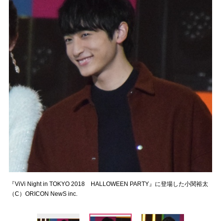
『ViVi Night in TOKYO 2018 HALLOWEEN PARTY』に登場した小関裕太
（C）ORICON NewS inc.