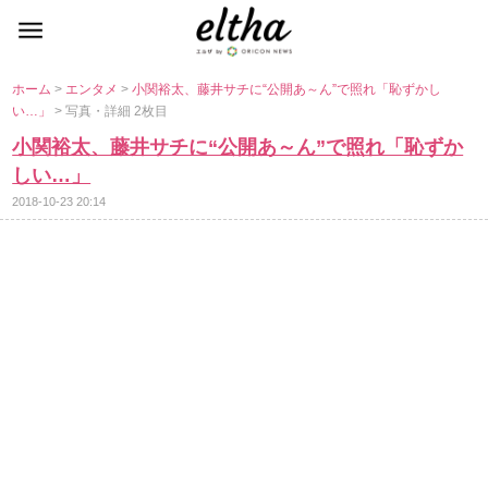
ホーム
>
エンタメ
>
小関裕太、藤井サチに“公開あ～ん”で照れ「恥ずかし
い…」
> 写真・詳細 2枚目
小関裕太、藤井サチに“公開あ～ん”で照れ「恥ずか
しい…」
2018-10-23 20:14