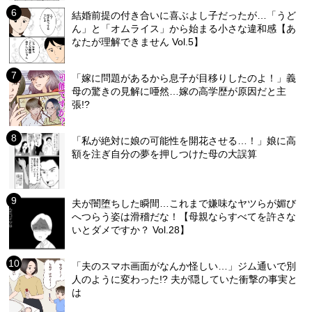
結婚前提の付き合いに喜ぶよし子だったが…「うど
ん」と「オムライス」から始まる小さな違和感【あ
なたが理解できません Vol.5】
「嫁に問題があるから息子が目移りしたのよ！」義
母の驚きの見解に唖然…嫁の高学歴が原因だと主
張!?
「私が絶対に娘の可能性を開花させる…！」娘に高
額を注ぎ自分の夢を押しつけた母の大誤算
夫が闇堕ちした瞬間…これまで嫌味なヤツらが媚び
へつらう姿は滑稽だな！【母親ならすべてを許さな
いとダメですか？ Vol.28】
「夫のスマホ画面がなんか怪しい…」ジム通いで別
人のように変わった!? 夫が隠していた衝撃の事実と
は