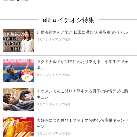
eltha イチオシ特集
川島海荷さんと学ぶ 日常に潜む“人身取引”のリアル
オリコンタイアップ特集
マクドナルドが40年にわたり支える「小学生の甲子
園」
オリコンタイアップ特集
イケメンてんこ盛り！尊すぎる男子の純情ラブに胸
キュン
オリコンタイアップ特集
大好評につき再び！ファミマ名物45％増量キャンペ
ーン
オリコンタイアップ特集