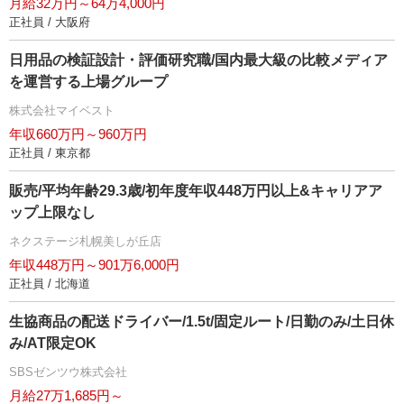
月給32万円～64万4,000円
正社員 / 大阪府
日用品の検証設計・評価研究職/国内最大級の比較メディア
を運営する上場グループ
株式会社マイベスト
年収660万円～960万円
正社員 / 東京都
販売/平均年齢29.3歳/初年度年収448万円以上&キャリアア
ップ上限なし
ネクステージ札幌美しが丘店
年収448万円～901万6,000円
正社員 / 北海道
生協商品の配送ドライバー/1.5t/固定ルート/日勤のみ/土日休
み/AT限定OK
SBSゼンツウ株式会社
月給27万1,685円～