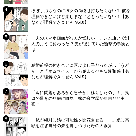
ほぼ手ぶらなのに彼女の荷物は持ちたくない？ 彼を
理解できないけど楽しまないともったいない！【あ
なたが理解できません Vol.8】
「夫のスマホ画面がなんか怪しい…」ジム通いで別
人のように変わった!? 夫が隠していた衝撃の事実と
は
結婚前提の付き合いに喜ぶよし子だったが…「うど
ん」と「オムライス」から始まる小さな違和感【あ
なたが理解できません Vol.5】
「嫁に問題があるから息子が目移りしたのよ！」義
母の驚きの見解に唖然…嫁の高学歴が原因だと主
張!?
「私が絶対に娘の可能性を開花させる…！」娘に高
額を注ぎ自分の夢を押しつけた母の大誤算