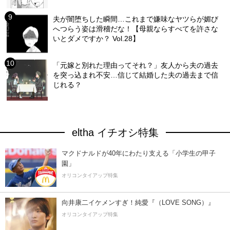
夫が闇堕ちした瞬間…これまで嫌味なヤツらが媚び
へつらう姿は滑稽だな！【母親ならすべてを許さな
いとダメですか？ Vol.28】
「元嫁と別れた理由ってそれ？」友人から夫の過去
を突っ込まれ不安…信じて結婚した夫の過去まで信
じれる？
eltha イチオシ特集
マクドナルドが40年にわたり支える「小学生の甲子
園」
オリコンタイアップ特集
向井康二イケメンすぎ！純愛『（LOVE SONG）』
オリコンタイアップ特集