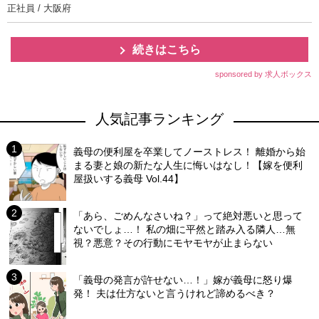
正社員 / 大阪府
続きはこちら
sponsored by 求人ボックス
人気記事ランキング
義母の便利屋を卒業してノーストレス！ 離婚から始
まる妻と娘の新たな人生に悔いはなし！【嫁を便利
屋扱いする義母 Vol.44】
「あら、ごめんなさいね？」って絶対悪いと思って
ないでしょ…！ 私の畑に平然と踏み入る隣人…無
視？悪意？その行動にモヤモヤが止まらない
「義母の発言が許せない…！」嫁が義母に怒り爆
発！ 夫は仕方ないと言うけれど諦めるべき？