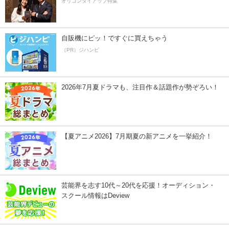
オリコンタイアップ特集
自販機にピッ！ですぐに買えちゃう
（PR）ジハンピ
2026年7月夏ドラマも、注目作＆話題作が勢ぞろい！
【夏アニメ2026】7月期夏の新アニメを一挙紹介！
芸能界を志す10代～20代を応援！オーディション・
スクール情報はDeview