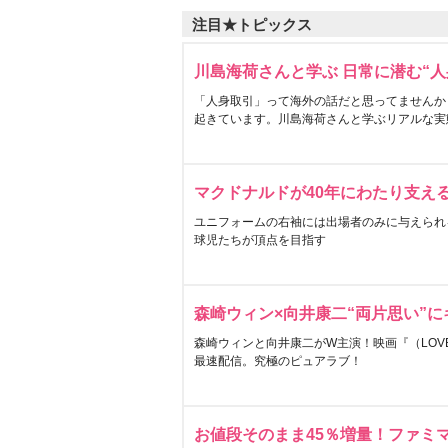
注目★トピックス
川島海荷さんと学ぶ 日常に潜む“人
「人身取引」って海外の話だと思ってませんか
起きています。川島海荷さんと学ぶリアルな実
マクドナルドが40年にわたり支え
ユニフォームの右袖には出場者のみに与えられ
球児たちが頂点を目指す
森崎ウィン×向井康二“両片思い”
森崎ウィンと向井康二がW主演！映画『（LOVE S
最速配信。究極のピュアラブ！
お値段そのまま45％増量！ファミ