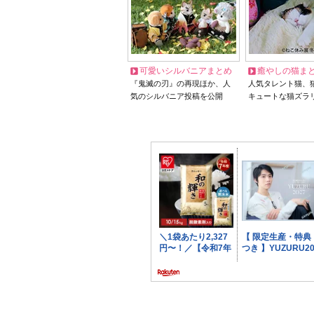
可愛いシルバニアまとめ
癒やしの猫ま
『鬼滅の刃』の再現ほか、人
人気タレント猫、
気のシルバニア投稿を公開
キュートな猫ズラ