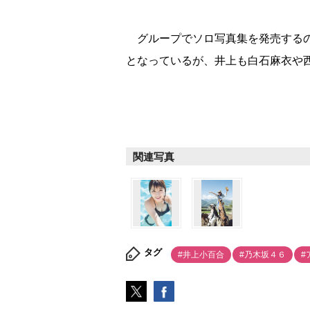
グループでソロ写真集を発売するの
となっているが、井上も白石麻衣や
関連写真
タグ
#井上小百合
#乃木坂４６
#