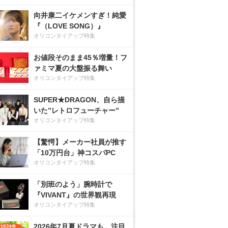
向井康二イケメンすぎ！純愛
『（LOVE SONG）』
オリコンタイアップ特集
お値段そのまま45％増量！フ
ァミマ夏の大盤振る舞い
オリコンタイアップ特集
SUPER★DRAGON、自ら描
いた”レトロフューチャー”
オリコンタイアップ特集
【驚愕】メーカー社員が推す
「10万円台」神コスパPC
オリコンタイアップ特集
「別班のよう」腕時計で
『VIVANT』の世界観再現
オリコンタイアップ特集
2026年7月夏ドラマも、注目