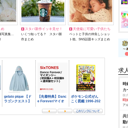
とめ
スタバ新作イッキ見せ！
天使級に可愛い子供たち
猫写真集…
いくつ知ってる？ スタバ新
ペットと子供の仲良しショッ
リ
作まとめ
ト他、SNS話題キッズまとめ
求
時
カ
株
時給
アル
共
勤
株