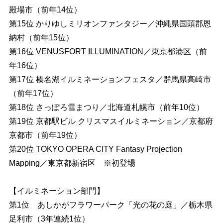
殿場市（前年14位）
第15位 かりゆしミリオンファンタジー／沖縄県国頭郡恩
納村（前年15位）
第16位 VENUSFORT ILLUMINATION／東京都港区（前
年16位）
第17位 榛名湖イルミネーションフェスタ／群馬県高崎市
（前年17位）
第18位 さっぽろ雪まつり／北海道札幌市（前年10位）
第19位 京都駅ビル クリスマスイルミネーション／京都府
京都市（前年19位）
第20位 TOKYO OPERA CITY Fantasy Projection
Mapping／東京都新宿区 ※初登場
【イルミネーション部門】
第1位 あしかがフラワーパーク「光の花の庭」／栃木県
足利市（3年連続1位）