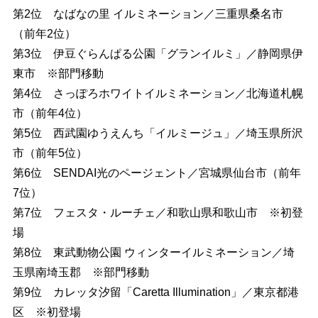
第2位 なばなの里 イルミネーション／三重県桑名市
（前年2位）
第3位 伊豆ぐらんぱる公園「グランイルミ」／静岡県伊
東市 ※部門移動
第4位 さっぽろホワイトイルミネーション／北海道札幌
市（前年4位）
第5位 西武園ゆうえんち「イルミージュ」／埼玉県所沢
市（前年5位）
第6位 SENDAI光のページェント／宮城県仙台市（前年
7位）
第7位 フェスタ・ルーチェ／和歌山県和歌山市 ※初登
場
第8位 東武動物公園 ウィンターイルミネーション／埼
玉県南埼玉郡 ※部門移動
第9位 カレッタ汐留「Caretta Illumination」／東京都港
区 ※初登場