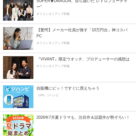
SUPER★DRAGON、自ら描いた”レトロフューチャ
ー”
オリコンタイアップ特集
【驚愕】メーカー社員が推す「10万円台」神コスパ
PC
オリコンタイアップ特集
『VIVANT』限定ウオッチ、プロデューサーの感想は
オリコンタイアップ特集
自販機にピッ！ですぐに買えちゃう
（PR）ジハンピ
2026年7月夏ドラマも、注目作＆話題作が勢ぞろい！