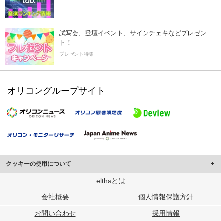
試写会、登壇イベント、サインチェキなどプレゼン
ト！
プレゼント特集
オリコングループサイト
クッキーの使用について
このサイトでは Cookie を使用して、ユーザーに合わせたコンテンツや広告の
elthaとは
表示、ソーシャル メディア機能の提供、広告の表示回数やクリック数の測定を
会社概要
個人情報保護方針
行っています。
また、ユーザーによるサイトの利用状況についても情報を収集し、ソーシャル
お問い合わせ
採用情報
メディアや広告配信、データ解析の各パートナーに提供しています。