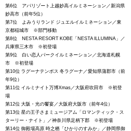
第6位 アパリゾート上越妙高イルミネーション／新潟県
妙高市（前年5位）
第7位 よみうりランド ジュエルイルミネーション／東
京都稲城市 ※部門移動
第8位 NESTA RESORT KOBE「NESTA ILLUMINA」／
兵庫県三木市 ※初登場
第9位 白い恋人パークイルミネーション／北海道札幌
市 ※初登場
第10位 ラグーナテンボス 冬ラグーナ／愛知県蒲郡市（前
年9位）
第11位 イルミナイト万博Xmas／大阪府吹田市 ※初登
場
第12位 大阪・光の饗宴／大阪府大阪市（前年4位）
第13位 星の王子さまミュージアム「ロマンティック・ス
ターリー・ナイト」／神奈川県足柄下郡 ※初登場
第14位 御殿場高原 時之栖「ひかりのすみか」／静岡県御