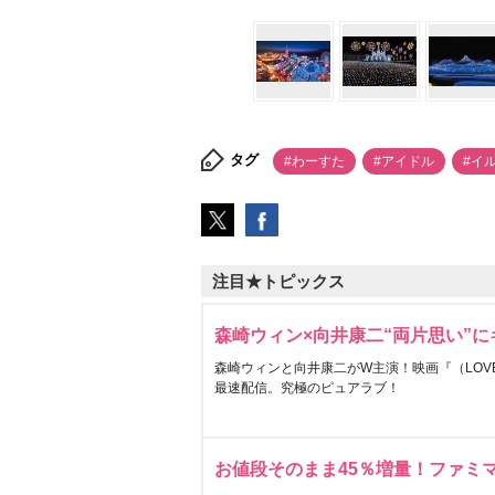
タグ
#わーすた
#アイドル
#イ
注目★トピックス
森崎ウィン×向井康二“両片思い”
森崎ウィンと向井康二がW主演！映画『（LOVE S
最速配信。究極のピュアラブ！
お値段そのまま45％増量！ファミ