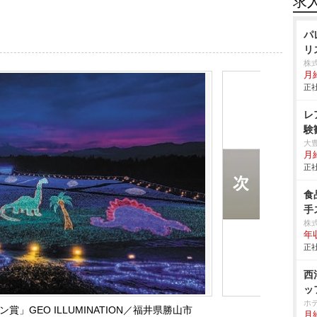
求
パ
リ
株
月
正社
レ
験
大
月
正社
食
手
株
年
正社
西
ッ
ホ
」GEO ILLUMINATION／福井県勝山市
月給