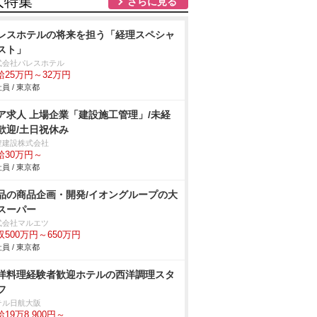
人特集
さらに見る
レスホテルの将来を担う「経理スペシャ
スト」
式会社パレスホテル
給25万円～32万円
員 / 東京都
ア求人 上場企業「建設施工管理」/未経
歓迎/土日祝休み
豊建設株式会社
給30万円～
員 / 東京都
品の商品企画・開発/イオングループの大
スーパー
式会社マルエツ
収500万円～650万円
員 / 東京都
洋料理経験者歓迎ホテルの西洋調理スタ
フ
テル日航大阪
19万8,900円～