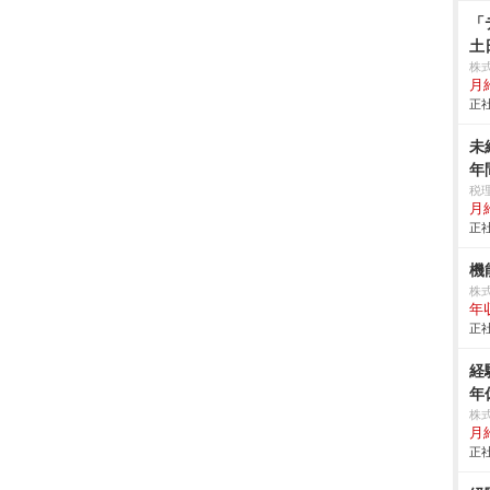
「
土
株
月給
正社
未
年
税
月
正社
機
株
年
正社
経
年
株
月
正社