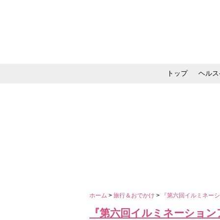
トップ
ヘルス
メイク・コスメ・スキ
ホーム
>
旅行＆おでかけ
>
『第六回イルミネーシ
『第六回イルミネーション