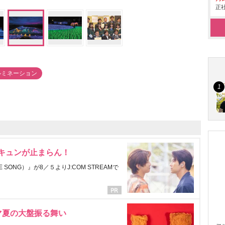
正社
ルミネーション
にキュンが止まらん！
ONG）』が8／５よりJ:COM STREAMで
マ夏の大盤振る舞い