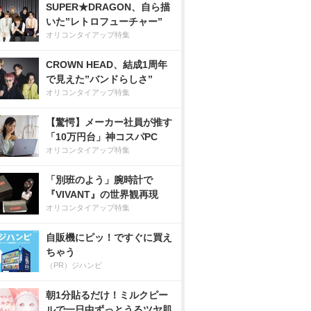
SUPER★DRAGON、自ら描
いた”レトロフューチャー”
オリコンタイアップ特集
CROWN HEAD、結成1周年
で見えた”バンドらしさ”
オリコンタイアップ特集
【驚愕】メーカー社員が推す
「10万円台」神コスパPC
オリコンタイアップ特集
「別班のよう」腕時計で
『VIVANT』の世界観再現
オリコンタイアップ特集
自販機にピッ！ですぐに買え
ちゃう
（PR）ジハンピ
朝1分貼るだけ！ミルクピー
ルで一日中ずっとうるツヤ肌