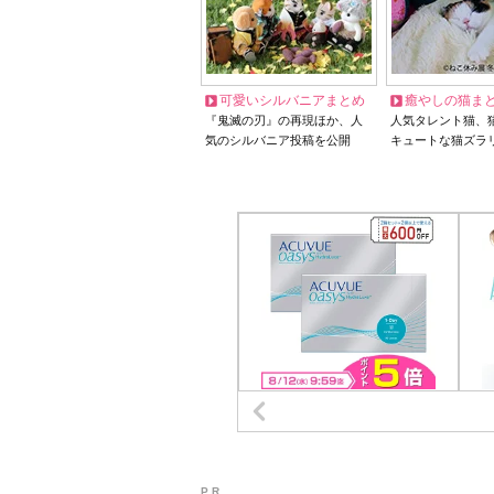
可愛いシルバニアまとめ
癒やしの猫ま
『鬼滅の刃』の再現ほか、人
人気タレント猫、
気のシルバニア投稿を公開
キュートな猫ズラ
P R