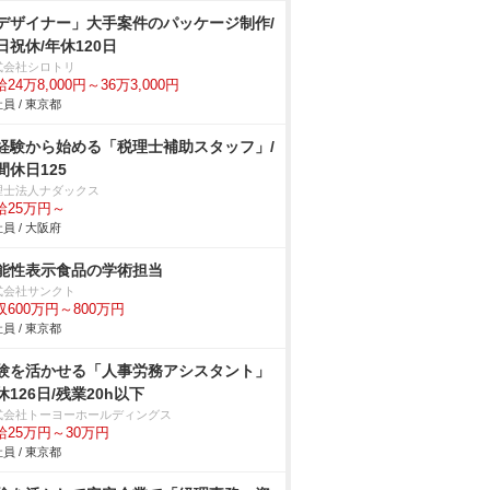
デザイナー」大手案件のパッケージ制作/
日祝休/年休120日
式会社シロトリ
24万8,000円～36万3,000円
員 / 東京都
経験から始める「税理士補助スタッフ」/
間休日125
理士法人ナダックス
給25万円～
員 / 大阪府
能性表示食品の学術担当
式会社サンクト
収600万円～800万円
員 / 東京都
験を活かせる「人事労務アシスタント」
休126日/残業20h以下
式会社トーヨーホールディングス
給25万円～30万円
員 / 東京都