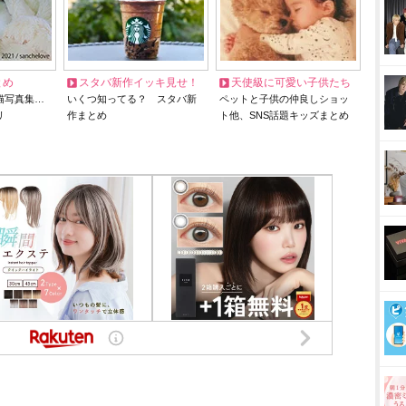
とめ
スタバ新作イッキ見せ！
天使級に可愛い子供たち
猫写真集…
いくつ知ってる？ スタバ新
ペットと子供の仲良しショッ
リ
作まとめ
ト他、SNS話題キッズまとめ