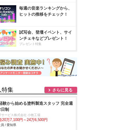
毎週の音楽ランキングから、
ヒットの推移をチェック！
試写会、登壇イベント、サイ
ンチェキなどプレゼント！
プレゼント特集
人特集
さらに見る
経験から始める塗料製造スタッフ 完全週
2日制
NTサービス株式会社 小牧工場
20万7,100円～24万6,500円
員 / 愛知県