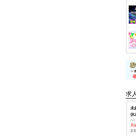
求
未
休
D
月給
正社