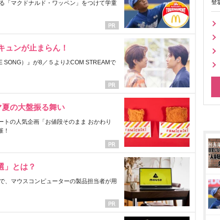
登
る「マクドナルド・ワッペン」をつけて学童
にキュンが止まらん！
ONG）』が8／５よりJ:COM STREAMで
マ夏の大盤振る舞い
ートの人気企画「お値段そのまま おかわり
催！
選」とは？
で、マウスコンピューターの製品担当者が用