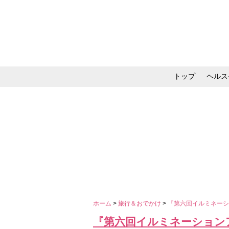
トップ
ヘルス
メイク・コスメ・スキ
ホーム
>
旅行＆おでかけ
>
『第六回イルミネーシ
『第六回イルミネーション