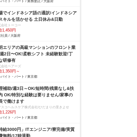
バイト・パート / 業務委託 / 大阪府
場でインドネシア語の通訳/インドネシア
スキルを活かせる 土日休み&日勤
式会社トーコー
1,450円
社員 / 大阪府
明エリアの⾼級マンションのフロント業
/週2⽇〜OK!柔軟シフト 未経験歓迎!丁
な研修有
式会社ベアーズ
1,350円～
バイト・パート / 東京都
理補助/週3日～OK/短時間/残業なし&扶
内 OK/特別な経験は要りません/家事の
長で働けます
フスコヘルスケア株式会社/ひだまりの里きよせ
1,226円
バイト・パート / 東京都
時給3000円」ITエンジニア/寮完備/実質
費無料/17時退勤