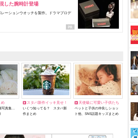
表現した腕時計登場
ラボレーションウオッチを製作。ドラマプロデ
とめ
スタバ新作イッキ見せ！
天使級に可愛い子供たち
猫写真集…
いくつ知ってる？ スタバ新
ペットと子供の仲良しショッ
リ
作まとめ
ト他、SNS話題キッズまとめ