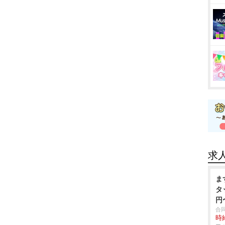
求
ま
タ
円
合
時給