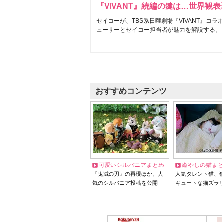
『VIVANT』続編の鍵は…世界観
セイコーが、TBS系日曜劇場『VIVANT』コ
ューサーとセイコー担当者が魅力を解説する。
おすすめコンテンツ
可愛いシルバニアまとめ
癒やしの猫ま
『鬼滅の刃』の再現ほか、人
人気タレント猫、
気のシルバニア投稿を公開
キュートな猫ズラ