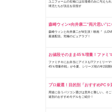
ユニフォームの右袖には出場者のみに与えられ
球児たちが頂点を目指す
森崎ウィン×向井康二“両片思い”
森崎ウィンと向井康二がW主演！映画『（LOVE S
最速配信。究極のピュアラブ！
お値段そのまま45％増量！ファミ
ファミチキにお弁当にアイスも!?ファミリーマ
45％増量作戦」が今夏、シリーズ初の年2回開
プロ厳選！目的別「おすすめPC９
用途に合うパソコン選びは意外と難しい。そこ
途別のおすすめモデルをご紹介！