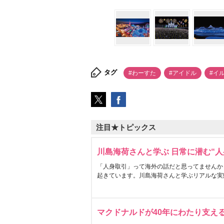
タグ
#わーすた
#アイドル
#イ
注目★トピックス
川島海荷さんと学ぶ 日常に潜む“人
「人身取引」って海外の話だと思ってませんか
起きています。川島海荷さんと学ぶリアルな実
マクドナルドが40年にわたり支え