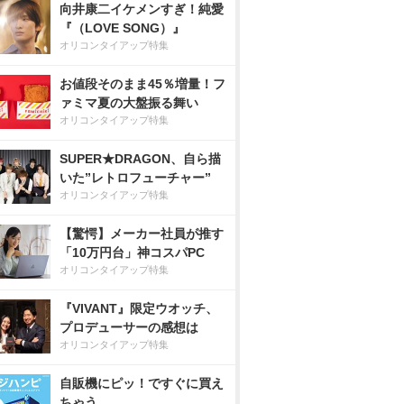
向井康二イケメンすぎ！純愛
『（LOVE SONG）』
オリコンタイアップ特集
お値段そのまま45％増量！フ
ァミマ夏の大盤振る舞い
オリコンタイアップ特集
SUPER★DRAGON、自ら描
いた”レトロフューチャー”
オリコンタイアップ特集
【驚愕】メーカー社員が推す
「10万円台」神コスパPC
オリコンタイアップ特集
『VIVANT』限定ウオッチ、
プロデューサーの感想は
オリコンタイアップ特集
自販機にピッ！ですぐに買え
ちゃう