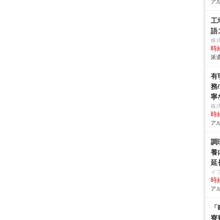
アル
工
語
株
時給
派遣
有
務
寧
株
時給
アル
調
養
延
イ
時給
アル
「
寮