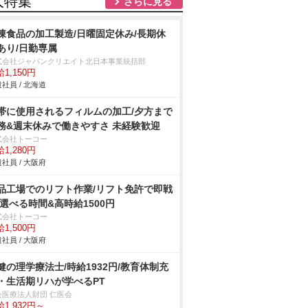
人特集
さらに見る
凍食品の加工製造/日曜固定休み/長期休
あり/日勤専属
式会社ジャパンクリエイト北日本事業統括部
1,150円
社員 / 北海道
帯に使用されるフィルムの加工/夕方まで
務&週末休みで働きやすさ 未経験歓迎
式会社トーコー
1,280円
社員 / 大阪府
品工場でのリフト作業/リフト免許で即戦
 選べる時間&高時給1500円
式会社トーコー
1,500円
社員 / 大阪府
健の理学療法士/時給1932円/教育体制充
・生活期リハが学べるPT
会医療法人財団 仁医会
1,932円～