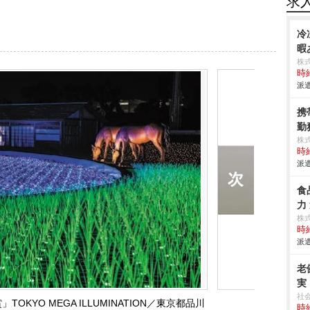
求
冷
暇
株
時給
派遣
携
勤
株
時給
派遣
食
力
株
時給
派遣
老
実
社
KYO MEGA ILLUMINATION／東京都品川
時給