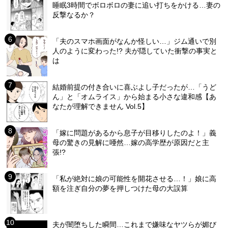
睡眠3時間でボロボロの妻に追い打ちをかける…妻の
反撃なるか？
「夫のスマホ画面がなんか怪しい…」ジム通いで別
人のように変わった!? 夫が隠していた衝撃の事実と
は
結婚前提の付き合いに喜ぶよし子だったが…「うど
ん」と「オムライス」から始まる小さな違和感【あ
なたが理解できません Vol.5】
「嫁に問題があるから息子が目移りしたのよ！」義
母の驚きの見解に唖然…嫁の高学歴が原因だと主
張!?
「私が絶対に娘の可能性を開花させる…！」娘に高
額を注ぎ自分の夢を押しつけた母の大誤算
夫が闇堕ちした瞬間…これまで嫌味なヤツらが媚び