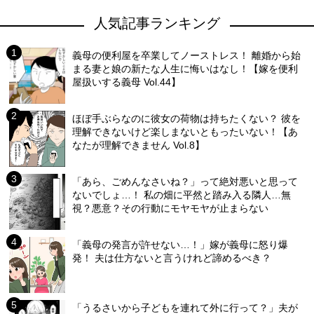
人気記事ランキング
義母の便利屋を卒業してノーストレス！ 離婚から始
まる妻と娘の新たな人生に悔いはなし！【嫁を便利
屋扱いする義母 Vol.44】
ほぼ手ぶらなのに彼女の荷物は持ちたくない？ 彼を
理解できないけど楽しまないともったいない！【あ
なたが理解できません Vol.8】
「あら、ごめんなさいね？」って絶対悪いと思って
ないでしょ…！ 私の畑に平然と踏み入る隣人…無
視？悪意？その行動にモヤモヤが止まらない
「義母の発言が許せない…！」嫁が義母に怒り爆
発！ 夫は仕方ないと言うけれど諦めるべき？
「うるさいから子どもを連れて外に行って？」夫が