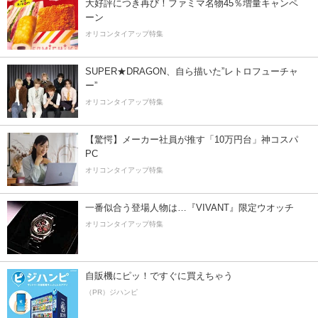
大好評につき再び！ファミマ名物45％増量キャンペ
ーン
オリコンタイアップ特集
SUPER★DRAGON、自ら描いた”レトロフューチャ
ー”
オリコンタイアップ特集
【驚愕】メーカー社員が推す「10万円台」神コスパ
PC
オリコンタイアップ特集
一番似合う登場人物は…『VIVANT』限定ウオッチ
オリコンタイアップ特集
自販機にピッ！ですぐに買えちゃう
（PR）ジハンピ