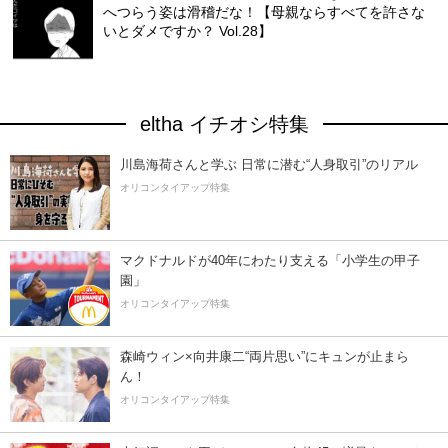
へつらう姿は滑稽だな！【母親ならすべてを許さな
いとダメですか？ Vol.28】
eltha イチオシ特集
川島海荷さんと学ぶ 日常に潜む“人身取引”のリアル
オリコンタイアップ特集
マクドナルドが40年にわたり支える「小学生の甲子
園」
オリコンタイアップ特集
森崎ウィン×向井康二“両片思い”にキュンが止まら
ん！
オリコンタイアップ特集