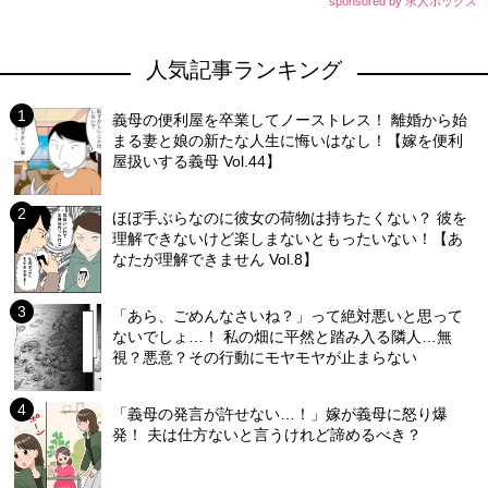
sponsored by 求人ボックス
人気記事ランキング
義母の便利屋を卒業してノーストレス！ 離婚から始
まる妻と娘の新たな人生に悔いはなし！【嫁を便利
屋扱いする義母 Vol.44】
ほぼ手ぶらなのに彼女の荷物は持ちたくない？ 彼を
理解できないけど楽しまないともったいない！【あ
なたが理解できません Vol.8】
「あら、ごめんなさいね？」って絶対悪いと思って
ないでしょ…！ 私の畑に平然と踏み入る隣人…無
視？悪意？その行動にモヤモヤが止まらない
「義母の発言が許せない…！」嫁が義母に怒り爆
発！ 夫は仕方ないと言うけれど諦めるべき？