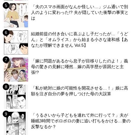
「夫のスマホ画面がなんか怪しい…」ジム通いで別
人のように変わった!? 夫が隠していた衝撃の事実と
は
結婚前提の付き合いに喜ぶよし子だったが…「うど
ん」と「オムライス」から始まる小さな違和感【あ
なたが理解できません Vol.5】
「嫁に問題があるから息子が目移りしたのよ！」義
母の驚きの見解に唖然…嫁の高学歴が原因だと主
張!?
「私が絶対に娘の可能性を開花させる…！」娘に高
額を注ぎ自分の夢を押しつけた母の大誤算
「うるさいから子どもを連れて外に行って？」夫が
睡眠3時間でボロボロの妻に追い打ちをかける…妻の
反撃なるか？