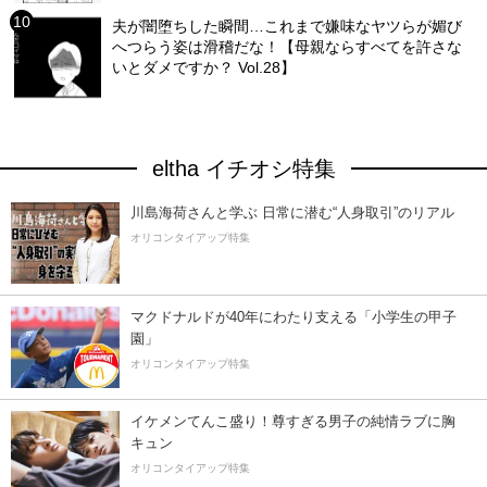
夫が闇堕ちした瞬間…これまで嫌味なヤツらが媚び
へつらう姿は滑稽だな！【母親ならすべてを許さな
いとダメですか？ Vol.28】
eltha イチオシ特集
川島海荷さんと学ぶ 日常に潜む“人身取引”のリアル
オリコンタイアップ特集
マクドナルドが40年にわたり支える「小学生の甲子
園」
オリコンタイアップ特集
イケメンてんこ盛り！尊すぎる男子の純情ラブに胸
キュン
オリコンタイアップ特集