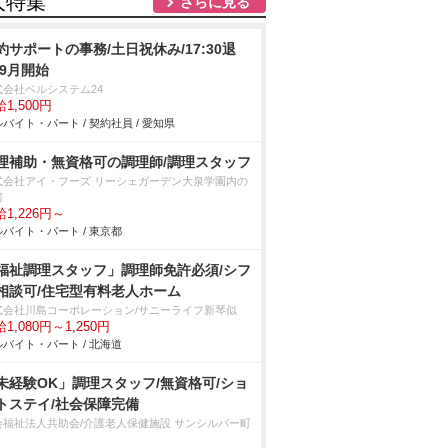
人特集
さらに見る
約サポートの事務/土日祝休み/17:30退
/9月開始
式会社ベルシステム24
1,500円
バイト・パート / 契約社員 / 愛知県
理補助・無資格可の調理師/調理スタッフ
式会社アイ・フーズ リーシェガーデン大泉学園内の
房
1,226円～
バイト・パート / 東京都
福祉調理スタッフ」調理師免許必須/シフ
相談可/住宅型有料老人ホーム
式会社川島コーポレーション/サニーライフ新琴似
1,080円～1,250円
バイト・パート / 北海道
未経験OK」調理スタッフ/無資格可/ショ
トステイ/社会保障完備
会福祉法人共助会/介護老人保健施設 サンシルバー町