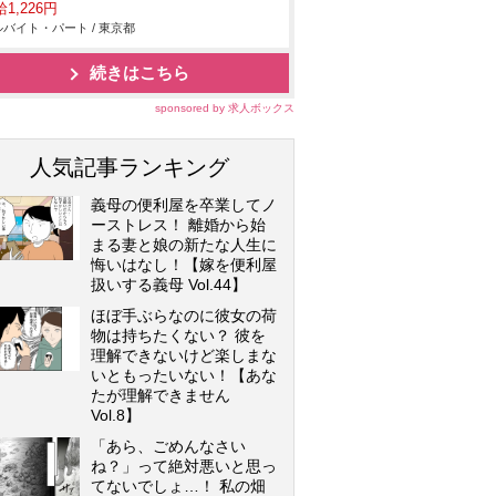
1,226円
バイト・パート / 東京都
続きはこちら
sponsored by 求人ボックス
人気記事ランキング
義母の便利屋を卒業してノ
ーストレス！ 離婚から始
まる妻と娘の新たな人生に
悔いはなし！【嫁を便利屋
扱いする義母 Vol.44】
ほぼ手ぶらなのに彼女の荷
物は持ちたくない？ 彼を
理解できないけど楽しまな
いともったいない！【あな
たが理解できません
Vol.8】
「あら、ごめんなさい
ね？」って絶対悪いと思っ
てないでしょ…！ 私の畑