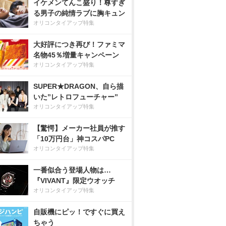
イケメンてんこ盛り！尊すぎ
る男子の純情ラブに胸キュン
オリコンタイアップ特集
大好評につき再び！ファミマ
名物45％増量キャンペーン
オリコンタイアップ特集
SUPER★DRAGON、自ら描
いた”レトロフューチャー”
オリコンタイアップ特集
【驚愕】メーカー社員が推す
「10万円台」神コスパPC
オリコンタイアップ特集
一番似合う登場人物は…
『VIVANT』限定ウオッチ
オリコンタイアップ特集
自販機にピッ！ですぐに買え
ちゃう