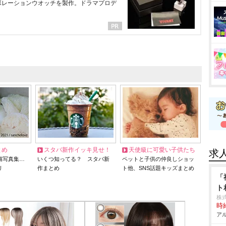
ラボレーションウオッチを製作。ドラマプロデ
とめ
スタバ新作イッキ見せ！
天使級に可愛い子供たち
求
猫写真集…
いくつ知ってる？ スタバ新
ペットと子供の仲良しショッ
リ
作まとめ
ト他、SNS話題キッズまとめ
「
ト
株
時給
アル