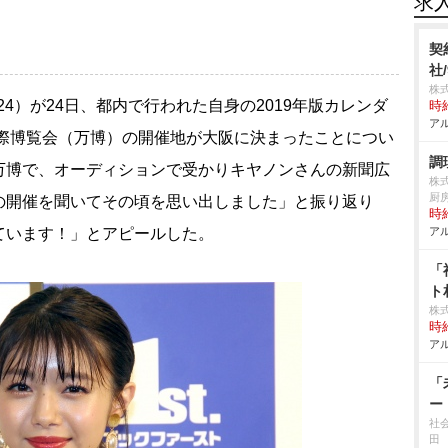
求
契
社
株
24）が24日、都内で行われた自身の2019年版カレンダ
時給
アル
国際博覧会（万博）の開催地が大阪に決まったことについ
調
万博で、オーディションで受かりキヤノンさんの新聞広
株
厨
の開催を聞いてその頃を思い出しました」と振り返り
時給
ています！」とアピールした。
アル
「
ト
株
時給
アル
「
ー
社
田