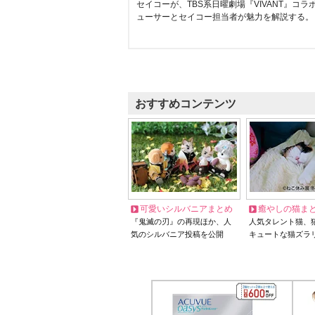
セイコーが、TBS系日曜劇場『VIVANT』コ
ューサーとセイコー担当者が魅力を解説する。
おすすめコンテンツ
可愛いシルバニアまとめ
癒やしの猫ま
『鬼滅の刃』の再現ほか、人
人気タレント猫、
気のシルバニア投稿を公開
キュートな猫ズラ