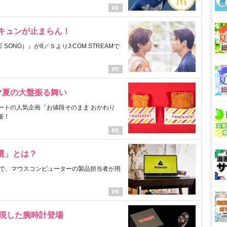
にキュンが止まらん！
ONG）』が8／５よりJ:COM STREAMで
マ夏の大盤振る舞い
ートの人気企画「お値段そのまま おかわり
催！
選」とは？
で、マウスコンピューターの製品担当者が用
表現した腕時計登場