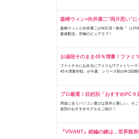
森崎ウィン×向井康二“両片思い”
森崎ウィンと向井康二がW主演！映画『（LOVE S
最速配信。究極のピュアラブ！
お値段そのまま45％増量！ファミ
ファミチキにお弁当にアイスも!?ファミリーマ
45％増量作戦」が今夏、シリーズ初の年2回開
プロ厳選！目的別「おすすめPC９
用途に合うパソコン選びは意外と難しい。そこ
途別のおすすめモデルをご紹介！
『VIVANT』続編の鍵は…世界観