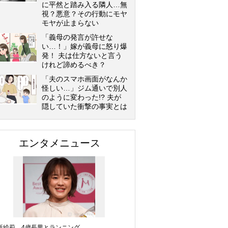
に平然と踏み入る隣人…無
視？悪意？その行動にモヤ
モヤが止まらない
「義母の発言が許せな
い…！」嫁が義母に怒り爆
発！ 夫は仕方ないと言う
けれど諦めるべき？
「夫のスマホ画面がなんか
怪しい…」ジム通いで別人
のように変わった!? 夫が
隠していた衝撃の事実とは
エンタメニュース
坂絵莉、4歳長男とランニング