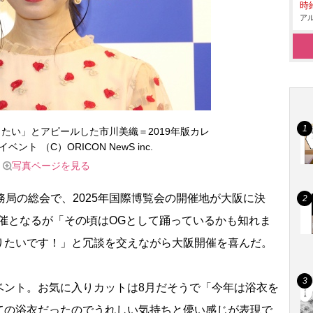
時給
アル
たい」とアピールした市川美織＝2019年版カレ
ント （C）ORICON NewS inc.
写真ページを見る
局の総会で、2025年国際博覧会の開催地が大阪に決
阪開催となるが「その頃はOGとして踊っているかも知れま
りたいです！」と冗談を交えながら大阪開催を喜んだ。
ント。お気に入りカットは8月だそうで「今年は浴衣を
ての浴衣だったのでうれしい気持ちと儚い感じが表現で