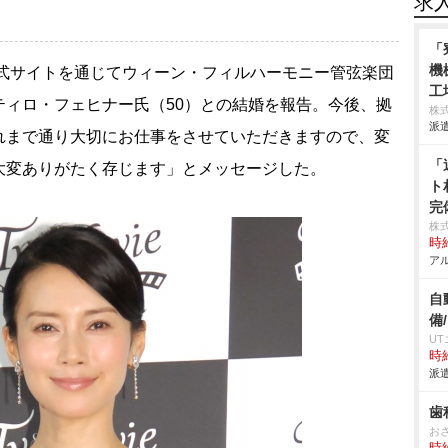
求
「
機
公式サイトを通じてウィーン・フィルハーモニー管弦楽団
工
ティロ・フェヒナー氏（50）との結婚を報告。今後、拠
株
派遣
れまで通り大切にお仕事をさせていただきますので、変
「
大変ありがたく存じます」とメッセージした。
ト
完
株
時給
アル
自
備
U
時給
派遣
歯
お