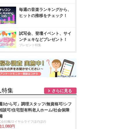
毎週の音楽ランキングから、
ヒットの推移をチェック！
試写会、登壇イベント、サイ
ンチェキなどプレゼント！
プレゼント特集
人特集
さらに見る
週3から可」調理スタッフ/無資格可/シフ
相談可/住宅型有料老人ホーム/社会保障
備
式会社楓/ロイヤルライフほのぼの
1,080円