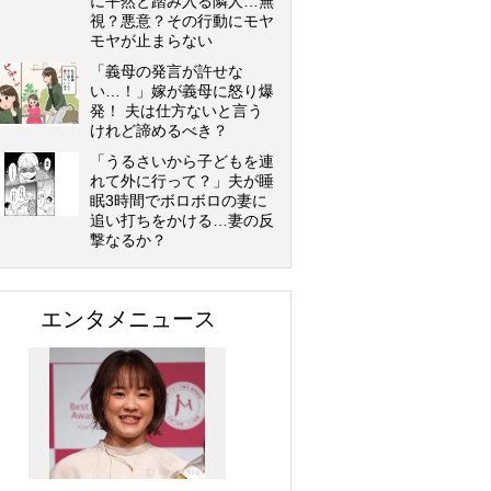
に平然と踏み入る隣人…無
視？悪意？その行動にモヤ
モヤが止まらない
「義母の発言が許せな
い…！」嫁が義母に怒り爆
発！ 夫は仕方ないと言う
けれど諦めるべき？
「うるさいから子どもを連
れて外に行って？」夫が睡
眠3時間でボロボロの妻に
追い打ちをかける…妻の反
撃なるか？
エンタメニュース