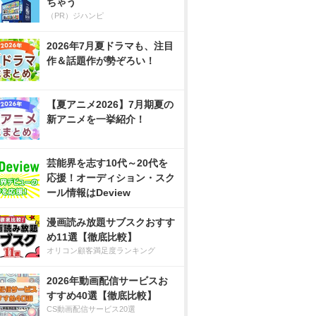
ちゃう
（PR）ジハンピ
2026年7月夏ドラマも、注目
作＆話題作が勢ぞろい！
【夏アニメ2026】7月期夏の
新アニメを一挙紹介！
芸能界を志す10代～20代を
応援！オーディション・スク
ール情報はDeview
漫画読み放題サブスクおすす
め11選【徹底比較】
オリコン顧客満足度ランキング
2026年動画配信サービスお
すすめ40選【徹底比較】
CS動画配信サービス20選