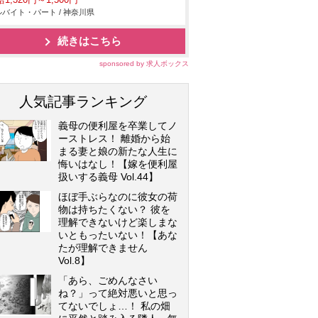
1,320円～1,500円
バイト・パート / 神奈川県
続きはこちら
sponsored by 求人ボックス
人気記事ランキング
義母の便利屋を卒業してノ
ーストレス！ 離婚から始
まる妻と娘の新たな人生に
悔いはなし！【嫁を便利屋
扱いする義母 Vol.44】
ほぼ手ぶらなのに彼女の荷
物は持ちたくない？ 彼を
理解できないけど楽しまな
いともったいない！【あな
たが理解できません
Vol.8】
「あら、ごめんなさい
ね？」って絶対悪いと思っ
てないでしょ…！ 私の畑