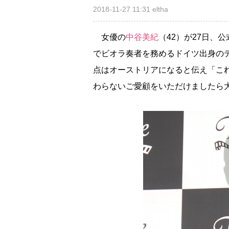
2018-11-27 11:31
eltha
女優の
中谷美紀
（42）が27日、
でビオラ奏者を務めるドイツ出身の
点はオーストリアになると伝え「こ
わらないご愛顧をいただけましたら