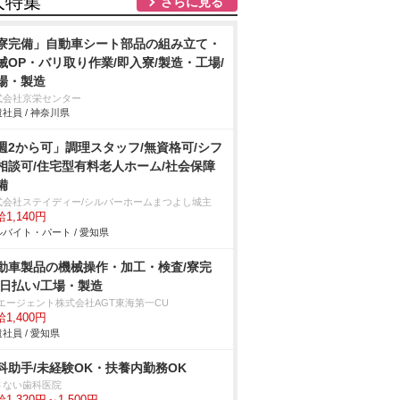
人特集
さらに見る
寮完備」自動車シート部品の組み立て・
械OP・バリ取り作業/即入寮/製造・工場/
場・製造
式会社京栄センター
社員 / 神奈川県
週2から可」調理スタッフ/無資格可/シフ
相談可/住宅型有料老人ホーム/社会保障
備
式会社ステイディー/シルバーホームまつよし城主
1,140円
バイト・パート / 愛知県
動車製品の機械操作・加工・検査/寮完
/日払い/工場・製造
Tエージェント株式会社AGT東海第一CU
1,400円
社員 / 愛知県
科助手/未経験OK・扶養内勤務OK
さない歯科医院