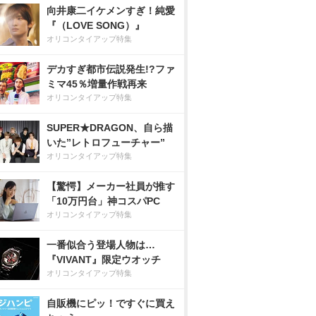
向井康二イケメンすぎ！純愛
『（LOVE SONG）』
オリコンタイアップ特集
デカすぎ都市伝説発生!?ファ
ミマ45％増量作戦再来
オリコンタイアップ特集
SUPER★DRAGON、自ら描
いた”レトロフューチャー”
オリコンタイアップ特集
【驚愕】メーカー社員が推す
「10万円台」神コスパPC
オリコンタイアップ特集
一番似合う登場人物は…
『VIVANT』限定ウオッチ
オリコンタイアップ特集
自販機にピッ！ですぐに買え