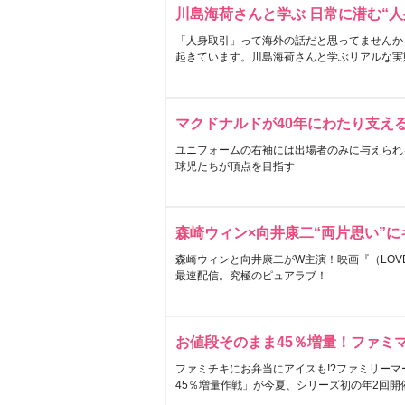
川島海荷さんと学ぶ 日常に潜む“人
「人身取引」って海外の話だと思ってませんか
起きています。川島海荷さんと学ぶリアルな実
マクドナルドが40年にわたり支え
ユニフォームの右袖には出場者のみに与えられ
球児たちが頂点を目指す
森崎ウィン×向井康二“両片思い”
森崎ウィンと向井康二がW主演！映画『（LOVE S
最速配信。究極のピュアラブ！
お値段そのまま45％増量！ファミ
ファミチキにお弁当にアイスも!?ファミリーマ
45％増量作戦」が今夏、シリーズ初の年2回開