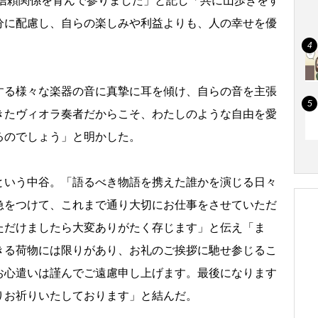
、信頼関係を育んで参りました」と記し「共に山歩きをす
分に配慮し、自らの楽しみや利益よりも、人の幸せを優
る様々な楽器の音に真摯に耳を傾け、自らの音を主張
きたヴィオラ奏者だからこそ、わたしのような自由を愛
るのでしょう」と明かした。
いう中谷。「語るべき物語を携えた誰かを演じる日々
急をつけて、これまで通り大切にお仕事をさせていただ
ただけましたら大変ありがたく存じます」と伝え「ま
きる荷物には限りがあり、お礼のご挨拶に馳せ参じるこ
お心遣いは謹んでご遠慮申し上げます。最後になります
りお祈りいたしております」と結んだ。