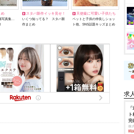
とめ
スタバ新作イッキ見せ！
天使級に可愛い子供たち
猫写真集…
いくつ知ってる？ スタバ新
ペットと子供の仲良しショッ
リ
作まとめ
ト他、SNS話題キッズまとめ
求
「
ト
完
株
時給