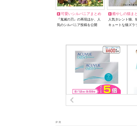
可愛いシルバニアまとめ
癒やしの猫ま
『鬼滅の刃』の再現ほか、人
人気タレント猫、
気のシルバニア投稿を公開
キュートな猫ズラ
P R