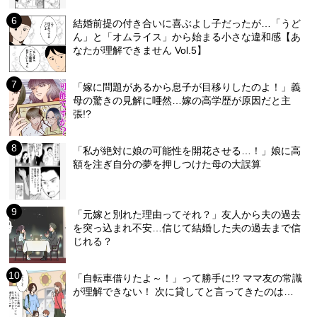
結婚前提の付き合いに喜ぶよし子だったが…「うど
ん」と「オムライス」から始まる小さな違和感【あ
なたが理解できません Vol.5】
「嫁に問題があるから息子が目移りしたのよ！」義
母の驚きの見解に唖然…嫁の高学歴が原因だと主
張!?
「私が絶対に娘の可能性を開花させる…！」娘に高
額を注ぎ自分の夢を押しつけた母の大誤算
「元嫁と別れた理由ってそれ？」友人から夫の過去
を突っ込まれ不安…信じて結婚した夫の過去まで信
じれる？
「自転車借りたよ～！」って勝手に!? ママ友の常識
が理解できない！ 次に貸してと言ってきたのは…