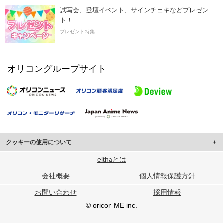
試写会、登壇イベント、サインチェキなどプレゼン
ト！
プレゼント特集
オリコングループサイト
クッキーの使用について
このサイトでは Cookie を使用して、ユーザーに合わせたコンテンツや広告の
elthaとは
表示、ソーシャル メディア機能の提供、広告の表示回数やクリック数の測定を
会社概要
個人情報保護方針
行っています。
また、ユーザーによるサイトの利用状況についても情報を収集し、ソーシャル
お問い合わせ
採用情報
メディアや広告配信、データ解析の各パートナーに提供しています。
各パートナーは、この情報とユーザーが各パートナーに提供した他の情報や、
© oricon ME inc.
ユーザーが各パートナーのサービスを使用したときに収集した他の情報を組み
合わせて使用することがあります。