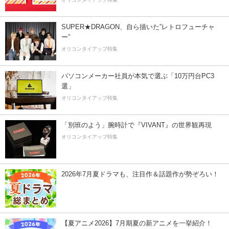
SUPER★DRAGON、自ら描いた”レトロフューチャ
ー”
オリコンタイアップ特集
パソコンメーカー社員が本気で選ぶ「10万円台PC3
選」
オリコンタイアップ特集
「別班のよう」腕時計で『VIVANT』の世界観再現
オリコンタイアップ特集
2026年7月夏ドラマも、注目作＆話題作が勢ぞろい！
【夏アニメ2026】7月期夏の新アニメを一挙紹介！