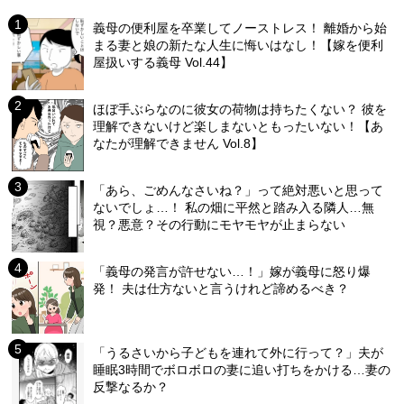
義母の便利屋を卒業してノーストレス！ 離婚から始
まる妻と娘の新たな人生に悔いはなし！【嫁を便利
屋扱いする義母 Vol.44】
ほぼ手ぶらなのに彼女の荷物は持ちたくない？ 彼を
理解できないけど楽しまないともったいない！【あ
なたが理解できません Vol.8】
「あら、ごめんなさいね？」って絶対悪いと思って
ないでしょ…！ 私の畑に平然と踏み入る隣人…無
視？悪意？その行動にモヤモヤが止まらない
「義母の発言が許せない…！」嫁が義母に怒り爆
発！ 夫は仕方ないと言うけれど諦めるべき？
「うるさいから子どもを連れて外に行って？」夫が
睡眠3時間でボロボロの妻に追い打ちをかける…妻の
反撃なるか？