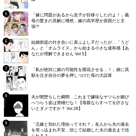
「嫁に問題があるから息子が目移りしたのよ！」義
母の驚きの見解に唖然…嫁の高学歴が原因だと主
張!?
結婚前提の付き合いに喜ぶよし子だったが…「うど
ん」と「オムライス」から始まる小さな違和感【あ
なたが理解できません Vol.5】
「私が絶対に娘の可能性を開花させる…！」娘に高
額を注ぎ自分の夢を押しつけた母の大誤算
夫が闇堕ちした瞬間…これまで嫌味なヤツらが媚び
へつらう姿は滑稽だな！【母親ならすべてを許さな
いとダメですか？ Vol.28】
「元嫁と別れた理由ってそれ？」友人から夫の過去
を突っ込まれ不安…信じて結婚した夫の過去まで信
じれる？