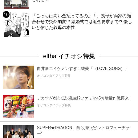
「こっちは高い金払ってるのよ！」義母が両家の顔
合わせで突然豹変!? 結婚式では返金要求まで!? 優し
いと信じた義母の本性
eltha イチオシ特集
向井康二イケメンすぎ！純愛『（LOVE SONG）』
オリコンタイアップ特集
デカすぎ都市伝説発生!?ファミマ45％増量作戦再来
オリコンタイアップ特集
SUPER★DRAGON、自ら描いた”レトロフューチャ
ー”