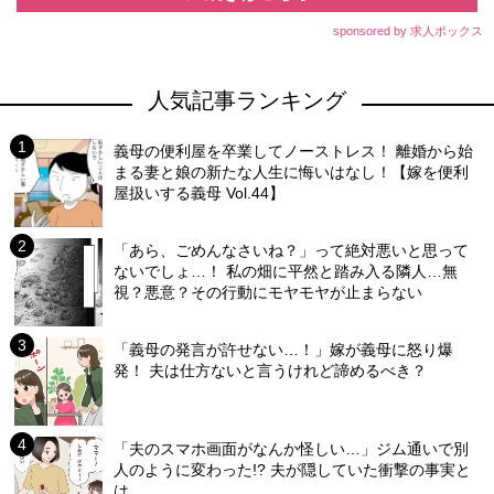
sponsored by 求人ボックス
人気記事ランキング
義母の便利屋を卒業してノーストレス！ 離婚から始
まる妻と娘の新たな人生に悔いはなし！【嫁を便利
屋扱いする義母 Vol.44】
「あら、ごめんなさいね？」って絶対悪いと思って
ないでしょ…！ 私の畑に平然と踏み入る隣人…無
視？悪意？その行動にモヤモヤが止まらない
「義母の発言が許せない…！」嫁が義母に怒り爆
発！ 夫は仕方ないと言うけれど諦めるべき？
「夫のスマホ画面がなんか怪しい…」ジム通いで別
人のように変わった!? 夫が隠していた衝撃の事実と
は