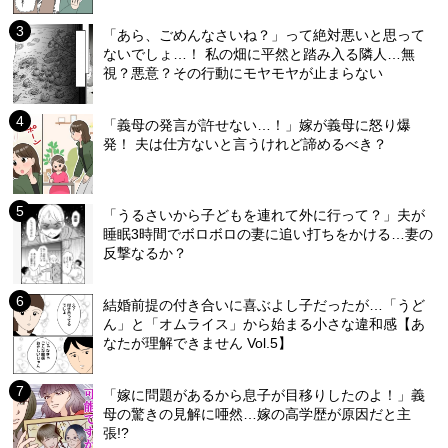
「あら、ごめんなさいね？」って絶対悪いと思って
ないでしょ…！ 私の畑に平然と踏み入る隣人…無
視？悪意？その行動にモヤモヤが止まらない
「義母の発言が許せない…！」嫁が義母に怒り爆
発！ 夫は仕方ないと言うけれど諦めるべき？
「うるさいから子どもを連れて外に行って？」夫が
睡眠3時間でボロボロの妻に追い打ちをかける…妻の
反撃なるか？
結婚前提の付き合いに喜ぶよし子だったが…「うど
ん」と「オムライス」から始まる小さな違和感【あ
なたが理解できません Vol.5】
「嫁に問題があるから息子が目移りしたのよ！」義
母の驚きの見解に唖然…嫁の高学歴が原因だと主
張!?