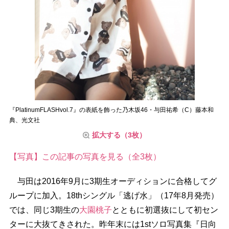
『PlatinumFLASHvol.7』の表紙を飾った乃木坂46・与田祐希（C）藤本和
典、光文社
拡大する（3枚）
【写真】この記事の写真を見る（全3枚）
与田は2016年9月に3期生オーディションに合格してグ
ループに加入。18thシングル「逃げ水」（17年8月発売）
では、同じ3期生の
大園桃子
とともに初選抜にして初セン
ターに大抜てきされた。昨年末には1stソロ写真集『日向