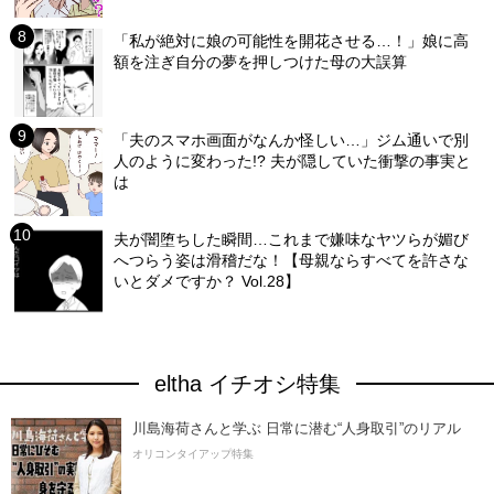
「私が絶対に娘の可能性を開花させる…！」娘に高
額を注ぎ自分の夢を押しつけた母の大誤算
「夫のスマホ画面がなんか怪しい…」ジム通いで別
人のように変わった!? 夫が隠していた衝撃の事実と
は
夫が闇堕ちした瞬間…これまで嫌味なヤツらが媚び
へつらう姿は滑稽だな！【母親ならすべてを許さな
いとダメですか？ Vol.28】
eltha イチオシ特集
川島海荷さんと学ぶ 日常に潜む“人身取引”のリアル
オリコンタイアップ特集