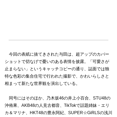
今回の表紙に抜てきされた与田は、超アップのカバー
ショットで切なげで憂いのある表情を披露。「可愛さが
止まらない」というキャッチコピーの通り、誌面では独
特な色彩の集合住宅で行われた撮影で、かわいらしさと
相まって新たな世界観を演出している。
同号にはそのほか、乃木坂46の井上小百合、STU48の
沖侑果、AKB48の人見古都音、TikTokで話題姉妹・エリ
カ＆マリナ、HKT48の豊永阿紀、SUPER☆GiRLSの浅川