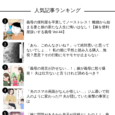
人気記事ランキング
義母の便利屋を卒業してノーストレス！ 離婚から始
まる妻と娘の新たな人生に悔いはなし！【嫁を便利
屋扱いする義母 Vol.44】
「あら、ごめんなさいね？」って絶対悪いと思って
ないでしょ…！ 私の畑に平然と踏み入る隣人…無
視？悪意？その行動にモヤモヤが止まらない
「義母の発言が許せない…！」嫁が義母に怒り爆
発！ 夫は仕方ないと言うけれど諦めるべき？
「夫のスマホ画面がなんか怪しい…」ジム通いで別
人のように変わった!? 夫が隠していた衝撃の事実と
は
「嫁に問題があるから息子が目移りしたのよ！」義