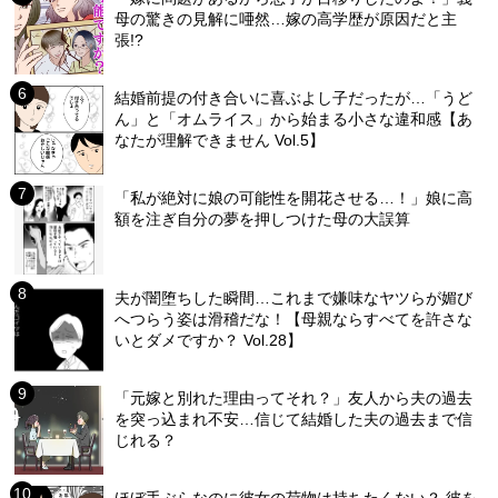
母の驚きの見解に唖然…嫁の高学歴が原因だと主
張!?
結婚前提の付き合いに喜ぶよし子だったが…「うど
ん」と「オムライス」から始まる小さな違和感【あ
なたが理解できません Vol.5】
「私が絶対に娘の可能性を開花させる…！」娘に高
額を注ぎ自分の夢を押しつけた母の大誤算
夫が闇堕ちした瞬間…これまで嫌味なヤツらが媚び
へつらう姿は滑稽だな！【母親ならすべてを許さな
いとダメですか？ Vol.28】
「元嫁と別れた理由ってそれ？」友人から夫の過去
を突っ込まれ不安…信じて結婚した夫の過去まで信
じれる？