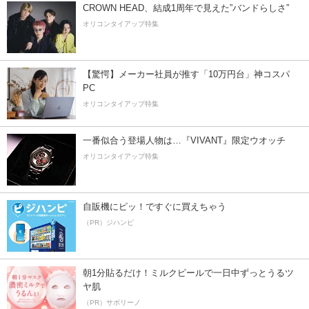
CROWN HEAD、結成1周年で見えた”バンドらしさ”
オリコンタイアップ特集
【驚愕】メーカー社員が推す「10万円台」神コスパ
PC
オリコンタイアップ特集
一番似合う登場人物は…『VIVANT』限定ウオッチ
オリコンタイアップ特集
自販機にピッ！ですぐに買えちゃう
（PR）ジハンピ
朝1分貼るだけ！ミルクピールで一日中ずっとうるツ
ヤ肌
（PR）サボリーノ