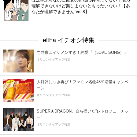
ほぼ手ぶらなのに彼女の荷物は持ちたくない？ 彼を
理解できないけど楽しまないともったいない！【あ
なたが理解できません Vol.8】
eltha イチオシ特集
向井康二イケメンすぎ！純愛『（LOVE SONG）』
オリコンタイアップ特集
大好評につき再び！ファミマ名物45％増量キャンペ
ーン
オリコンタイアップ特集
SUPER★DRAGON、自ら描いた”レトロフューチャ
ー”
オリコンタイアップ特集