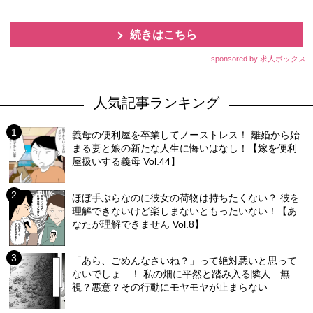
続きはこちら
sponsored by 求人ボックス
人気記事ランキング
義母の便利屋を卒業してノーストレス！ 離婚から始
まる妻と娘の新たな人生に悔いはなし！【嫁を便利
屋扱いする義母 Vol.44】
ほぼ手ぶらなのに彼女の荷物は持ちたくない？ 彼を
理解できないけど楽しまないともったいない！【あ
なたが理解できません Vol.8】
「あら、ごめんなさいね？」って絶対悪いと思って
ないでしょ…！ 私の畑に平然と踏み入る隣人…無
視？悪意？その行動にモヤモヤが止まらない