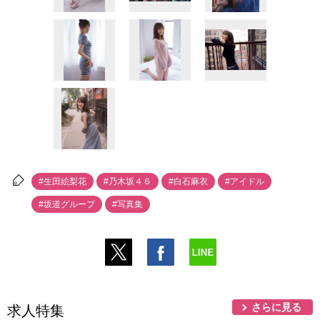
#生田絵梨花
#乃木坂４６
#白石麻衣
#アイドル
#坂道グループ
#写真集
さらに見る
求人特集