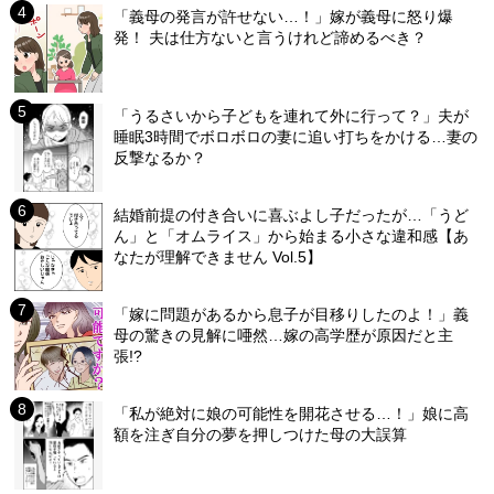
「義母の発言が許せない…！」嫁が義母に怒り爆
発！ 夫は仕方ないと言うけれど諦めるべき？
「うるさいから子どもを連れて外に行って？」夫が
睡眠3時間でボロボロの妻に追い打ちをかける…妻の
反撃なるか？
結婚前提の付き合いに喜ぶよし子だったが…「うど
ん」と「オムライス」から始まる小さな違和感【あ
なたが理解できません Vol.5】
「嫁に問題があるから息子が目移りしたのよ！」義
母の驚きの見解に唖然…嫁の高学歴が原因だと主
張!?
「私が絶対に娘の可能性を開花させる…！」娘に高
額を注ぎ自分の夢を押しつけた母の大誤算