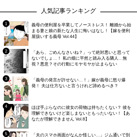
人気記事ランキング
義母の便利屋を卒業してノーストレス！ 離婚から始
まる妻と娘の新たな人生に悔いはなし！【嫁を便利
屋扱いする義母 Vol.44】
「あら、ごめんなさいね？」って絶対悪いと思って
ないでしょ…！ 私の畑に平然と踏み入る隣人…無
視？悪意？その行動にモヤモヤが止まらない
「義母の発言が許せない…！」嫁が義母に怒り爆
発！ 夫は仕方ないと言うけれど諦めるべき？
ほぼ手ぶらなのに彼女の荷物は持ちたくない？ 彼を
理解できないけど楽しまないともったいない！【あ
なたが理解できません Vol.8】
「夫のスマホ画面がなんか怪しい…」ジム通いで別