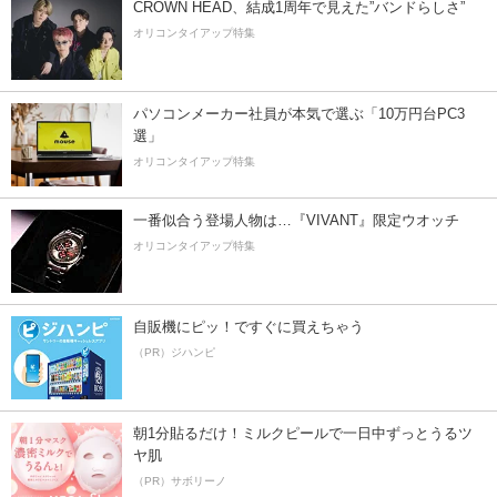
CROWN HEAD、結成1周年で見えた”バンドらしさ”
オリコンタイアップ特集
パソコンメーカー社員が本気で選ぶ「10万円台PC3
選」
オリコンタイアップ特集
一番似合う登場人物は…『VIVANT』限定ウオッチ
オリコンタイアップ特集
自販機にピッ！ですぐに買えちゃう
（PR）ジハンピ
朝1分貼るだけ！ミルクピールで一日中ずっとうるツ
ヤ肌
（PR）サボリーノ