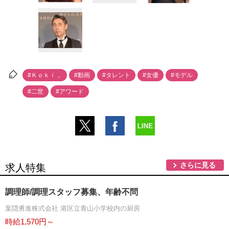
#Ｋｏｋｉ，
#動画
#タレント
#女優
#モデル
#二世
#アワード
さらに見る
求人特集
調理師/調理スタッフ募集、年齢不問
葉隠勇進株式会社 港区立青山小学校内の厨房
時給1,570円～