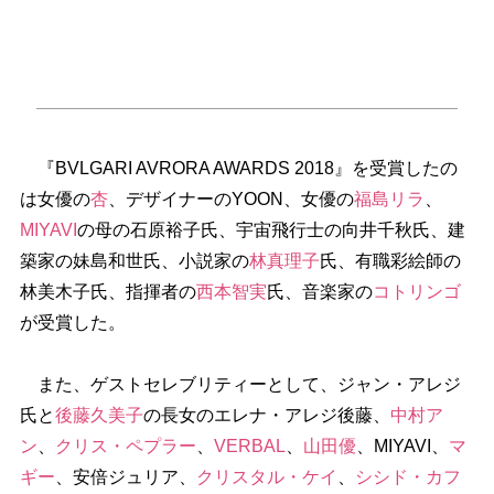
『BVLGARI AVRORA AWARDS 2018』を受賞したの
は女優の
杏
、デザイナーのYOON、女優の
福島リラ
、
MIYAVI
の母の石原裕子氏、宇宙飛行士の向井千秋氏、建
築家の妹島和世氏、小説家の
林真理子
氏、有職彩絵師の
林美木子氏、指揮者の
西本智実
氏、音楽家の
コトリンゴ
が受賞した。
また、ゲストセレブリティーとして、ジャン・アレジ
氏と
後藤久美子
の長女のエレナ・アレジ後藤、
中村ア
ン
、
クリス・ペプラー
、
VERBAL
、
山田優
、MIYAVI、
マ
ギー
、安倍ジュリア、
クリスタル・ケイ
、
シシド・カフ