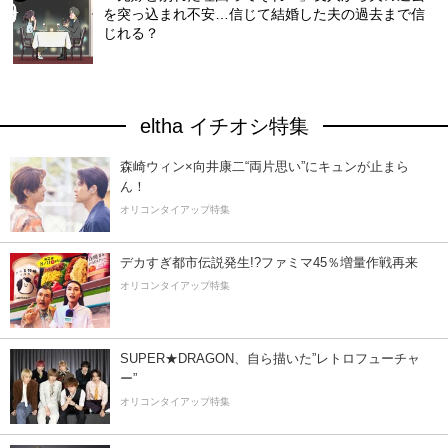
を突っ込まれ不安…信じて結婚した夫の過去まで信
じれる？
eltha イチオシ特集
森崎ウィン×向井康二“両片思い”にキュンが止まら
ん！
オリコンタイアップ特集
デカすぎ都市伝説発生!?ファミマ45％増量作戦再来
オリコンタイアップ特集
SUPER★DRAGON、自ら描いた”レトロフューチャ
ー”
オリコンタイアップ特集