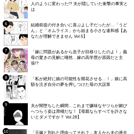
人のように変わった!? 夫が隠していた衝撃の事実と
は
結婚前提の付き合いに喜ぶよし子だったが…「うど
ん」と「オムライス」から始まる小さな違和感【あ
なたが理解できません Vol.5】
「嫁に問題があるから息子が目移りしたのよ！」義
母の驚きの見解に唖然…嫁の高学歴が原因だと主
張!?
「私が絶対に娘の可能性を開花させる…！」娘に高
額を注ぎ自分の夢を押しつけた母の大誤算
夫が闇堕ちした瞬間…これまで嫌味なヤツらが媚び
へつらう姿は滑稽だな！【母親ならすべてを許さな
いとダメですか？ Vol.28】
「元嫁と別れた理由ってそれ？」友人から夫の過去