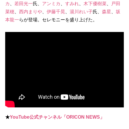
カ
、
若田光一
氏、
アンミカ
、
すみれ
、
木下優樹菜
、
戸田
菜穂
、
西内まり
、
伊藤千晃
、
湯川れい子
氏、
森星
、
坂
本龍一
らが登場。セレモニーを盛り上げた。
★
YouTube公式チャンネル「ORICON NEWS」