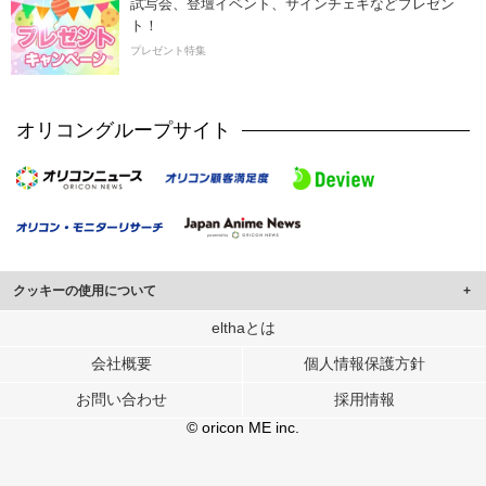
試写会、登壇イベント、サインチェキなどプレゼン
ト！
プレゼント特集
オリコングループサイト
クッキーの使用について
このサイトでは Cookie を使用して、ユーザーに合わせたコンテンツや広告の
elthaとは
表示、ソーシャル メディア機能の提供、広告の表示回数やクリック数の測定を
会社概要
個人情報保護方針
行っています。
また、ユーザーによるサイトの利用状況についても情報を収集し、ソーシャル
お問い合わせ
採用情報
メディアや広告配信、データ解析の各パートナーに提供しています。
各パートナーは、この情報とユーザーが各パートナーに提供した他の情報や、
© oricon ME inc.
ユーザーが各パートナーのサービスを使用したときに収集した他の情報を組み
合わせて使用することがあります。