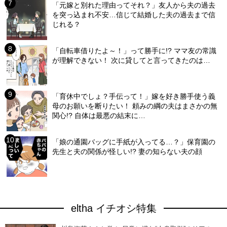
「元嫁と別れた理由ってそれ？」友人から夫の過去
を突っ込まれ不安…信じて結婚した夫の過去まで信
じれる？
「自転車借りたよ～！」って勝手に!? ママ友の常識
が理解できない！ 次に貸してと言ってきたのは…
「育休中でしょ？手伝って！」嫁を好き勝手使う義
母のお願いを断りたい！ 頼みの綱の夫はまさかの無
関心!? 自体は最悪の結末に…
「娘の通園バッグに手紙が入ってる…？」保育園の
先生と夫の関係が怪しい!? 妻の知らない夫の顔
eltha イチオシ特集