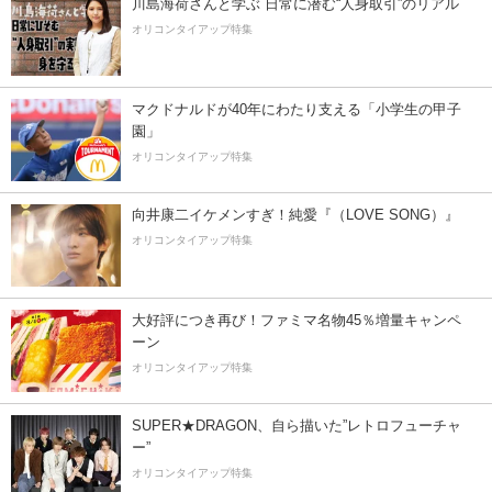
川島海荷さんと学ぶ 日常に潜む“人身取引”のリアル
オリコンタイアップ特集
マクドナルドが40年にわたり支える「小学生の甲子
園」
オリコンタイアップ特集
向井康二イケメンすぎ！純愛『（LOVE SONG）』
オリコンタイアップ特集
大好評につき再び！ファミマ名物45％増量キャンペ
ーン
オリコンタイアップ特集
SUPER★DRAGON、自ら描いた”レトロフューチャ
ー”
オリコンタイアップ特集