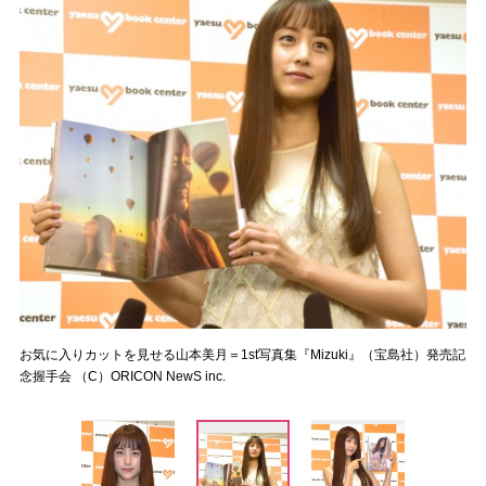
お気に入りカットを見せる山本美月＝1st写真集『Mizuki』（宝島社）発売記
念握手会 （C）ORICON NewS inc.