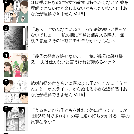
ほぼ手ぶらなのに彼女の荷物は持ちたくない？ 彼を
理解できないけど楽しまないともったいない！【あ
なたが理解できません Vol.8】
「あら、ごめんなさいね？」って絶対悪いと思って
ないでしょ…！ 私の畑に平然と踏み入る隣人…無
視？悪意？その行動にモヤモヤが止まらない
「義母の発言が許せない…！」嫁が義母に怒り爆
発！ 夫は仕方ないと言うけれど諦めるべき？
結婚前提の付き合いに喜ぶよし子だったが…「うど
ん」と「オムライス」から始まる小さな違和感【あ
なたが理解できません Vol.5】
「うるさいから子どもを連れて外に行って？」夫が
睡眠3時間でボロボロの妻に追い打ちをかける…妻の
反撃なるか？