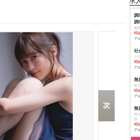
求
調
調
葉
時給
アル
社
グ
時給
アル
無
富
時給
アル
無
AC
房
時給
アル