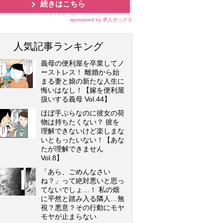
続きはこちら
sponsored by 求人ボックス
人気記事ランキング
義母の便利屋を卒業してノ
ーストレス！ 離婚から始
まる妻と娘の新たな人生に
悔いはなし！【嫁を便利屋
扱いする義母 Vol.44】
ほぼ手ぶらなのに彼女の荷
物は持ちたくない？ 彼を
理解できないけど楽しまな
いともったいない！【あな
たが理解できません
Vol.8】
「あら、ごめんなさい
ね？」って絶対悪いと思っ
てないでしょ…！ 私の畑
に平然と踏み入る隣人…無
視？悪意？その行動にモヤ
モヤが止まらない