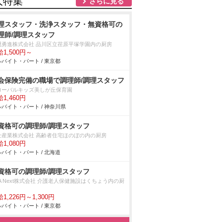
人特集
さらに見る
理スタッフ・洗浄スタッフ・無資格可の
理師/調理スタッフ
隠勇進株式会社 品川区立荏原平塚学園内の厨房
1,500円～
バイト・パート / 東京都
会保険完備の職場で調理師/調理スタッフ
ローバルキッズ美しが丘保育園
1,460円
バイト・パート / 神奈川県
資格可の調理師/調理スタッフ
士産業株式会社 高齢者住宅ほのぼの内の厨房
1,080円
バイト・パート / 北海道
資格可の調理師/調理スタッフ
A Next株式会社 介護老人保健施設はくちょう内の厨
1,226円～1,300円
バイト・パート / 東京都