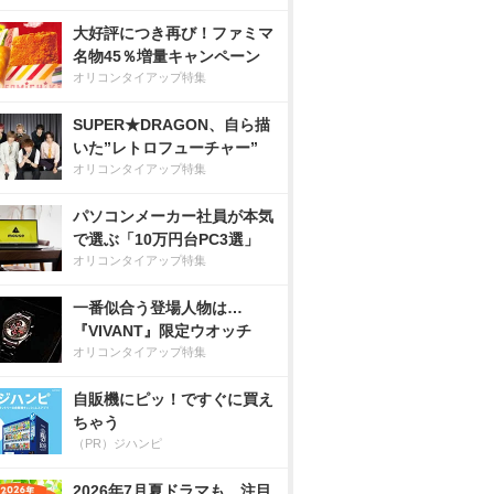
大好評につき再び！ファミマ
名物45％増量キャンペーン
オリコンタイアップ特集
SUPER★DRAGON、自ら描
いた”レトロフューチャー”
オリコンタイアップ特集
パソコンメーカー社員が本気
で選ぶ「10万円台PC3選」
オリコンタイアップ特集
一番似合う登場人物は…
『VIVANT』限定ウオッチ
オリコンタイアップ特集
自販機にピッ！ですぐに買え
ちゃう
（PR）ジハンピ
2026年7月夏ドラマも、注目