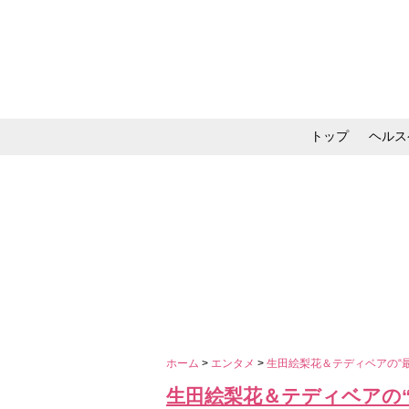
トップ
ヘルス
メイク・コスメ・スキ
ホーム
>
エンタメ
>
生田絵梨花＆テディベアの“
生田絵梨花＆テディベアの