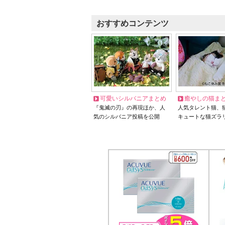
おすすめコンテンツ
可愛いシルバニアまとめ
癒やしの猫ま
『鬼滅の刃』の再現ほか、人
人気タレント猫、
気のシルバニア投稿を公開
キュートな猫ズラ