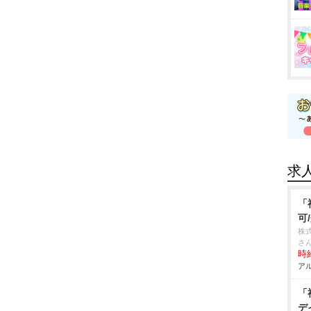
求
「
可
株
さ
時給
アル
「
デ