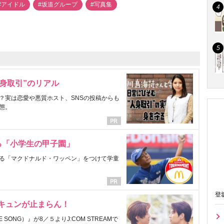
#アイドル
#坂道グループ
#写真集
身取引”のリアル
？実は恋愛や悪質ホスト、SNSの投稿からも
態。
る「小学生の甲子園」
る「マクドナルド・ワッペン」をつけて学童
登
にキュンが止まらん！
ONG）』が8／５よりJ:COM STREAMで