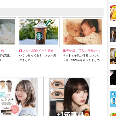
とめ
スタバ新作イッキ見せ！
天使級に可愛い子供たち
猫写真集…
いくつ知ってる？ スタバ新
ペットと子供の仲良しショッ
リ
作まとめ
ト他、SNS話題キッズまとめ