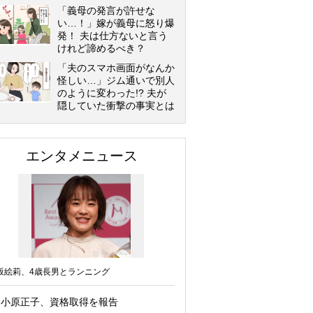
「義母の発言が許せな
い…！」嫁が義母に怒り爆
発！ 夫は仕方ないと言う
けれど諦めるべき？
「夫のスマホ画面がなんか
怪しい…」ジム通いで別人
のように変わった!? 夫が
隠していた衝撃の事実とは
エンタメニュース
坂絵莉、4歳長男とランニング
小原正子、資格取得を報告