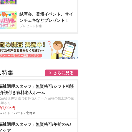
試写会、登壇イベント、サイ
ンチェキなどプレゼント！
プレゼント特集
人特集
さらに見る
福祉調理スタッフ」無資格可/シフト相談
/介護付き有料老人ホーム
式会社優和/介護付有料老人ホーム 至福の館士別の金
ん銀さん
1,095円
バイト・パート / 北海道
福祉調理スタッフ」無資格可/午前のみ/
イケア