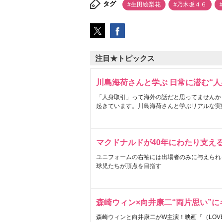
タグ
#生田絵梨花
#乃木坂４６
注目★トピックス
川島海荷さんと学ぶ 日常に潜む“人
「人身取引」って海外の話だと思ってませんか
起きています。川島海荷さんと学ぶリアルな実
マクドナルドが40年にわたり支え
ユニフォームの右袖には出場者のみに与えられ
球児たちが頂点を目指す
森崎ウィン×向井康二“両片思い”
森崎ウィンと向井康二がW主演！映画『（LOVE S