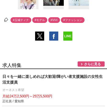
#玉城ティナ
#モデル
#ViVi
#ファッション
さらに見る
求人特集
日々を一緒に楽しめれば大歓迎/障がい者支援施設の女性生
活支援員
オーネスト希望
月給24万2,500円～29万5,500円
正社員 / 愛知県