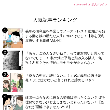
sponsored by 求人ボックス
人気記事ランキング
義母の便利屋を卒業してノーストレス！ 離婚から始
まる妻と娘の新たな人生に悔いはなし！【嫁を便利
屋扱いする義母 Vol.44】
「あら、ごめんなさいね？」って絶対悪いと思って
ないでしょ…！ 私の畑に平然と踏み入る隣人…無
視？悪意？その行動にモヤモヤが止まらない
「義母の発言が許せない…！」嫁が義母に怒り爆
発！ 夫は仕方ないと言うけれど諦めるべき？
ほぼ手ぶらなのに彼女の荷物は持ちたくない？ 彼を
理解できないけど楽しまないともったいない！【あ
なたが理解できません Vol.8】