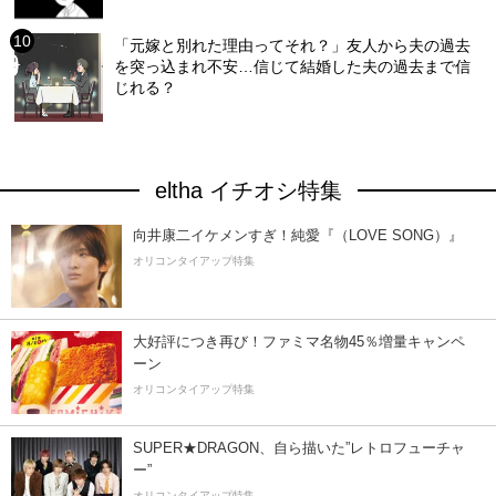
「元嫁と別れた理由ってそれ？」友人から夫の過去
を突っ込まれ不安…信じて結婚した夫の過去まで信
じれる？
eltha イチオシ特集
向井康二イケメンすぎ！純愛『（LOVE SONG）』
オリコンタイアップ特集
大好評につき再び！ファミマ名物45％増量キャンペ
ーン
オリコンタイアップ特集
SUPER★DRAGON、自ら描いた”レトロフューチャ
ー”
オリコンタイアップ特集