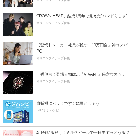
CROWN HEAD、結成1周年で見えた”バンドらしさ”
オリコンタイアップ特集
【驚愕】メーカー社員が推す「10万円台」神コスパ
PC
オリコンタイアップ特集
一番似合う登場人物は…『VIVANT』限定ウオッチ
オリコンタイアップ特集
自販機にピッ！ですぐに買えちゃう
（PR）ジハンピ
朝1分貼るだけ！ミルクピールで一日中ずっとうるツ