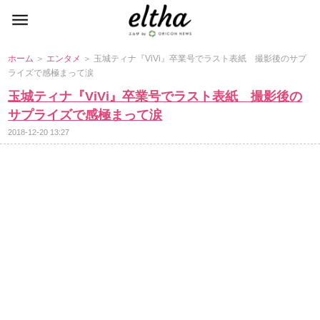
ホーム
＞
エンタメ
＞ 玉城ティナ『ViVi』卒業号でラスト表紙 撮影後のサプ
ライズで感極まって涙
玉城ティナ『ViVi』卒業号でラスト表紙 撮影後の
サプライズで感極まって涙
2018-12-20 13:27