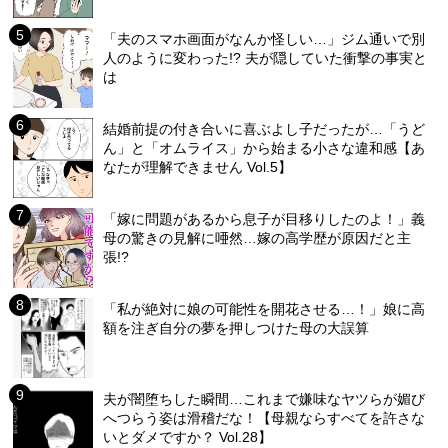
「夫のスマホ画面がなんか怪しい…」ジム通いで別
人のように変わった!? 夫が隠していた衝撃の事実と
は
結婚前提の付き合いに喜ぶよし子だったが…「うど
ん」と「オムライス」から始まる小さな違和感【あ
なたが理解できません Vol.5】
「嫁に問題があるから息子が目移りしたのよ！」義
母の驚きの見解に唖然…嫁の高学歴が原因だと主
張!?
「私が絶対に娘の可能性を開花させる…！」娘に高
額を注ぎ自分の夢を押しつけた母の大誤算
夫が闇堕ちした瞬間…これまで嫌味なヤツらが媚び
へつらう姿は滑稽だな！【母親ならすべてを許さな
いとダメですか？ Vol.28】