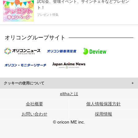
試写会、登壇イベント、サインチェキなどプレゼン
ト！
プレゼント特集
オリコングループサイト
クッキーの使用について
このサイトでは Cookie を使用して、ユーザーに合わせたコンテンツや広告の
elthaとは
表示、ソーシャル メディア機能の提供、広告の表示回数やクリック数の測定を
会社概要
個人情報保護方針
行っています。
また、ユーザーによるサイトの利用状況についても情報を収集し、ソーシャル
お問い合わせ
採用情報
メディアや広告配信、データ解析の各パートナーに提供しています。
各パートナーは、この情報とユーザーが各パートナーに提供した他の情報や、
© oricon ME inc.
ユーザーが各パートナーのサービスを使用したときに収集した他の情報を組み
合わせて使用することがあります。