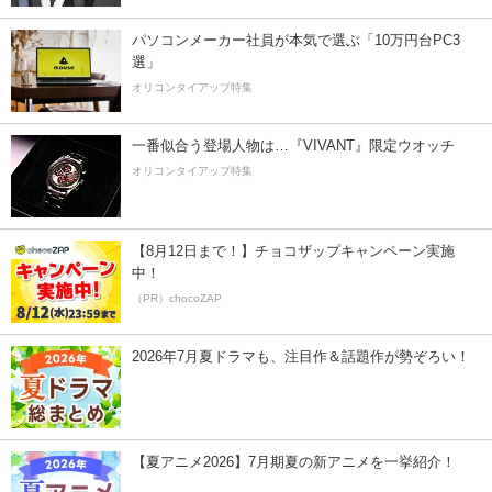
パソコンメーカー社員が本気で選ぶ「10万円台PC3
選」
オリコンタイアップ特集
一番似合う登場人物は…『VIVANT』限定ウオッチ
オリコンタイアップ特集
【8月12日まで！】チョコザップキャンペーン実施
中！
（PR）chocoZAP
2026年7月夏ドラマも、注目作＆話題作が勢ぞろい！
【夏アニメ2026】7月期夏の新アニメを一挙紹介！