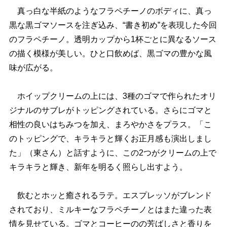
真っ白な半紙のようなフラペチーノのボディに、真っ
黒な黒ゴマソースを注ぎ込み、“書き初め”を表現した今回
のフラペチーノ。透明カップから1杯ごとに異なるソース
の描く模様が美しい。ひと口飲めば、黒ゴマの豊かな風
味が広がる。
ホイップクリームの上には、3種のゴマで作られたオリ
ジナルのサブレがトッピングされている。さらにゴマと
相性の良いはちみつを加え、まろやかさをプラス。「こ
のトッピングで、キラキラと輝くお正月感も演出しまし
た」（東さん）と話すように、この2つがクリームの上で
キラキラと輝き、新年を明るく照らし出すよう。
飲むとホッと癒されるラテ。エスプレッソがブレンド
されており、ミルキーなフラペチーノとはまた違った表
情を見せている。ゴマとコーヒーのの芳ばしさと香りを