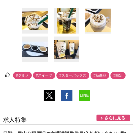
#グルメ
#スイーツ
#スターバックス
#新商品
#限定
さらに見る
求人特集