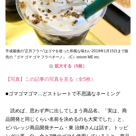
平成最後の“正月フラペ”はゴマを使った和風な味わい2019年1月15日まで販
売の『ゴマ ゴマ ゴマ フラペチーノ』（C）oricon ME inc.
拡大する（5枚）
【写真】この記事の写真を見る（全5枚）
■ゴマゴマゴマ…どストレートで不思議なネーミング
読めば、思わず声に出してしまう商品名。「実は、商
品開発と同じくらい名前を決めるのも大変でした」と、
ビバレッジ商品開発チーム・東 治輝さんは話す。トッピ