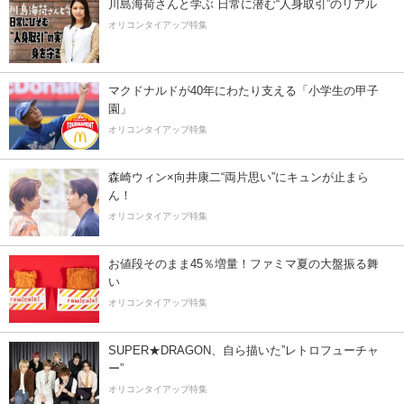
川島海荷さんと学ぶ 日常に潜む“人身取引”のリアル
オリコンタイアップ特集
マクドナルドが40年にわたり支える「小学生の甲子
園」
オリコンタイアップ特集
森崎ウィン×向井康二“両片思い”にキュンが止まら
ん！
オリコンタイアップ特集
お値段そのまま45％増量！ファミマ夏の大盤振る舞
い
オリコンタイアップ特集
SUPER★DRAGON、自ら描いた”レトロフューチャ
ー”
オリコンタイアップ特集