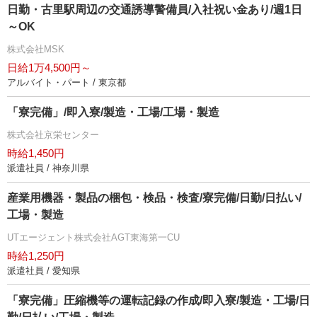
日勤・古里駅周辺の交通誘導警備員/入社祝い金あり/週1日
～OK
株式会社MSK
日給1万4,500円～
アルバイト・パート / 東京都
「寮完備」/即入寮/製造・工場/工場・製造
株式会社京栄センター
時給1,450円
派遣社員 / 神奈川県
産業用機器・製品の梱包・検品・検査/寮完備/日勤/日払い/
工場・製造
UTエージェント株式会社AGT東海第一CU
時給1,250円
派遣社員 / 愛知県
「寮完備」圧縮機等の運転記録の作成/即入寮/製造・工場/日