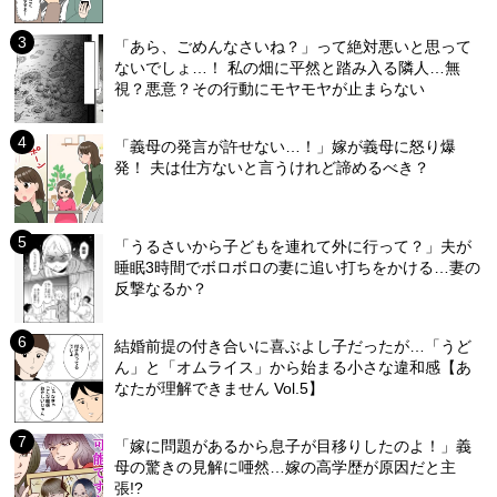
「あら、ごめんなさいね？」って絶対悪いと思って
ないでしょ…！ 私の畑に平然と踏み入る隣人…無
視？悪意？その行動にモヤモヤが止まらない
「義母の発言が許せない…！」嫁が義母に怒り爆
発！ 夫は仕方ないと言うけれど諦めるべき？
「うるさいから子どもを連れて外に行って？」夫が
睡眠3時間でボロボロの妻に追い打ちをかける…妻の
反撃なるか？
結婚前提の付き合いに喜ぶよし子だったが…「うど
ん」と「オムライス」から始まる小さな違和感【あ
なたが理解できません Vol.5】
「嫁に問題があるから息子が目移りしたのよ！」義
母の驚きの見解に唖然…嫁の高学歴が原因だと主
張!?