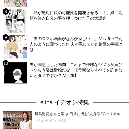
「私が絶対に娘の可能性を開花させる…！」娘に高
額を注ぎ自分の夢を押しつけた母の大誤算
「夫のスマホ画面がなんか怪しい…」ジム通いで別
人のように変わった!? 夫が隠していた衝撃の事実と
は
夫が闇堕ちした瞬間…これまで嫌味なヤツらが媚び
へつらう姿は滑稽だな！【母親ならすべてを許さな
いとダメですか？ Vol.28】
eltha イチオシ特集
川島海荷さんと学ぶ 日常に潜む“人身取引”のリアル
オリコンタイアップ特集