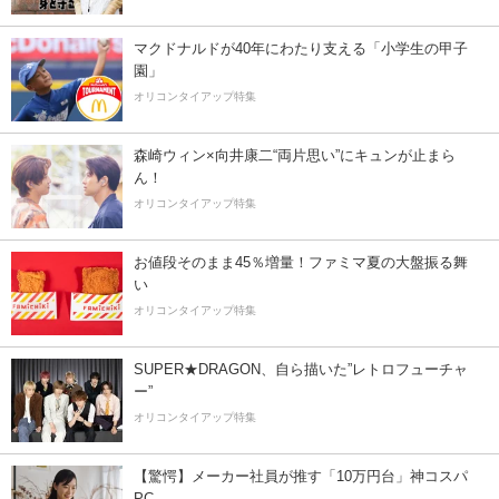
マクドナルドが40年にわたり支える「小学生の甲子
園」
オリコンタイアップ特集
森崎ウィン×向井康二“両片思い”にキュンが止まら
ん！
オリコンタイアップ特集
お値段そのまま45％増量！ファミマ夏の大盤振る舞
い
オリコンタイアップ特集
SUPER★DRAGON、自ら描いた”レトロフューチャ
ー”
オリコンタイアップ特集
【驚愕】メーカー社員が推す「10万円台」神コスパ
PC