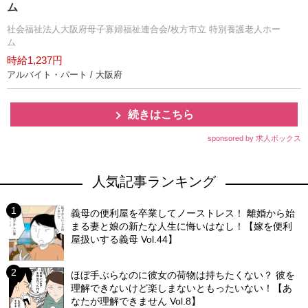
ム
社会福祉法人大阪府母子寡婦福祉連合会/枚方市立 特別養護老人ホー
ム
時給1,237円
アルバイト・パート / 大阪府
続きはこちら
sponsored by 求人ボックス
人気記事ランキング
義母の便利屋を卒業してノーストレス！ 離婚から始
まる妻と娘の新たな人生に悔いはなし！【嫁を便利
屋扱いする義母 Vol.44】
ほぼ手ぶらなのに彼女の荷物は持ちたくない？ 彼を
理解できないけど楽しまないともったいない！【あ
なたが理解できません Vol.8】