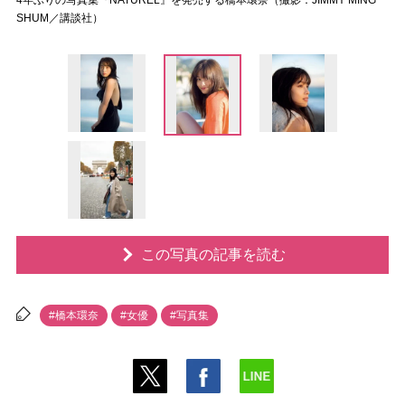
4年ぶりの写真集『NATUREL』を発売する橋本環奈（撮影：JIMMY MING
SHUM／講談社）
この写真の記事を読む
#橋本環奈
#女優
#写真集