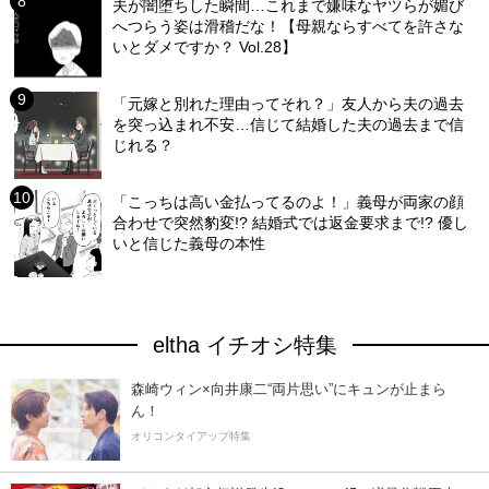
夫が闇堕ちした瞬間…これまで嫌味なヤツらが媚び
へつらう姿は滑稽だな！【母親ならすべてを許さな
いとダメですか？ Vol.28】
「元嫁と別れた理由ってそれ？」友人から夫の過去
を突っ込まれ不安…信じて結婚した夫の過去まで信
じれる？
「こっちは高い金払ってるのよ！」義母が両家の顔
合わせで突然豹変!? 結婚式では返金要求まで!? 優し
いと信じた義母の本性
eltha イチオシ特集
森崎ウィン×向井康二“両片思い”にキュンが止まら
ん！
オリコンタイアップ特集