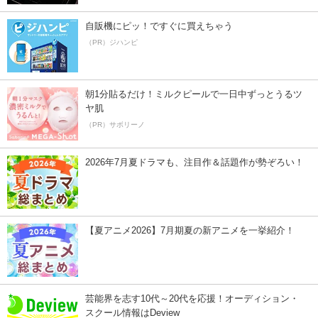
自販機にピッ！ですぐに買えちゃう
（PR）ジハンピ
朝1分貼るだけ！ミルクピールで一日中ずっとうるツ
ヤ肌
（PR）サボリーノ
2026年7月夏ドラマも、注目作＆話題作が勢ぞろい！
【夏アニメ2026】7月期夏の新アニメを一挙紹介！
芸能界を志す10代～20代を応援！オーディション・
スクール情報はDeview