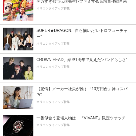
デカすぎ都市伝説発生!?ファミマ45％増量作戦再来
オリコンタイアップ特集
SUPER★DRAGON、自ら描いた”レトロフューチャ
ー”
オリコンタイアップ特集
CROWN HEAD、結成1周年で見えた”バンドらしさ”
オリコンタイアップ特集
【驚愕】メーカー社員が推す「10万円台」神コスパ
PC
オリコンタイアップ特集
一番似合う登場人物は…『VIVANT』限定ウオッチ
オリコンタイアップ特集