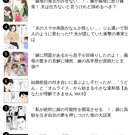
「義母の発言が許せない…！」嫁が義母に怒り爆
発！ 夫は仕方ないと言うけれど諦めるべき？
「夫のスマホ画面がなんか怪しい…」ジム通いで別
人のように変わった!? 夫が隠していた衝撃の事実と
は
「嫁に問題があるから息子が目移りしたのよ！」義
母の驚きの見解に唖然…嫁の高学歴が原因だと主
張!?
結婚前提の付き合いに喜ぶよし子だったが…「うど
ん」と「オムライス」から始まる小さな違和感【あ
なたが理解できません Vol.5】
「私が絶対に娘の可能性を開花させる…！」娘に高
額を注ぎ自分の夢を押しつけた母の大誤算