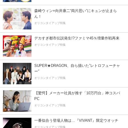
森崎ウィン×向井康二“両片思い”にキュンが止まら
ん！
オリコンタイアップ特集
デカすぎ都市伝説発生!?ファミマ45％増量作戦再来
オリコンタイアップ特集
SUPER★DRAGON、自ら描いた”レトロフューチャ
ー”
オリコンタイアップ特集
【驚愕】メーカー社員が推す「10万円台」神コスパ
PC
オリコンタイアップ特集
一番似合う登場人物は…『VIVANT』限定ウオッチ
オリコンタイアップ特集