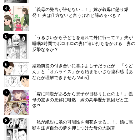
「義母の発言が許せない…！」嫁が義母に怒り爆
発！ 夫は仕方ないと言うけれど諦めるべき？
「うるさいから子どもを連れて外に行って？」夫が
睡眠3時間でボロボロの妻に追い打ちをかける…妻の
反撃なるか？
結婚前提の付き合いに喜ぶよし子だったが…「うど
ん」と「オムライス」から始まる小さな違和感【あ
なたが理解できません Vol.5】
「嫁に問題があるから息子が目移りしたのよ！」義
母の驚きの見解に唖然…嫁の高学歴が原因だと主
張!?
「私が絶対に娘の可能性を開花させる…！」娘に高
額を注ぎ自分の夢を押しつけた母の大誤算