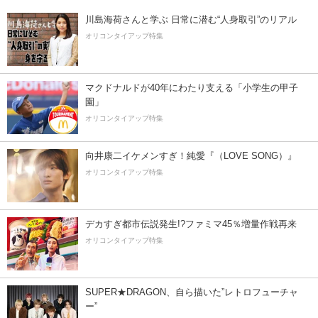
川島海荷さんと学ぶ 日常に潜む“人身取引”のリアル
オリコンタイアップ特集
マクドナルドが40年にわたり支える「小学生の甲子
園」
オリコンタイアップ特集
向井康二イケメンすぎ！純愛『（LOVE SONG）』
オリコンタイアップ特集
デカすぎ都市伝説発生!?ファミマ45％増量作戦再来
オリコンタイアップ特集
SUPER★DRAGON、自ら描いた”レトロフューチャ
ー”