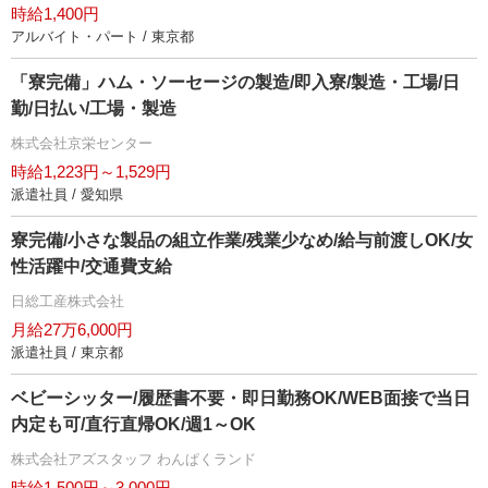
時給1,400円
アルバイト・パート / 東京都
「寮完備」ハム・ソーセージの製造/即入寮/製造・工場/日
勤/日払い/工場・製造
株式会社京栄センター
時給1,223円～1,529円
派遣社員 / 愛知県
寮完備/小さな製品の組立作業/残業少なめ/給与前渡しOK/女
性活躍中/交通費支給
日総工産株式会社
月給27万6,000円
派遣社員 / 東京都
ベビーシッター/履歴書不要・即日勤務OK/WEB面接で当日
内定も可/直行直帰OK/週1～OK
株式会社アズスタッフ わんぱくランド
時給1,500円～3,000円