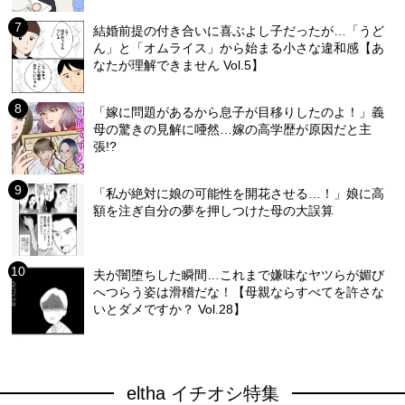
結婚前提の付き合いに喜ぶよし子だったが…「うど
ん」と「オムライス」から始まる小さな違和感【あ
なたが理解できません Vol.5】
「嫁に問題があるから息子が目移りしたのよ！」義
母の驚きの見解に唖然…嫁の高学歴が原因だと主
張!?
「私が絶対に娘の可能性を開花させる…！」娘に高
額を注ぎ自分の夢を押しつけた母の大誤算
夫が闇堕ちした瞬間…これまで嫌味なヤツらが媚び
へつらう姿は滑稽だな！【母親ならすべてを許さな
いとダメですか？ Vol.28】
eltha イチオシ特集