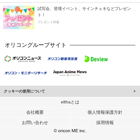
試写会、登壇イベント、サインチェキなどプレゼン
ト！
プレゼント特集
オリコングループサイト
クッキーの使用について
このサイトでは Cookie を使用して、ユーザーに合わせたコンテンツや広告の
elthaとは
表示、ソーシャル メディア機能の提供、広告の表示回数やクリック数の測定を
会社概要
個人情報保護方針
行っています。
また、ユーザーによるサイトの利用状況についても情報を収集し、ソーシャル
お問い合わせ
採用情報
メディアや広告配信、データ解析の各パートナーに提供しています。
各パートナーは、この情報とユーザーが各パートナーに提供した他の情報や、
© oricon ME inc.
ユーザーが各パートナーのサービスを使用したときに収集した他の情報を組み
合わせて使用することがあります。