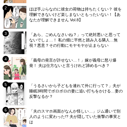
ほぼ手ぶらなのに彼女の荷物は持ちたくない？ 彼を
理解できないけど楽しまないともったいない！【あ
なたが理解できません Vol.8】
「あら、ごめんなさいね？」って絶対悪いと思って
ないでしょ…！ 私の畑に平然と踏み入る隣人…無
視？悪意？その行動にモヤモヤが止まらない
「義母の発言が許せない…！」嫁が義母に怒り爆
発！ 夫は仕方ないと言うけれど諦めるべき？
「うるさいから子どもを連れて外に行って？」夫が
睡眠3時間でボロボロの妻に追い打ちをかける…妻の
反撃なるか？
「夫のスマホ画面がなんか怪しい…」ジム通いで別
人のように変わった!? 夫が隠していた衝撃の事実と
は