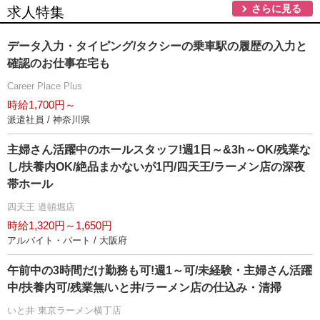
さらに見る
求人特集
データ入力・タイピング/タクシーの乗車駅の履歴の入力と
確認のお仕事在宅も
Career Place Plus
時給1,700円～
派遣社員 / 神奈川県
主婦さん活躍中のホールスタッフ!週1日～&3h～OK/残業な
し/扶養内OK/絶品まかないが1円/四天王/ラーメン店の深夜
帯ホール
四天王 道頓堀店
時給1,320円～1,650円
アルバイト・パート / 大阪府
午前中の3時間だけ勤務も可!週1～可/未経験・主婦さん活躍
中/扶養内可/残業無/いと井/ラーメン店の仕込み・清掃
いと井 東京ラーメン横丁店