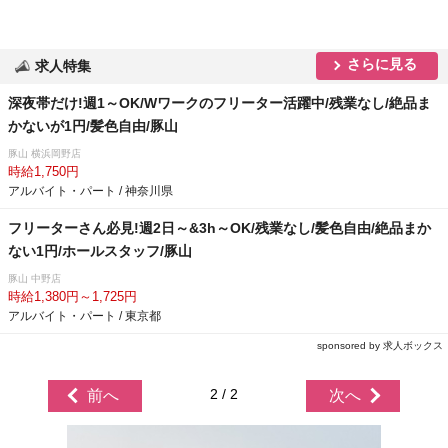
さらに見る
求人特集
深夜帯だけ!週1～OK/Wワークのフリーター活躍中/残業なし/絶品ま
かないが1円/髪色自由/豚山
豚山 横浜岡野店
時給1,750円
アルバイト・パート / 神奈川県
フリーターさん必見!週2日～&3h～OK/残業なし/髪色自由/絶品まか
ない1円/ホールスタッフ/豚山
豚山 中野店
時給1,380円～1,725円
アルバイト・パート / 東京都
sponsored by 求人ボックス
2 / 2
前へ
次へ