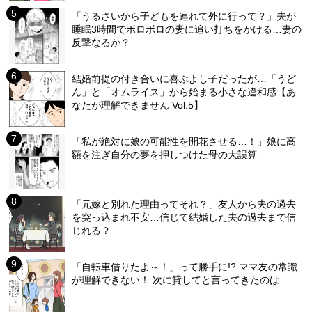
「うるさいから子どもを連れて外に行って？」夫が
睡眠3時間でボロボロの妻に追い打ちをかける…妻の
反撃なるか？
結婚前提の付き合いに喜ぶよし子だったが…「うど
ん」と「オムライス」から始まる小さな違和感【あ
なたが理解できません Vol.5】
「私が絶対に娘の可能性を開花させる…！」娘に高
額を注ぎ自分の夢を押しつけた母の大誤算
「元嫁と別れた理由ってそれ？」友人から夫の過去
を突っ込まれ不安…信じて結婚した夫の過去まで信
じれる？
「自転車借りたよ～！」って勝手に!? ママ友の常識
が理解できない！ 次に貸してと言ってきたのは…