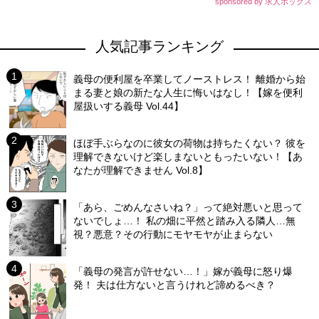
sponsored by 求人ボックス
人気記事ランキング
義母の便利屋を卒業してノーストレス！ 離婚から始
まる妻と娘の新たな人生に悔いはなし！【嫁を便利
屋扱いする義母 Vol.44】
ほぼ手ぶらなのに彼女の荷物は持ちたくない？ 彼を
理解できないけど楽しまないともったいない！【あ
なたが理解できません Vol.8】
「あら、ごめんなさいね？」って絶対悪いと思って
ないでしょ…！ 私の畑に平然と踏み入る隣人…無
視？悪意？その行動にモヤモヤが止まらない
「義母の発言が許せない…！」嫁が義母に怒り爆
発！ 夫は仕方ないと言うけれど諦めるべき？