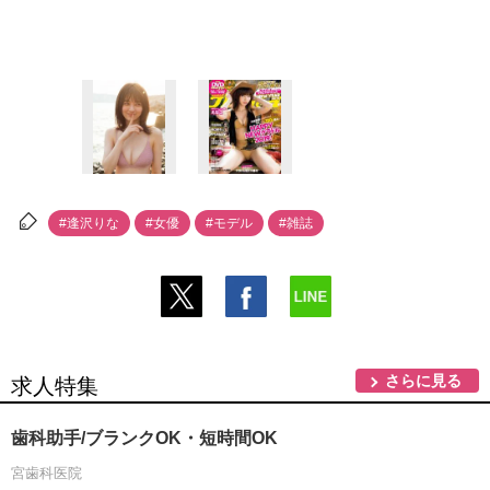
#逢沢りな
#女優
#モデル
#雑誌
さらに見る
求人特集
歯科助手/ブランクOK・短時間OK
宮歯科医院