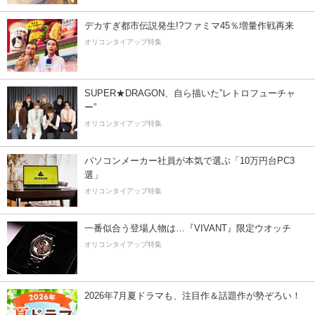
デカすぎ都市伝説発生!?ファミマ45％増量作戦再来
オリコンタイアップ特集
SUPER★DRAGON、自ら描いた”レトロフューチャ
ー”
オリコンタイアップ特集
パソコンメーカー社員が本気で選ぶ「10万円台PC3
選」
オリコンタイアップ特集
一番似合う登場人物は…『VIVANT』限定ウオッチ
オリコンタイアップ特集
2026年7月夏ドラマも、注目作＆話題作が勢ぞろい！