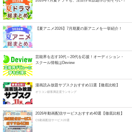
2026年7月夏ドラマも、注目作＆話題作が勢ぞろい！
【夏アニメ2026】7月期夏の新アニメを一挙紹介！
芸能界を志す10代～20代を応援！オーディション・
スクール情報はDeview
漫画読み放題サブスクおすすめ11選【徹底比較】
オリコン顧客満足度ランキング
2026年動画配信サービスおすすめ40選【徹底比較】
CS動画配信サービス20選