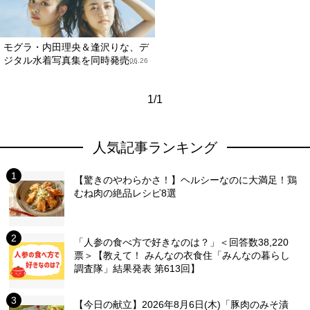
モグラ・内田理央＆逢沢りな、デ
ジタル水着写真集を同時発売...
2017.06.26
1/1
人気記事ランキング
【驚きのやわらかさ！】ヘルシーなのに大満足！鶏
むね肉の絶品レシピ8選
「人参の食べ方で好きなのは？」＜回答数38,220
票＞【教えて！ みんなの衣食住「みんなの暮らし
調査隊」結果発表 第613回】
【今日の献立】2026年8月6日(木)「豚肉のみそ漬