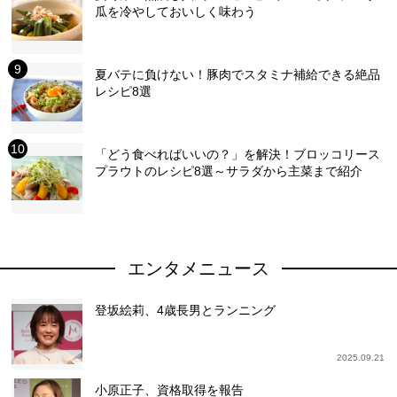
瓜を冷やしておいしく味わう
夏バテに負けない！豚肉でスタミナ補給できる絶品
レシピ8選
「どう食べればいいの？」を解決！ブロッコリース
プラウトのレシピ8選～サラダから主菜まで紹介
エンタメニュース
登坂絵莉、4歳長男とランニング
2025.09.21
小原正子、資格取得を報告