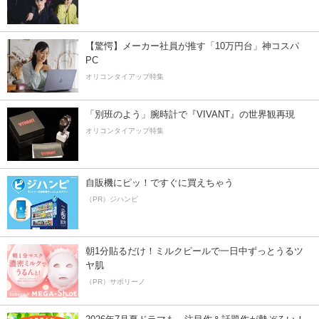
【驚愕】メーカー社員が推す「10万円台」神コスパ
PC
オリコンタイアップ特集
「別班のよう」腕時計で『VIVANT』の世界観再現
オリコンタイアップ特集
自販機にピッ！ですぐに買えちゃう
（PR）ジハンピ
朝1分貼るだけ！ミルクピールで一日中ずっとうるツ
ヤ肌
（PR）サボリーノ