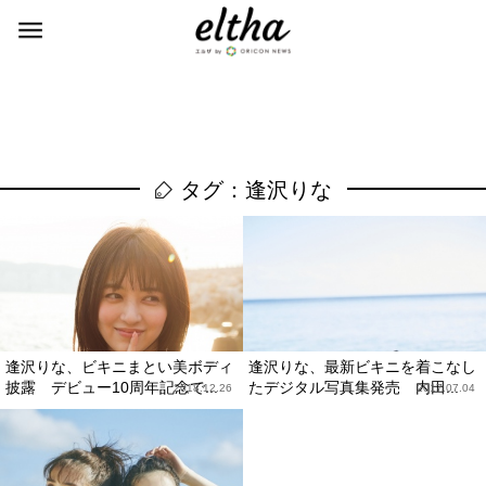
タグ：逢沢りな
逢沢りな、ビキニまとい美ボディ
逢沢りな、最新ビキニを着こなし
披露 デビュー10周年記念で...
たデジタル写真集発売 内田...
2018.12.26
2017.07.04