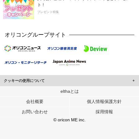
ト！
プレゼント特集
オリコングループサイト
クッキーの使用について
このサイトでは Cookie を使用して、ユーザーに合わせたコンテンツや広告の
elthaとは
表示、ソーシャル メディア機能の提供、広告の表示回数やクリック数の測定を
会社概要
個人情報保護方針
行っています。
また、ユーザーによるサイトの利用状況についても情報を収集し、ソーシャル
お問い合わせ
採用情報
メディアや広告配信、データ解析の各パートナーに提供しています。
各パートナーは、この情報とユーザーが各パートナーに提供した他の情報や、
© oricon ME inc.
ユーザーが各パートナーのサービスを使用したときに収集した他の情報を組み
合わせて使用することがあります。