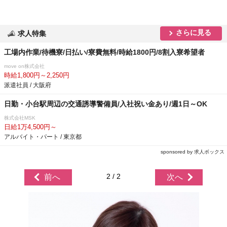
さらに見る
求人特集
工場内作業/待機寮/日払い/寮費無料/時給1800円/8割入寮希望者
move on株式会社
時給1,800円～2,250円
派遣社員 / 大阪府
日勤・小台駅周辺の交通誘導警備員/入社祝い金あり/週1日～OK
株式会社MSK
日給1万4,500円～
アルバイト・パート / 東京都
sponsored by 求人ボックス
2 / 2
前へ
次へ