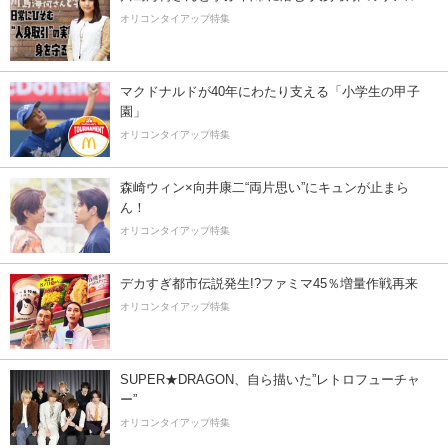
オリコンタイアップ特集
マクドナルドが40年にわたり支える「小学生の甲子
園」
オリコンタイアップ特集
森崎ウィン×向井康二“両片思い”にキュンが止まら
ん！
オリコンタイアップ特集
デカすぎ都市伝説発生!?ファミマ45％増量作戦再来
オリコンタイアップ特集
SUPER★DRAGON、自ら描いた”レトロフューチャ
ー”
オリコンタイアップ特集