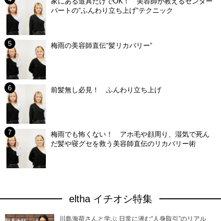
家にある道具だけでOK！ 美容師が教えるセンター
パートの”ふんわり立ち上げ”テクニック
梅雨の美容師直伝”髪リカバリー”
前髪無し必見！ ふんわり立ち上げ
梅雨でも怖くない！ アホ毛や顔周り、湿気で死ん
だ髪や寝グセを救う美容師直伝のリカバリー術
eltha イチオシ特集
川島海荷さんと学ぶ 日常に潜む“人身取引”のリアル