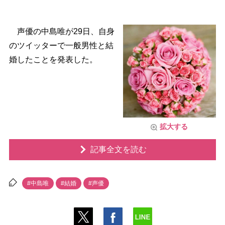
声優の中島唯が29日、自身
のツイッターで一般男性と結
婚したことを発表した。
拡大する
記事全文を読む
#中島唯
#結婚
#声優