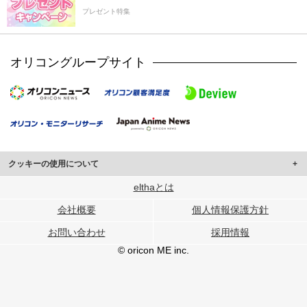
プレゼント特集
オリコングループサイト
クッキーの使用について
このサイトでは Cookie を使用して、ユーザーに合わせたコンテンツや広告の
elthaとは
表示、ソーシャル メディア機能の提供、広告の表示回数やクリック数の測定を
会社概要
個人情報保護方針
行っています。
また、ユーザーによるサイトの利用状況についても情報を収集し、ソーシャル
お問い合わせ
採用情報
メディアや広告配信、データ解析の各パートナーに提供しています。
各パートナーは、この情報とユーザーが各パートナーに提供した他の情報や、
© oricon ME inc.
ユーザーが各パートナーのサービスを使用したときに収集した他の情報を組み
合わせて使用することがあります。