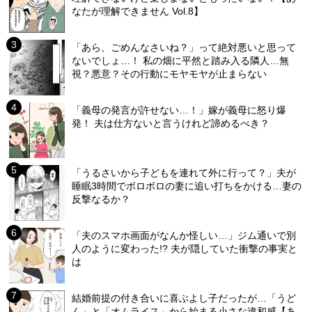
なたが理解できません Vol.8】
「あら、ごめんなさいね？」って絶対悪いと思って
ないでしょ…！ 私の畑に平然と踏み入る隣人…無
視？悪意？その行動にモヤモヤが止まらない
「義母の発言が許せない…！」嫁が義母に怒り爆
発！ 夫は仕方ないと言うけれど諦めるべき？
「うるさいから子どもを連れて外に行って？」夫が
睡眠3時間でボロボロの妻に追い打ちをかける…妻の
反撃なるか？
「夫のスマホ画面がなんか怪しい…」ジム通いで別
人のように変わった!? 夫が隠していた衝撃の事実と
は
結婚前提の付き合いに喜ぶよし子だったが…「うど
ん」と「オムライス」から始まる小さな違和感【あ