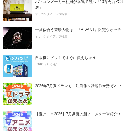
パソコンメーカー社員が本気で選ぶ「10万円台PC3
選」
オリコンタイアップ特集
一番似合う登場人物は…『VIVANT』限定ウオッチ
オリコンタイアップ特集
自販機にピッ！ですぐに買えちゃう
（PR）ジハンピ
2026年7月夏ドラマも、注目作＆話題作が勢ぞろい！
【夏アニメ2026】7月期夏の新アニメを一挙紹介！