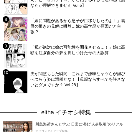
なたが理解できません Vol.5】
「嫁に問題があるから息子が目移りしたのよ！」義
母の驚きの見解に唖然…嫁の高学歴が原因だと主
張!?
「私が絶対に娘の可能性を開花させる…！」娘に高
額を注ぎ自分の夢を押しつけた母の大誤算
夫が闇堕ちした瞬間…これまで嫌味なヤツらが媚び
へつらう姿は滑稽だな！【母親ならすべてを許さな
いとダメですか？ Vol.28】
eltha イチオシ特集
川島海荷さんと学ぶ 日常に潜む“人身取引”のリアル
オリコンタイアップ特集