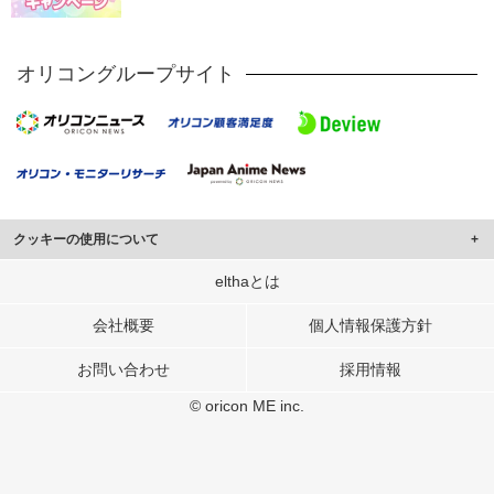
オリコングループサイト
クッキーの使用について
このサイトでは Cookie を使用して、ユーザーに合わせたコンテンツや広告の
elthaとは
表示、ソーシャル メディア機能の提供、広告の表示回数やクリック数の測定を
行っています。
会社概要
個人情報保護方針
また、ユーザーによるサイトの利用状況についても情報を収集し、ソーシャル
お問い合わせ
採用情報
メディアや広告配信、データ解析の各パートナーに提供しています。
各パートナーは、この情報とユーザーが各パートナーに提供した他の情報や、
© oricon ME inc.
ユーザーが各パートナーのサービスを使用したときに収集した他の情報を組み
合わせて使用することがあります。