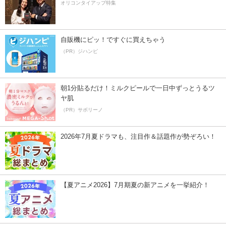
オリコンタイアップ特集
自販機にピッ！ですぐに買えちゃう
（PR）ジハンピ
朝1分貼るだけ！ミルクピールで一日中ずっとうるツ
ヤ肌
（PR）サボリーノ
2026年7月夏ドラマも、注目作＆話題作が勢ぞろい！
【夏アニメ2026】7月期夏の新アニメを一挙紹介！