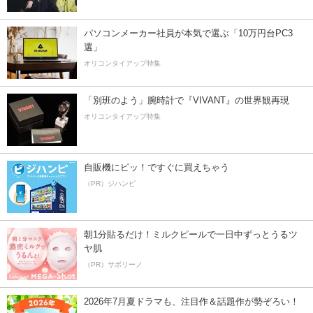
パソコンメーカー社員が本気で選ぶ「10万円台PC3
選」
オリコンタイアップ特集
「別班のよう」腕時計で『VIVANT』の世界観再現
オリコンタイアップ特集
自販機にピッ！ですぐに買えちゃう
（PR）ジハンピ
朝1分貼るだけ！ミルクピールで一日中ずっとうるツ
ヤ肌
（PR）サボリーノ
2026年7月夏ドラマも、注目作＆話題作が勢ぞろい！