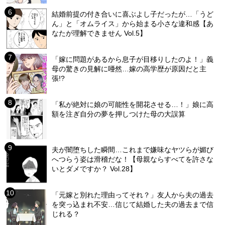
結婚前提の付き合いに喜ぶよし子だったが…「うど
ん」と「オムライス」から始まる小さな違和感【あ
なたが理解できません Vol.5】
「嫁に問題があるから息子が目移りしたのよ！」義
母の驚きの見解に唖然…嫁の高学歴が原因だと主
張!?
「私が絶対に娘の可能性を開花させる…！」娘に高
額を注ぎ自分の夢を押しつけた母の大誤算
夫が闇堕ちした瞬間…これまで嫌味なヤツらが媚び
へつらう姿は滑稽だな！【母親ならすべてを許さな
いとダメですか？ Vol.28】
「元嫁と別れた理由ってそれ？」友人から夫の過去
を突っ込まれ不安…信じて結婚した夫の過去まで信
じれる？