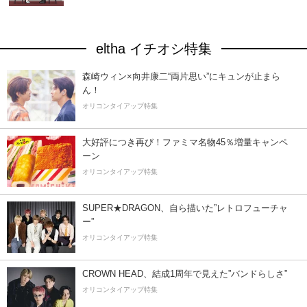
eltha イチオシ特集
森崎ウィン×向井康二“両片思い”にキュンが止まら
ん！
オリコンタイアップ特集
大好評につき再び！ファミマ名物45％増量キャンペ
ーン
オリコンタイアップ特集
SUPER★DRAGON、自ら描いた”レトロフューチャ
ー”
オリコンタイアップ特集
CROWN HEAD、結成1周年で見えた”バンドらしさ”
オリコンタイアップ特集