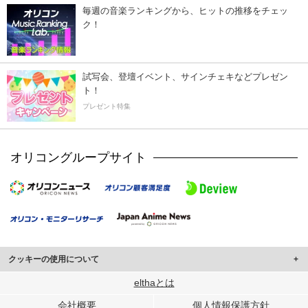
毎週の音楽ランキングから、ヒットの推移をチェッ
ク！
試写会、登壇イベント、サインチェキなどプレゼン
ト！
プレゼント特集
オリコングループサイト
クッキーの使用について
このサイトでは Cookie を使用して、ユーザーに合わせたコンテンツや広告の
elthaとは
表示、ソーシャル メディア機能の提供、広告の表示回数やクリック数の測定を
会社概要
個人情報保護方針
行っています。