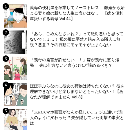
義母の便利屋を卒業してノーストレス！ 離婚から始
まる妻と娘の新たな人生に悔いはなし！【嫁を便利
屋扱いする義母 Vol.44】
「あら、ごめんなさいね？」って絶対悪いと思って
ないでしょ…！ 私の畑に平然と踏み入る隣人…無
視？悪意？その行動にモヤモヤが止まらない
「義母の発言が許せない…！」嫁が義母に怒り爆
発！ 夫は仕方ないと言うけれど諦めるべき？
ほぼ手ぶらなのに彼女の荷物は持ちたくない？ 彼を
理解できないけど楽しまないともったいない！【あ
なたが理解できません Vol.8】
「夫のスマホ画面がなんか怪しい…」ジム通いで別
人のように変わった!? 夫が隠していた衝撃の事実と
は