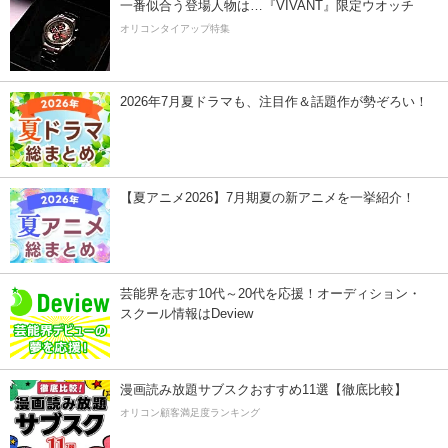
一番似合う登場人物は…『VIVANT』限定ウオッチ
オリコンタイアップ特集
2026年7月夏ドラマも、注目作＆話題作が勢ぞろい！
【夏アニメ2026】7月期夏の新アニメを一挙紹介！
芸能界を志す10代～20代を応援！オーディション・
スクール情報はDeview
漫画読み放題サブスクおすすめ11選【徹底比較】
オリコン顧客満足度ランキング