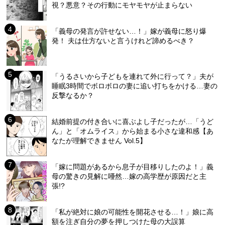
視？悪意？その行動にモヤモヤが止まらない
「義母の発言が許せない…！」嫁が義母に怒り爆
発！ 夫は仕方ないと言うけれど諦めるべき？
「うるさいから子どもを連れて外に行って？」夫が
睡眠3時間でボロボロの妻に追い打ちをかける…妻の
反撃なるか？
結婚前提の付き合いに喜ぶよし子だったが…「うど
ん」と「オムライス」から始まる小さな違和感【あ
なたが理解できません Vol.5】
「嫁に問題があるから息子が目移りしたのよ！」義
母の驚きの見解に唖然…嫁の高学歴が原因だと主
張!?
「私が絶対に娘の可能性を開花させる…！」娘に高
額を注ぎ自分の夢を押しつけた母の大誤算