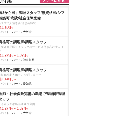
人特集
さらに見る
週3から可」調理スタッフ/無資格可/シフ
相談可/病院/社会保障完備
会医療法人清恵会 清恵会病院
1,180円
バイト・パート / 大阪府
資格可の調理師/調理スタッフ
モザ湘南平塚ライラック苑サービス付き高齢者向け
宅
1,275円～1,395円
バイト・パート / 神奈川県
資格可の調理師/調理スタッフ
宅型有料老人ホーム 笑咲ノ家一宮
1,140円～
バイト・パート / 愛知県
理師・社会保険完備の職場で調理師/調理
タッフ
チイキッズ都島南通り保育園
1,277円～1,327円
バイト・パート / 大阪府