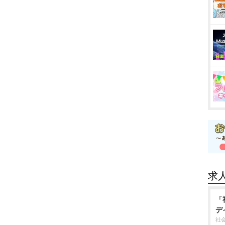
求
「
デ
社