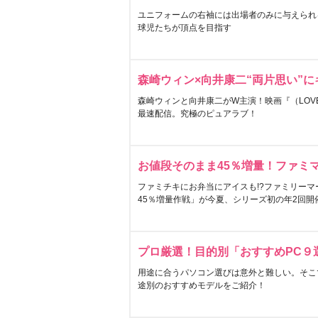
ユニフォームの右袖には出場者のみに与えられ
球児たちが頂点を目指す
森崎ウィン×向井康二“両片思い”
森崎ウィンと向井康二がW主演！映画『（LOVE S
最速配信。究極のピュアラブ！
お値段そのまま45％増量！ファミ
ファミチキにお弁当にアイスも!?ファミリーマ
45％増量作戦」が今夏、シリーズ初の年2回開
プロ厳選！目的別「おすすめPC９
用途に合うパソコン選びは意外と難しい。そこ
途別のおすすめモデルをご紹介！