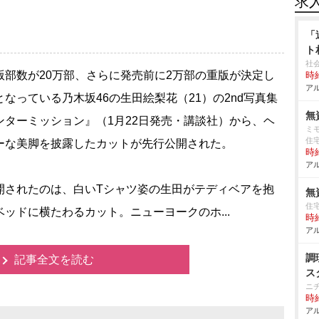
求
「
ト
社
部数が20万部、さらに発売前に2万部の重版が決定し
時給
アル
となっている乃木坂46の生田絵梨花（21）の2nd写真集
無
ンターミッション』（1月22日発売・講談社）から、ヘ
ミ
住
ーな美脚を披露したカットが先行公開された。
時給
アル
されたのは、白いTシャツ姿の生田がテディベアを抱
無
住
ベッドに横たわるカット。ニューヨークのホ...
時給
アル
調
記事全文を読む
ス
ニ
時給
アル