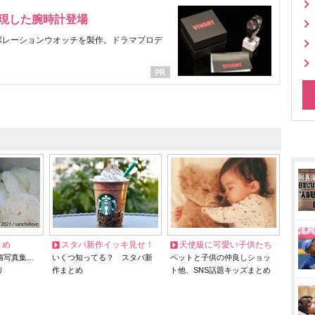
表現した腕時計登場
ラボレーションウオッチを製作。ドラマプロデ
とめ
スタバ新作イッキ見せ！
天使級に可愛い子供たち
猫写真集…
いくつ知ってる？ スタバ新
ペットと子供の仲良しショッ
リ
作まとめ
ト他、SNS話題キッズまとめ