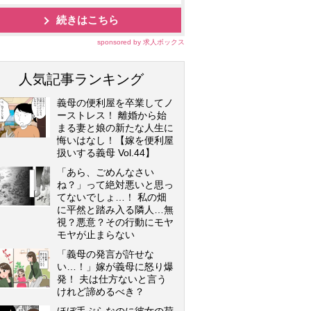
続きはこちら
sponsored by 求人ボックス
人気記事ランキング
義母の便利屋を卒業してノ
ーストレス！ 離婚から始
まる妻と娘の新たな人生に
悔いはなし！【嫁を便利屋
扱いする義母 Vol.44】
「あら、ごめんなさい
ね？」って絶対悪いと思っ
てないでしょ…！ 私の畑
に平然と踏み入る隣人…無
視？悪意？その行動にモヤ
モヤが止まらない
「義母の発言が許せな
い…！」嫁が義母に怒り爆
発！ 夫は仕方ないと言う
けれど諦めるべき？