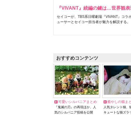
『VIVANT』続編の鍵は…世界観
セイコーが、TBS系日曜劇場『VIVANT』コ
ューサーとセイコー担当者が魅力を解説する。
おすすめコンテンツ
可愛いシルバニアまとめ
癒やしの猫ま
『鬼滅の刃』の再現ほか、人
人気タレント猫、
気のシルバニア投稿を公開
キュートな猫ズラ