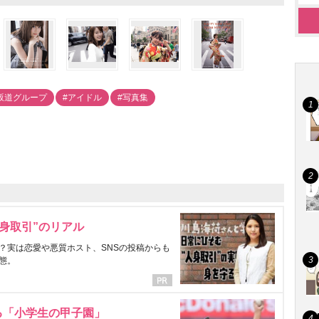
坂道グループ
#アイドル
#写真集
身取引”のリアル
？実は恋愛や悪質ホスト、SNSの投稿からも
態。
る「小学生の甲子園」