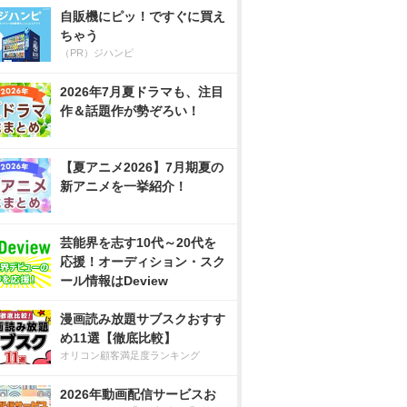
自販機にピッ！ですぐに買え
ちゃう
（PR）ジハンピ
2026年7月夏ドラマも、注目
作＆話題作が勢ぞろい！
【夏アニメ2026】7月期夏の
新アニメを一挙紹介！
芸能界を志す10代～20代を
応援！オーディション・スク
ール情報はDeview
漫画読み放題サブスクおすす
め11選【徹底比較】
オリコン顧客満足度ランキング
2026年動画配信サービスお