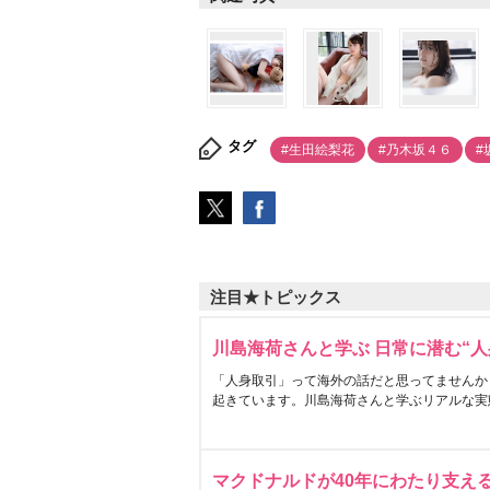
タグ
#生田絵梨花
#乃木坂４６
#
注目★トピックス
川島海荷さんと学ぶ 日常に潜む“人
「人身取引」って海外の話だと思ってませんか
起きています。川島海荷さんと学ぶリアルな実
マクドナルドが40年にわたり支え